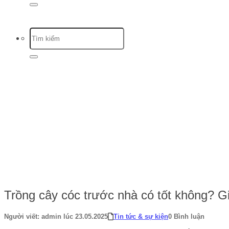
Trang chủ
-
Tin tức & sự kiện
-
Trồng cây cóc trước nhà có tốt không? 
Trồng cây cóc trước nhà có tốt không? G
Người viết: admin lúc 23.05.2025
Tin tức & sự kiện
0 Bình luận