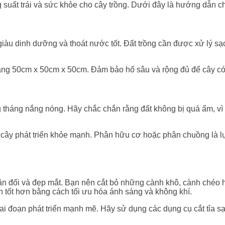
ất trái và sức khỏe cho cây trồng. Dưới đây là hướng dẫn chi 
, giàu dinh dưỡng và thoát nước tốt. Đất trồng cần được xử lý 
ảng 50cm x 50cm x 50cm. Đảm bảo hố sâu và rộng đủ để cây có t
tháng nắng nóng. Hãy chắc chắn rằng đất không bị quá ẩm, vì đi
ây phát triển khỏe mạnh. Phân hữu cơ hoặc phân chuồng là lựa
ển cân đối và đẹp mắt. Bạn nên cắt bỏ những cành khô, cành c
n tốt hơn bằng cách tối ưu hóa ánh sáng và không khí.
iai đoạn phát triển mạnh mẽ. Hãy sử dụng các dụng cụ cắt tỉa s