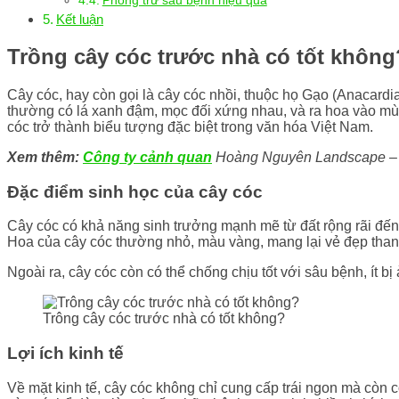
Phòng trừ sâu bệnh hiệu quả
Kết luận
Trồng cây cóc trước nhà có tốt khôn
Cây cóc, hay còn gọi là cây cóc nhồi, thuộc họ Gạo (Anacardia
thường có lá xanh đậm, mọc đối xứng nhau, và ra hoa vào mùa
cóc trở thành biểu tượng đặc biệt trong văn hóa Việt Nam.
Xem thêm:
Công ty cảnh quan
Hoàng Nguyên Landscape – Đơ
Đặc điểm sinh học của cây cóc
Cây cóc có khả năng sinh trưởng mạnh mẽ từ đất rộng rãi đến 
Hoa của cây cóc thường nhỏ, màu vàng, mang lại vẻ đẹp than
Ngoài ra, cây cóc còn có thể chống chịu tốt với sâu bệnh, ít b
Trông cây cóc trước nhà có tốt không?
Lợi ích kinh tế
Về mặt kinh tế, cây cóc không chỉ cung cấp trái ngon mà còn c