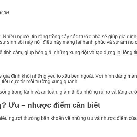
PHCM.
 Nhiều người tin rằng trồng cây cóc trước nhà sẽ giúp gia đình
sự sinh sôi nảy nở, điều này mang lại hạnh phúc và sự ấm no c
 tình cảm, giúp hòa giải những xung đột và tạo dựng lại lòng tin
ia đình khỏi những yếu tố xấu bên ngoài. Với hình dáng mạnh m
tiêu cực từ môi trường xung quanh.
sống trong lành và an toàn, giảm thiểu những rủi ro và tăng cư
g? Ưu – nhược điểm cần biết
Nhiều người thường băn khoăn về những ưu và nhược điểm của vi