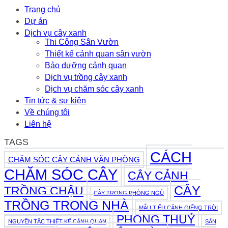
Thủy
2026
Thủy
Trang chủ
Sinh
Sinh:
Dự án
Bể
Cách
Cá
Dịch vụ cây xanh
Trồng
2026
Thi Công Sân Vườn
Và
Thiết kế cảnh quan sân vườn
Chăm
Sóc
Bảo dưỡng cảnh quan
Đơn
Dịch vụ trồng cây xanh
Giản
Dịch vụ chăm sóc cây xanh
2026
Tin tức & sự kiện
Về chúng tôi
Liên hệ
TAGS
CÁCH
CHĂM SÓC CÂY CẢNH VĂN PHÒNG
CHĂM SÓC CÂY
CÂY CẢNH
CÂY
TRỒNG CHẬU
CÂY TRONG PHÒNG NGỦ
TRỒNG TRONG NHÀ
MẪU TIỂU CẢNH GIẾNG TRỜI
PHONG THUỶ
NGUYÊN TẮC THIẾT KẾ CẢNH QUAN
SÂN