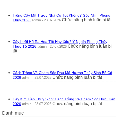
Nên
Trồng
Hoa
Trồng Cây Mít Trước Nhà Có Tốt Không? Góc Nhìn Phong
Tường
ở
Chức năng bình luận bị tắt
Thủy 2026
admin - 23.07.2026
Vi
Trồ
Trước
Câ
Nhà
Mít
Không?
Tr
Ý
Cây Lưỡi Hổ Ra Hoa Tốt Hay Xấu? Ý Nghĩa Phong Thủy
Nh
Nghĩa
Chức năng bình luận bị
Thực Tế 2026
admin - 23.07.2026
Có
Phong
ở
tắt
Tốt
Thủy
Cây
Kh
2026
Lưỡi
Gó
Hổ
Nhì
Ra
Ph
Cách Trồng Và Chăm Sóc Rau Má Hương Thủy Sinh Bể Cá
Hoa
Th
ở
Chức năng bình luận bị tắt
2026
admin - 23.07.2026
Tốt
20
Cách
Hay
Trồng
Xấu?
Và
Ý
Chăm
Nghĩa
Cây Kim Tiền Thủy Sinh: Cách Trồng Và Chăm Sóc Đơn Giản
Sóc
Phong
ở
Chức năng bình luận bị tắt
2026
admin - 23.07.2026
Rau
Thủy
Cây
Má
Thực
Danh mục
Kim
Hương
Tế
Tiền