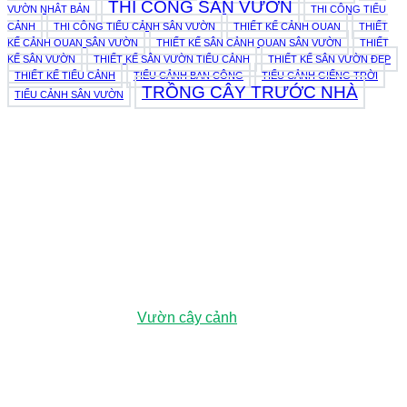
THI CÔNG SÂN VƯỜN
VƯỜN NHẬT BẢN
THI CÔNG TIỂU
CẢNH
THI CÔNG TIỂU CẢNH SÂN VƯỜN
THIẾT KẾ CẢNH QUAN
THIẾT
KẾ CẢNH QUAN SÂN VƯỜN
THIẾT KẾ SÂN CẢNH QUAN SÂN VƯỜN
THIẾT
KẾ SÂN VƯỜN
THIẾT KẾ SÂN VƯỜN TIỂU CẢNH
THIẾT KẾ SÂN VƯỜN ĐẸP
THIẾT KẾ TIỂU CẢNH
TIỂU CẢNH BAN CÔNG
TIỂU CẢNH GIẾNG TRỜI
TRỒNG CÂY TRƯỚC NHÀ
TIỂU CẢNH SÂN VƯỜN
979E Kha Vạn Cân, Phường Linh Xuân, Thành phố Hồ Chí
Minh, Việt Nam
Vườn ươm:
Đường số 3, Phường Đông Hòa, Dĩ An, Bình
Dương (Chỉ đường
Vườn cây cảnh
)
0943 44 5959