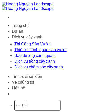
Bỏ
qua
nội
dung
Trang chủ
Dự án
Dịch vụ cây xanh
Thi Công Sân Vườn
Thiết kế cảnh quan sân vườn
Bảo dưỡng cảnh quan
Dịch vụ trồng cây xanh
Dịch vụ chăm sóc cây xanh
Tin tức & sự kiện
Về chúng tôi
Liên hệ
thi công tiểu cảnh
sân vườn