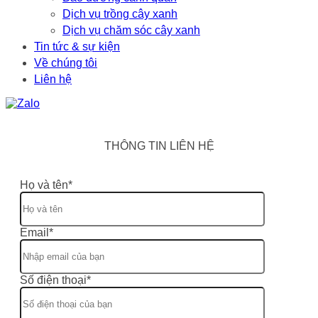
Dịch vụ trồng cây xanh
Dịch vụ chăm sóc cây xanh
Tin tức & sự kiện
Về chúng tôi
Liên hệ
THÔNG TIN LIÊN HỆ
Họ và tên*
Email*
Số điện thoại*