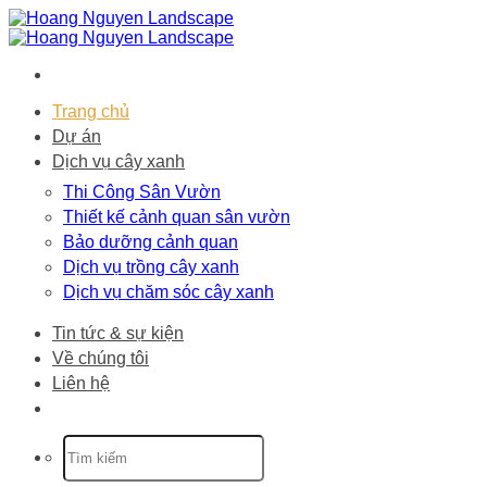
Bỏ
qua
nội
dung
Trang chủ
Dự án
Dịch vụ cây xanh
Thi Công Sân Vườn
Thiết kế cảnh quan sân vườn
Bảo dưỡng cảnh quan
Dịch vụ trồng cây xanh
Dịch vụ chăm sóc cây xanh
Tin tức & sự kiện
Về chúng tôi
Liên hệ