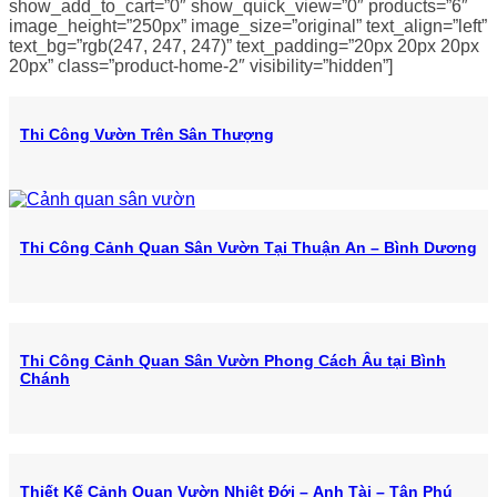
show_add_to_cart=”0″ show_quick_view=”0″ products=”6″
image_height=”250px” image_size=”original” text_align=”left”
text_bg=”rgb(247, 247, 247)” text_padding=”20px 20px 20px
20px” class=”product-home-2″ visibility=”hidden”]
Thi Công Vườn Trên Sân Thượng
Thi Công Cảnh Quan Sân Vườn Tại Thuận An – Bình Dương
Thi Công Cảnh Quan Sân Vườn Phong Cách Âu tại Bình
Chánh
Thiết Kế Cảnh Quan Vườn Nhiệt Đới – Anh Tài – Tân Phú