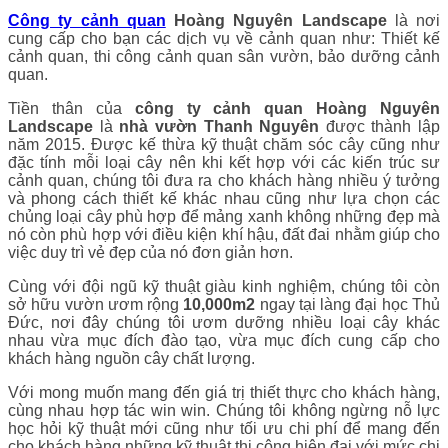
Công ty cảnh quan
Hoàng Nguyên Landscape
là nơi
cung cấp cho bạn các dịch vụ về cảnh quan như: Thiết kế
cảnh quan, thi công cảnh quan sân vườn, bảo dưỡng cảnh
quan.
Tiền thân của
công ty cảnh quan Hoàng Nguyên
Landscape
là
nhà vườn Thanh Nguyên
được thành lập
năm 2015. Được kế thừa kỹ thuật chăm sóc cây cũng như
đặc tính mỗi loại cây nên khi kết hợp với các kiến trúc sư
cảnh quan, chúng tôi đưa ra cho khách hàng nhiều ý tưởng
và phong cách thiết kế khác nhau cũng như lựa chọn các
chủng loại cây phù hợp để mảng xanh không những đẹp mà
nó còn phù hợp với điều kiện khí hậu, đất đai nhằm giúp cho
việc duy trì vẻ đẹp của nó đơn giản hơn.
Cùng với đội ngũ kỹ thuật giàu kinh nghiệm, chúng tôi còn
sở hữu vườn ươm rộng
10,000m2
ngay tại làng đại học Thủ
Đức, nơi đây chúng tôi ươm dưỡng nhiều loại cây khác
nhau vừa mục đích đào tạo, vừa mục đích cung cấp cho
khách hàng nguồn cây chất lượng.
Với mong muốn mang đến giá trị thiết thực cho khách hàng,
cùng nhau hợp tác win win. Chúng tôi không ngừng nỗ lực
học hỏi kỹ thuật mới cũng như tối ưu chi phí để mang đến
cho khách hàng những kỹ thuật thi công hiện đại với mức chi