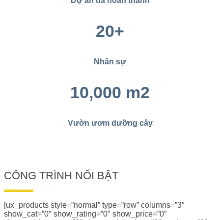
Dự án đã hoàn thành
20+
Nhân sự
10,000 m2
Vườn ươm dưỡng cây
CÔNG TRÌNH NỔI BẬT
[ux_products style=”normal” type=”row” columns=”3″
show_cat=”0″ show_rating=”0″ show_price=”0″