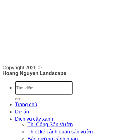
THƯƠNG MẠI
Hoàng Nguyên Landscape
nơi cung cấp cho bạn các dịch
vụ về cảnh quan như: Thiết kế, thi công và bảo dưỡng cảnh
quan. Tại đây, bạn sẽ được cung cấp dịch vụ trọn gói từ lên
ý tưởng, triển khai và bảo trì cảnh quan. Chúng tôi cam kết
sẽ cung cấp cho bạn những giá trị vượt trội.
Giấy phép kinh doanh: 0316526134 do Sở Kế Hoạch và Đầu
Tư Thành phố Hồ Chí Minh cấp ngày 07/10/2020
Copyright 2026 ©
Hoang Nguyen Landscape
Trang chủ
Dự án
Dịch vụ cây xanh
Thi Công Sân Vườn
Thiết kế cảnh quan sân vườn
Bảo dưỡng cảnh quan