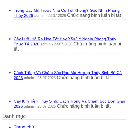
Trồng
Hoa
Trồng Cây Mít Trước Nhà Có Tốt Không? Góc Nhìn Phong
Tường
ở
Chức năng bình luận bị tắt
Thủy 2026
admin - 23.07.2026
Vi
Trồ
Trước
Câ
Nhà
Mít
Không?
Tr
Ý
Cây Lưỡi Hổ Ra Hoa Tốt Hay Xấu? Ý Nghĩa Phong Thủy
Nh
Nghĩa
Chức năng bình luận bị
Thực Tế 2026
admin - 23.07.2026
Có
Phong
ở
tắt
Tốt
Thủy
Cây
Kh
2026
Lưỡi
Gó
Hổ
Nhì
Ra
Ph
Cách Trồng Và Chăm Sóc Rau Má Hương Thủy Sinh Bể Cá
Hoa
Th
ở
Chức năng bình luận bị tắt
2026
admin - 23.07.2026
Tốt
20
Cách
Hay
Trồng
Xấu?
Và
Ý
Chăm
Nghĩa
Cây Kim Tiền Thủy Sinh: Cách Trồng Và Chăm Sóc Đơn Giản
Sóc
Phong
ở
Chức năng bình luận bị tắt
2026
admin - 23.07.2026
Rau
Thủy
Cây
Má
Thực
Danh mục
Kim
Hương
Tế
Tiền
Thủy
2026
Thủy
Trang chủ