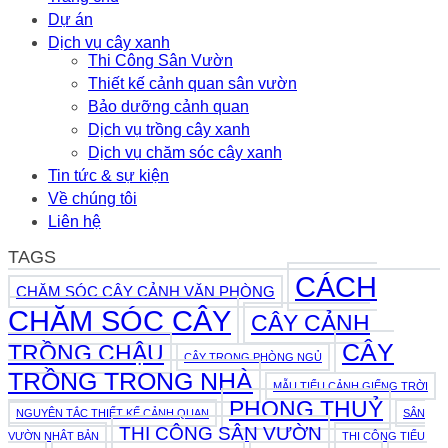
Sinh
Sinh:
Dự án
Bể
Cách
Cá
Dịch vụ cây xanh
Trồng
2026
Thi Công Sân Vườn
Và
Thiết kế cảnh quan sân vườn
Chăm
Sóc
Bảo dưỡng cảnh quan
Đơn
Dịch vụ trồng cây xanh
Giản
Dịch vụ chăm sóc cây xanh
2026
Tin tức & sự kiện
Về chúng tôi
Liên hệ
TAGS
CÁCH
CHĂM SÓC CÂY CẢNH VĂN PHÒNG
CHĂM SÓC CÂY
CÂY CẢNH
CÂY
TRỒNG CHẬU
CÂY TRONG PHÒNG NGỦ
TRỒNG TRONG NHÀ
MẪU TIỂU CẢNH GIẾNG TRỜI
PHONG THUỶ
NGUYÊN TẮC THIẾT KẾ CẢNH QUAN
SÂN
THI CÔNG SÂN VƯỜN
VƯỜN NHẬT BẢN
THI CÔNG TIỂU