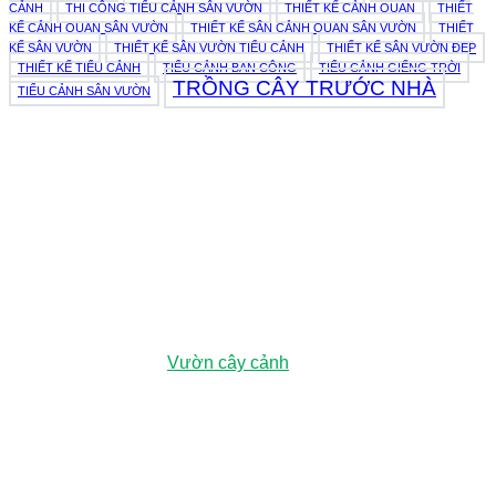
CẢNH
THI CÔNG TIỂU CẢNH SÂN VƯỜN
THIẾT KẾ CẢNH QUAN
THIẾT
KẾ CẢNH QUAN SÂN VƯỜN
THIẾT KẾ SÂN CẢNH QUAN SÂN VƯỜN
THIẾT
KẾ SÂN VƯỜN
THIẾT KẾ SÂN VƯỜN TIỂU CẢNH
THIẾT KẾ SÂN VƯỜN ĐẸP
THIẾT KẾ TIỂU CẢNH
TIỂU CẢNH BAN CÔNG
TIỂU CẢNH GIẾNG TRỜI
TRỒNG CÂY TRƯỚC NHÀ
TIỂU CẢNH SÂN VƯỜN
979E Kha Vạn Cân, Phường Linh Xuân, Thành phố Hồ Chí
Minh, Việt Nam
Vườn ươm:
Đường số 3, Phường Đông Hòa, Dĩ An, Bình
Dương (Chỉ đường
Vườn cây cảnh
)
0943 44 5959
hoangnguyenlandscape@gmail.com