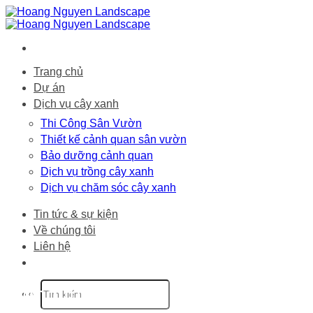
Bỏ
qua
nội
dung
Trang chủ
Dự án
Dịch vụ cây xanh
Thi Công Sân Vườn
Thiết kế cảnh quan sân vườn
Bảo dưỡng cảnh quan
Dịch vụ trồng cây xanh
Dịch vụ chăm sóc cây xanh
Tin tức & sự kiện
Về chúng tôi
Liên hệ
mẫu tiểu cảnh
giếng trời