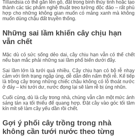
Tillandsia có thể gắn lên gỗ, đặt trong bình thủy tinh hoặc tạo
thành các tác phẩm nghệ thuật treo tường độc đáo – rất phù
hợp cho những không gian muốn có mảng xanh mà không
muốn dùng chậu đất truyền thống.
Những sai lầm khiến cây chịu hạn
vẫn chết
Mặc dù có sức sống dẻo dai, cây chịu hạn vẫn có thể chết
nếu bạn mắc phải những sai lầm phổ biến dưới đây.
Sai lầm lớn là tưới quá nhiều. Cây chịu hạn có bộ rễ nhạy
cảm với tình trạng ngập úng, dễ dẫn đến nấm thối rễ. Kế tiếp
là trồng cây trong những chiếc chậu không có lỗ thoát nước
ở đáy – khi tưới dư, nước đọng lại sẽ làm rễ bị úng nhũn.
Cuối cùng, dù là cây trong nhà, chúng vẫn cần một mức ánh
sáng tán xạ tối thiểu để quang hợp. Đặt cây vào góc tối tăm
kín mít sẽ làm cây yếu dần rồi chết.
Gợi ý phối cây trồng trong nhà
không cần tưới nước theo từng