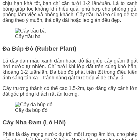
chịu hạn khá tốt, bạn chỉ cần tưới 1-2 lần/tuần. Lá to xanh
bóng giúp lọc không khí hiệu quả, phù hợp cho phòng ngủ,
phòng làm việc và phòng khách. Cây trầu bà leo cũng dễ tạo
dáng theo ý muốn, thả dây dài hoặc leo giàn đều đẹp.
Cây trầu bà
Đa Búp Đỏ (Rubber Plant)
Lá dày dặn màu xanh đậm hoặc đỏ tía giúp cây giảm thoát
hơi nước tự nhiên. Chỉ tưới khi lớp đất trên cùng khô hẳn,
khoảng 1-2 tuần/lần. Đa búp đỏ phát triển tốt trong điều kiện
ánh sáng tán xạ – tránh nắng gắt trực tiếp vì dễ cháy lá.
Cây trưởng thành có thể cao 1.5-2m, tạo dáng cây cảnh lớn
đặt góc phòng khách rất ấn tượng.
Cây đa búp đỏ
Cây Nha Đam (Lô Hội)
Phần lá dày mọng nước dự trữ một lượng ẩm lớn, cho phép
cây chịu khát lên đến 3 tuần. Ngoài tác dụng trang trí, nha