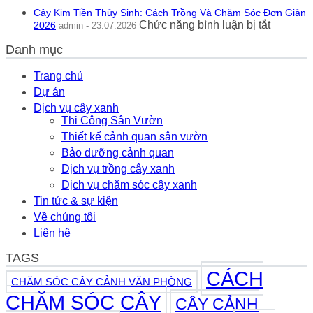
Chăm
Nghĩa
Cây Kim Tiền Thủy Sinh: Cách Trồng Và Chăm Sóc Đơn Giản
Sóc
Phong
ở
Chức năng bình luận bị tắt
2026
admin - 23.07.2026
Rau
Thủy
Cây
Má
Thực
Danh mục
Kim
Hương
Tế
Tiền
Thủy
2026
Thủy
Trang chủ
Sinh
Sinh:
Dự án
Bể
Cách
Cá
Dịch vụ cây xanh
Trồng
2026
Thi Công Sân Vườn
Và
Thiết kế cảnh quan sân vườn
Chăm
Sóc
Bảo dưỡng cảnh quan
Đơn
Dịch vụ trồng cây xanh
Giản
Dịch vụ chăm sóc cây xanh
2026
Tin tức & sự kiện
Về chúng tôi
Liên hệ
TAGS
CÁCH
CHĂM SÓC CÂY CẢNH VĂN PHÒNG
CHĂM SÓC CÂY
CÂY CẢNH