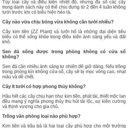
Tùy loại cây và điều kiện nhiệt độ, nhưng đa số các cây
trong danh sách này có thể chịu đựng từ 2 đến 4 tuần không
tưới trước khi có biểu hiện héo lá.
Cây nào vừa chịu bóng vừa không cần tưới nhiều?
Cây kim tiền (ZZ Plant) và lưỡi hổ là những đại diện tiêu
biểu có thể sống khỏe trong điều kiện ánh sáng yếu và đất
khô.
Sen đá sống được trong phòng không có cửa sổ
không?
Sen đá cần nhiều ánh sáng tự nhiên để giữ dáng. Nếu trồng
trong phòng kín không cửa sổ, cây sẽ bị mọc vóng cao, nhạt
màu và dễ chết.
Cây ít tưới có hợp phong thủy không?
Hầu hết các cây chịu hạn như kim tiền, phát tài, thiết mộc lan
đều mang ý nghĩa phong thủy thu hút tài lộc, sự kiên cường
và thịnh vượng cho gia chủ.
Trồng văn phòng loại nào phù hợp?
Kim tiền và trầu bà là hai loại cây phù hợp cho môi trường