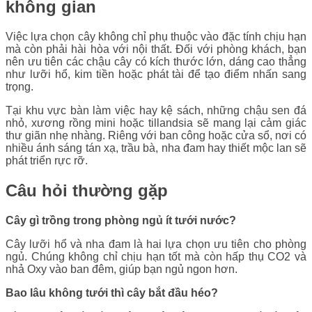
không gian
Việc lựa chọn cây không chỉ phụ thuộc vào đặc tính chịu hạn
mà còn phải hài hòa với nội thất. Đối với phòng khách, bạn
nên ưu tiên các chậu cây có kích thước lớn, dáng cao thẳng
như lưỡi hổ, kim tiền hoặc phát tài để tạo điểm nhấn sang
trọng.
Tại khu vực bàn làm việc hay kệ sách, những chậu sen đá
nhỏ, xương rồng mini hoặc tillandsia sẽ mang lại cảm giác
thư giãn nhẹ nhàng. Riêng với ban công hoặc cửa sổ, nơi có
nhiều ánh sáng tán xạ, trầu bà, nha đam hay thiết mộc lan sẽ
phát triển rực rỡ.
Câu hỏi thường gặp
Cây gì trồng trong phòng ngủ ít tưới nước?
Cây lưỡi hổ và nha đam là hai lựa chọn ưu tiên cho phòng
ngủ. Chúng không chỉ chịu hạn tốt mà còn hấp thụ CO2 và
nhả Oxy vào ban đêm, giúp bạn ngủ ngon hơn.
Bao lâu không tưới thì cây bắt đầu héo?