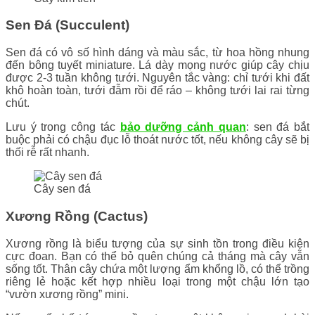
Sen Đá (Succulent)
Sen đá có vô số hình dáng và màu sắc, từ hoa hồng nhung
đến bông tuyết miniature. Lá dày mọng nước giúp cây chịu
được 2-3 tuần không tưới. Nguyên tắc vàng: chỉ tưới khi đất
khô hoàn toàn, tưới đẫm rồi để ráo – không tưới lai rai từng
chút.
Lưu ý trong công tác
bảo dưỡng cảnh quan
: sen đá bắt
buộc phải có chậu đục lỗ thoát nước tốt, nếu không cây sẽ bị
thối rễ rất nhanh.
Cây sen đá
Xương Rồng (Cactus)
Xương rồng là biểu tượng của sự sinh tồn trong điều kiện
cực đoan. Bạn có thể bỏ quên chúng cả tháng mà cây vẫn
sống tốt. Thân cây chứa một lượng ẩm khổng lồ, có thể trồng
riêng lẻ hoặc kết hợp nhiều loại trong một chậu lớn tạo
“vườn xương rồng” mini.