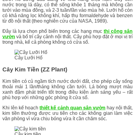
nước trong lá dày, có thể sống khỏe 1 tháng mà không cần
tưới vào mùa đông, và 2-3 tuần/lần vào mùa hè. Lưỡi hổ còn
có khả năng lọc không khí, hấp thụ formaldehyde và benzen
từ đồ nội thất (theo nghiên cứu của NASA, 1989).
Đây là lựa chọn phổ biến trong các hạng mục
thi công sân
vườn
và bố trí cây cảnh nội thất. Cây phù hợp đặt ở mọi vị trí
trong nhà, kể cả phòng không có cửa sổ.
Cây Lưỡi Hổ
Cây Kim Tiền (ZZ Plant)
Kim tiền có củ ngầm tích nước dưới đất, cho phép cây sống
thoải mái 1 lần/tháng không cần tưới. Lá bóng mượt màu
xanh đậm phát triển tốt trong điều kiện ánh sáng yếu – rất
phù hợp với những góc phòng ít cửa sổ.
Khi lên kế hoạch
thiết kế cảnh quan sân vườn
hay nội thất,
kim tiền thường được ưu tiên cho các không gian làm việc
văn phòng vì vừa chịu bóng vừa ít cần chăm sóc.
Cây kim tiền