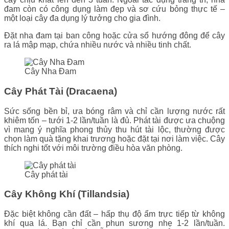
đam còn có công dụng làm đẹp và sơ cứu bỏng thực tế –
một loại cây đa dụng lý tưởng cho gia đình.
Đặt nha đam tại ban công hoặc cửa sổ hướng đông để cây
ra lá mập mạp, chứa nhiều nước và nhiều tinh chất.
Cây Nha Đam
Cây Phát Tài (Dracaena)
Sức sống bền bỉ, ưa bóng râm và chỉ cần lượng nước rất
khiêm tốn – tưới 1-2 lần/tuần là đủ. Phát tài được ưa chuộng
vì mang ý nghĩa phong thủy thu hút tài lộc, thường được
chọn làm quà tặng khai trương hoặc đặt tại nơi làm việc. Cây
thích nghi tốt với môi trường điều hòa văn phòng.
Cây phát tài
Cây Không Khí (Tillandsia)
Đặc biệt không cần đất – hấp thụ độ ẩm trực tiếp từ không
khí qua lá. Bạn chỉ cần phun sương nhẹ 1-2 lần/tuần.