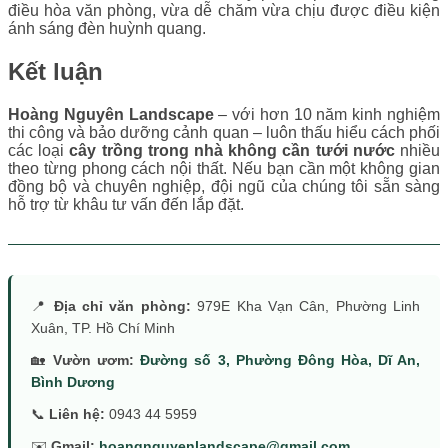
điều hòa văn phòng, vừa dễ chăm vừa chịu được điều kiện
ánh sáng đèn huỳnh quang.
Kết luận
Hoàng Nguyên Landscape
– với hơn 10 năm kinh nghiệm
thi công và bảo dưỡng cảnh quan – luôn thấu hiểu cách phối
các loại
cây trồng trong nhà không cần tưới nước
nhiều
theo từng phong cách nội thất. Nếu bạn cần một không gian
đồng bộ và chuyên nghiệp, đội ngũ của chúng tôi sẵn sàng
hỗ trợ từ khâu tư vấn đến lắp đặt.
📍
Địa chỉ văn phòng:
979E Kha Vạn Cân, Phường Linh
Xuân, TP. Hồ Chí Minh
🏡
Vườn ươm:
Đường số 3, Phường Đông Hòa, Dĩ An,
Bình Dương
📞
Liên hệ:
0943 44 5959
✉️
Gmail:
hoangnguyenlandscape@gmail.com