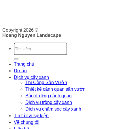
Giấy phép kinh doanh: 0316526134 do Sở Kế Hoạch và Đầu
Tư Thành phố Hồ Chí Minh cấp ngày 07/10/2020
Copyright 2026 ©
Hoang Nguyen Landscape
Trang chủ
Dự án
Dịch vụ cây xanh
Thi Công Sân Vườn
Thiết kế cảnh quan sân vườn
Bảo dưỡng cảnh quan
Dịch vụ trồng cây xanh
Dịch vụ chăm sóc cây xanh
Tin tức & sự kiện
Về chúng tôi
Liên hệ