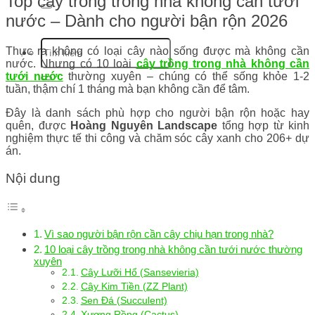
Top cây trồng trong nhà không cần tưới
nước – Dành cho người bận rộn 2026
Thực ra không có loại cây nào sống được mà không cần
nước. Nhưng có 10 loài
cây trồng trong nhà không cần
tưới nước
thường xuyên – chúng có thể sống khỏe 1-2
tuần, thậm chí 1 tháng mà bạn không cần để tâm.
Đây là danh sách phù hợp cho người bận rộn hoặc hay
quên, được
Hoàng Nguyên Landscape
tổng hợp từ kinh
nghiệm thực tế thi công và chăm sóc cây xanh cho 206+ dự
án.
Nội dung
Vì sao người bận rộn cần cây chịu hạn trong nhà?
10 loại cây trồng trong nhà không cần tưới nước thường
xuyên
Cây Lưỡi Hổ (Sansevieria)
Cây Kim Tiền (ZZ Plant)
Sen Đá (Succulent)
Xương Rồng (Cactus)