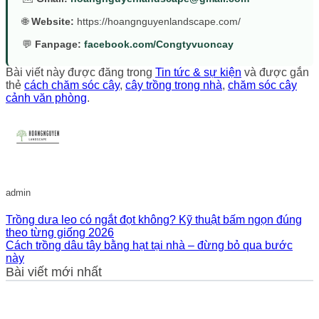
🌐
Website:
https://hoangnguyenlandscape.com/
💬
Fanpage:
facebook.com/Congtyvuoncay
Bài viết này được đăng trong
Tin tức & sự kiện
và được gắn
thẻ
cách chăm sóc cây
,
cây trồng trong nhà
,
chăm sóc cây
cảnh văn phòng
.
admin
Trồng dưa leo có ngắt đọt không? Kỹ thuật bấm ngọn đúng
theo từng giống 2026
Cách trồng dâu tây bằng hạt tại nhà – đừng bỏ qua bước
này
Bài viết mới nhất