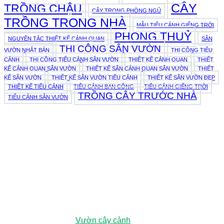
CÂY
TRỒNG CHẬU
CÂY TRONG PHÒNG NGỦ
TRỒNG TRONG NHÀ
MẪU TIỂU CẢNH GIẾNG TRỜI
PHONG THUỶ
NGUYÊN TẮC THIẾT KẾ CẢNH QUAN
SÂN
THI CÔNG SÂN VƯỜN
VƯỜN NHẬT BẢN
THI CÔNG TIỂU
CẢNH
THI CÔNG TIỂU CẢNH SÂN VƯỜN
THIẾT KẾ CẢNH QUAN
THIẾT
KẾ CẢNH QUAN SÂN VƯỜN
THIẾT KẾ SÂN CẢNH QUAN SÂN VƯỜN
THIẾT
KẾ SÂN VƯỜN
THIẾT KẾ SÂN VƯỜN TIỂU CẢNH
THIẾT KẾ SÂN VƯỜN ĐẸP
THIẾT KẾ TIỂU CẢNH
TIỂU CẢNH BAN CÔNG
TIỂU CẢNH GIẾNG TRỜI
TRỒNG CÂY TRƯỚC NHÀ
TIỂU CẢNH SÂN VƯỜN
979E Kha Vạn Cân, Phường Linh Xuân, Thành phố Hồ Chí
Minh, Việt Nam
Vườn ươm:
Đường số 3, Phường Đông Hòa, Dĩ An, Bình
Dương (Chỉ đường
Vườn cây cảnh
)