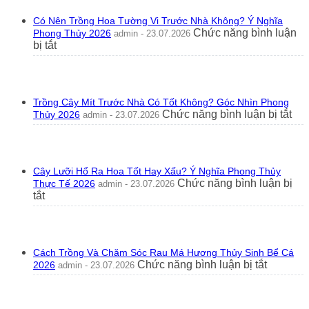
Có Nên Trồng Hoa Tường Vi Trước Nhà Không? Ý Nghĩa
Chức năng bình luận
Phong Thủy 2026
admin - 23.07.2026
ở
bị tắt
Có
Nên
Trồng
Hoa
Trồng Cây Mít Trước Nhà Có Tốt Không? Góc Nhìn Phong
Tường
ở
Chức năng bình luận bị tắt
Thủy 2026
admin - 23.07.2026
Vi
Trồ
Trước
Câ
Nhà
Mít
Không?
Tr
Ý
Cây Lưỡi Hổ Ra Hoa Tốt Hay Xấu? Ý Nghĩa Phong Thủy
Nh
Nghĩa
Chức năng bình luận bị
Thực Tế 2026
admin - 23.07.2026
Có
Phong
ở
tắt
Tốt
Thủy
Cây
Kh
2026
Lưỡi
Gó
Hổ
Nhì
Ra
Ph
Cách Trồng Và Chăm Sóc Rau Má Hương Thủy Sinh Bể Cá
Hoa
Th
ở
Chức năng bình luận bị tắt
2026
admin - 23.07.2026
Tốt
20
Cách
Hay
Trồng
Xấu?
Và
Ý