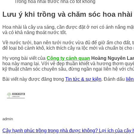
Trồng hoa nhài trước nhà có tốt không
Lưu ý khi trồng và chăm sóc hoa nhài
Hoa nhài là cây ưa sáng, cần được đặt ở nơi có ánh nắng mặt 
và có khả năng thoát nước tốt.
Về nước tưới, bạn nên tưới nước vừa đủ để giữ ẩm cho đất, tr
để loại bỏ cành khô, kích thích cây ra lộc mới và chuẩn bị cho
Hy vọng bài viết của
Công ty cảnh quan
Hoàng Nguyên La
hoa này mang lại. Với vẻ đẹp thuần khiết và hương thơm quyến
kỹ thuật chăm sóc chuyên sâu, đừng ngần ngại liên hệ với ch
Bài viết này được đăng trong
Tin tức & sự kiện
. Đánh dấu
liê
admin
Cây hạnh phúc trồng trong nhà được không? Lợi ích của cây