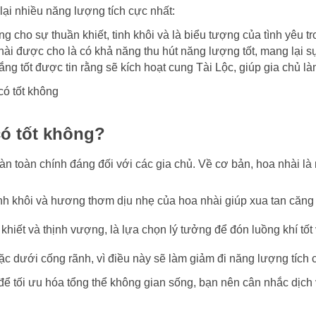
lại nhiều năng lượng tích cực nhất:
 cho sự thuần khiết, tinh khôi và là biểu tượng của tình yêu tr
i được cho là có khả năng thu hút năng lượng tốt, mang lại s
ng tốt được tin rằng sẽ kích hoạt cung Tài Lộc, giúp gia chủ làm
có tốt không?
àn toàn chính đáng đối với các gia chủ. Về cơ bản, hoa nhài là 
nh khôi và hương thơm dịu nhẹ của hoa nhài giúp xua tan căng t
hiết và thịnh vượng, là lựa chọn lý tưởng để đón luồng khí tốt
oặc dưới cống rãnh, vì điều này sẽ làm giảm đi năng lượng tích 
 để tối ưu hóa tổng thể không gian sống, bạn nên cân nhắc dịch