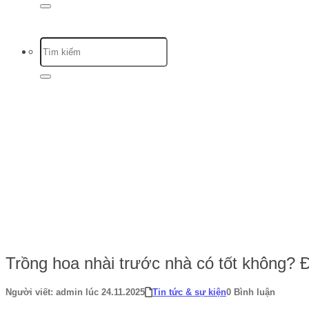
Trang chủ
-
Tin tức & sự kiện
-
Trồng hoa nhài trước nhà có tốt không? 
Trồng hoa nhài trước nhà có tốt không? 
Người viết: admin lúc 24.11.2025
Tin tức & sự kiện
0 Bình luận