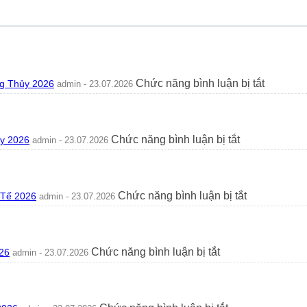
ở
Chức năng bình luận bị tắt
g Thủy 2026
admin - 23.07.2026
Có
Nên
Trồng
Hoa
ở
Chức năng bình luận bị tắt
ủy 2026
admin - 23.07.2026
Tường
Trồng
Vi
Cây
Trước
Mít
Nhà
Trước
Không?
ở
Chức năng bình luận bị tắt
 Tế 2026
admin - 23.07.2026
Nhà
Ý
Cây
Có
Nghĩa
Lưỡi
Tốt
Phong
Hổ
Không?
Thủy
Ra
Góc
ở
Chức năng bình luận bị tắt
26
admin - 23.07.2026
2026
Hoa
Nhìn
Cách
Tốt
Phong
Trồng
Hay
Thủy
Và
Xấu?
2026
Chăm
Ý