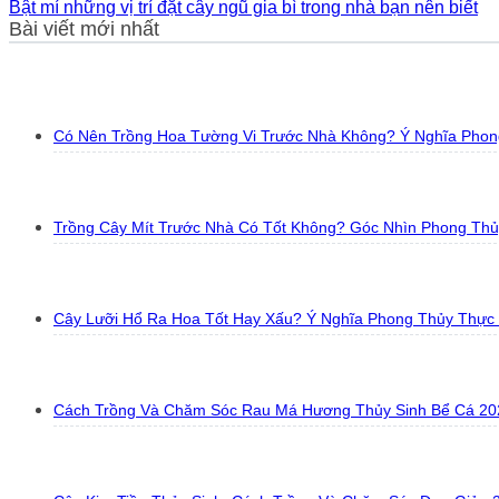
Bật mí những vị trí đặt cây ngũ gia bì trong nhà bạn nên biết
Bài viết mới nhất
Có Nên Trồng Hoa Tường Vi Trước Nhà Không? Ý Nghĩa Phon
Trồng Cây Mít Trước Nhà Có Tốt Không? Góc Nhìn Phong Th
Cây Lưỡi Hổ Ra Hoa Tốt Hay Xấu? Ý Nghĩa Phong Thủy Thực
Cách Trồng Và Chăm Sóc Rau Má Hương Thủy Sinh Bể Cá 20