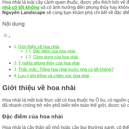
Hoa nhài là loài cây cảnh quen thuộc, được yêu thích bởi vẻ 
nhà có tốt không
và có ảnh hưởng đến phong thủy hay không. 
Nguyên Landscape
sẽ cùng bạn khám phá chi tiết về đặc điể
Nội dung
Giới thiệu về hoa nhài
Đặc điểm của hoa nhài
Công dụng của hoa nhài
Ý nghĩa phong thủy của hoa nhài
Thắc mắc: Trồng hoa nhài trước nhà có tốt không?
Lưu ý khi trồng và chăm sóc hoa nhài
Giới thiệu về hoa nhài
Hoa nhài là một loài thực vật có hoa thuộc họ Ô liu, có nguồ
đã nhanh chóng trở nên phổ biến trên toàn thế giới, được sử dụ
Đặc điểm của hoa nhài
Hoa nhài là cây thân gỗ nhỏ hoặc cây bụi thường xanh, có thể 