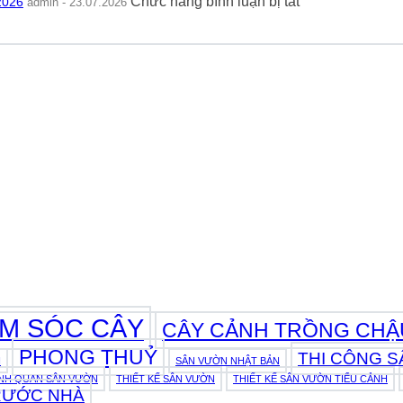
ở
Chức năng bình luận bị tắt
2026
admin - 23.07.2026
Sóc
Nghĩa
Cây
Rau
Phong
Kim
Má
Thủy
Tiền
Hương
Thực
Thủy
Thủy
Tế
Sinh:
Sinh
2026
Cách
Bể
Trồng
Cá
Và
2026
Chăm
Sóc
Đơn
Giản
2026
M SÓC CÂY
CÂY CẢNH TRỒNG CHẬ
PHONG THUỶ
THI CÔNG 
N
SÂN VƯỜN NHẬT BẢN
ẢNH QUAN SÂN VƯỜN
THIẾT KẾ SÂN VƯỜN
THIẾT KẾ SÂN VƯỜN TIỂU CẢNH
RƯỚC NHÀ