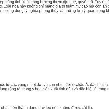
đẹp trắng tinh khôi cùng hương thơm dịu nhẹ, quyến rũ. Tuy nhi
Loài hoa này không chỉ mang giá trị thẩm mỹ cao mà còn ẩn chứ
m, công dụng, ý nghĩa phong thủy và những lưu ý quan trọng kh
n gốc từ các vùng nhiệt đới và cận nhiệt đới ở châu Á, đặc biệ
ng rộng rãi trong y học, sản xuất tinh dầu và đặc biệt là trong n
phát triển thành dạng dây leo nếu không được cắt tỉa.