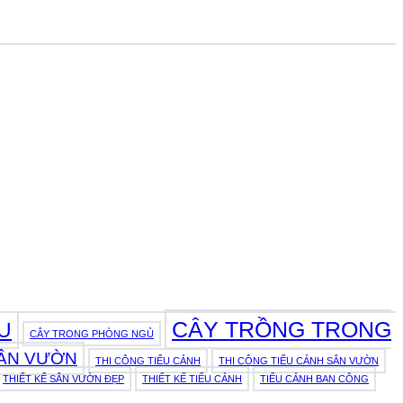
CÂY TRỒNG TRONG
U
CÂY TRONG PHÒNG NGỦ
SÂN VƯỜN
THI CÔNG TIỂU CẢNH
THI CÔNG TIỂU CẢNH SÂN VƯỜN
THIẾT KẾ SÂN VƯỜN ĐẸP
THIẾT KẾ TIỂU CẢNH
TIỂU CẢNH BAN CÔNG