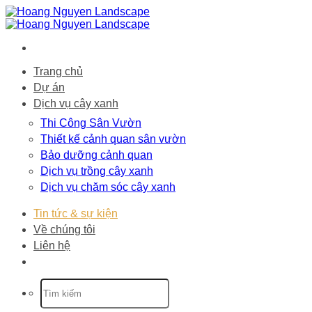
Bỏ
qua
nội
dung
Trang chủ
Dự án
Dịch vụ cây xanh
Thi Công Sân Vườn
Thiết kế cảnh quan sân vườn
Bảo dưỡng cảnh quan
Dịch vụ trồng cây xanh
Dịch vụ chăm sóc cây xanh
Tin tức & sự kiện
Về chúng tôi
Liên hệ