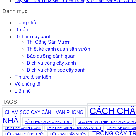
Cây Kim Tiền Thủy Sinh: Cách Trồng Và Chăm Sóc Đơn Giản 
Danh mục
Trang chủ
Dự án
Dịch vụ cây xanh
Thi Công Sân Vườn
Thiết kế cảnh quan sân vườn
Bảo dưỡng cảnh quan
Dịch vụ trồng cây xanh
Dịch vụ chăm sóc cây xanh
Tin tức & sự kiện
Về chúng tôi
Liên hệ
TAGS
CÁCH CHĂ
CHĂM SÓC CÂY CẢNH VĂN PHÒNG
NHÀ
MẪU TIỂU CẢNH GIẾNG TRỜI
NGUYÊN TẮC THIẾT KẾ CẢNH QUA
THIẾT KẾ CẢNH QUAN
THIẾT KẾ CẢNH QUAN SÂN VƯỜN
THIẾT KẾ SÂN C
TRỒNG CÂY T
TIỂU CẢNH GIẾNG TRỜI
TIỂU CẢNH SÂN VƯỜN