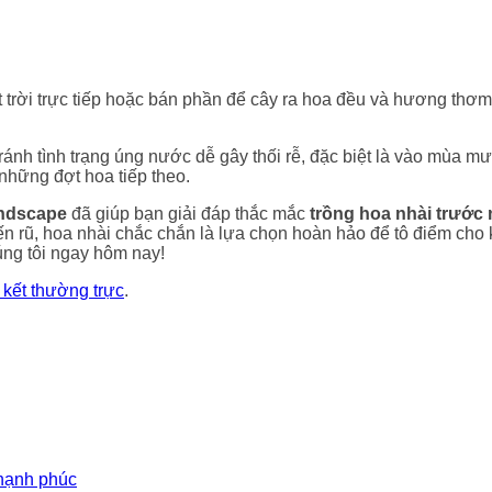
trời trực tiếp hoặc bán phần để cây ra hoa đều và hương thơm 
ánh tình trạng úng nước dễ gây thối rễ, đặc biệt là vào mùa mư
 những đợt hoa tiếp theo.
ndscape
đã giúp bạn giải đáp thắc mắc
trồng hoa nhài trước 
 rũ, hoa nhài chắc chắn là lựa chọn hoàn hảo để tô điểm cho k
úng tôi ngay hôm nay!
n kết thường trực
.
 hạnh phúc