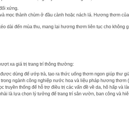
đối xứng.
h và mọc thành chùm ở đầu cành hoặc nách lá. Hương thơm của
éo dài đến mùa thu, mang lại hương thơm liên tục cho không g
ợt xa giá trị trang trí thông thường:
được dùng để ướp trà, tạo ra thức uống thơm ngon giúp thư giãn
o trong ngành công nghiệp nước hoa và liệu pháp hương thơm (a
 truyền thống để hỗ trợ điều trị các vấn đề về da, hô hấp và là
ài là lựa chọn lý tưởng để trang trí sân vườn, ban công và hiê