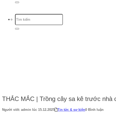
Trang chủ
-
Tin tức & sự kiện
-
THẮC MẮC | Trồng cây sa kê trước nhà c
THẮC MẮC | Trồng cây sa kê trước nhà c
Người viết: admin lúc 15.12.2025
Tin tức & sự kiện
0 Bình luận