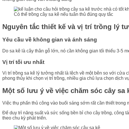
Có thể trồng cây sa kê nếu tuân thủ đúng quy tắc
Nguyên tắc thiết kế và vị trí trồng lý 
Yêu cầu về không gian và ánh sáng
Do sa kê là cây thân gỗ lớn, nó cần không gian tối thiểu 3-5 
Vị trí tối ưu nhất
Vị trí trồng sa kê lý tưởng nhất là lệch về một bên so với cử
phong thủy khi chọn vị trí trồng, nhiều gia chủ lựa chọn dịch v
Một số lưu ý về việc chăm sóc cây sa 
Việc thụ phấn thủ công vào buổi sáng sớm rất cần thiết trong 
Để duy trì năng suất và sức sống bền bỉ cho cây trồng, công t
theo chu kỳ phát triển.