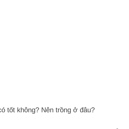
ó tốt không? Nên trồng ở đâu?
ó tốt không? Nên trồng ở đâu?