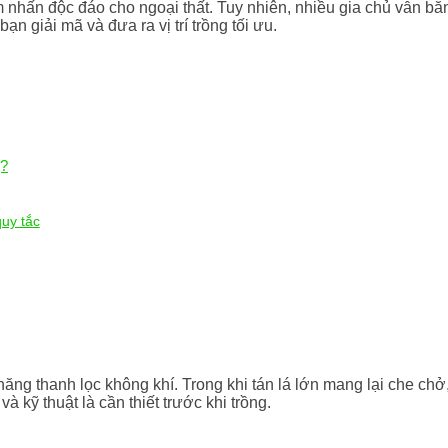
ểm nhấn độc đáo cho ngoại thất. Tuy nhiên, nhiều gia chủ vẫn b
bạn giải mã và đưa ra vị trí trồng tối ưu.
g?
quy tắc
ăng thanh lọc không khí. Trong khi tán lá lớn mang lại che chở
 kỹ thuật là cần thiết trước khi trồng.