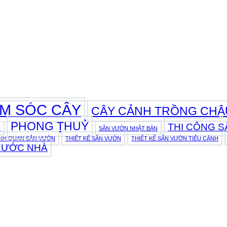
2026
Chăm
Sóc
Đơn
Giản
2026
M SÓC CÂY
CÂY CẢNH TRỒNG CHẬ
PHONG THUỶ
THI CÔNG 
N
SÂN VƯỜN NHẬT BẢN
ẢNH QUAN SÂN VƯỜN
THIẾT KẾ SÂN VƯỜN
THIẾT KẾ SÂN VƯỜN TIỂU CẢNH
RƯỚC NHÀ