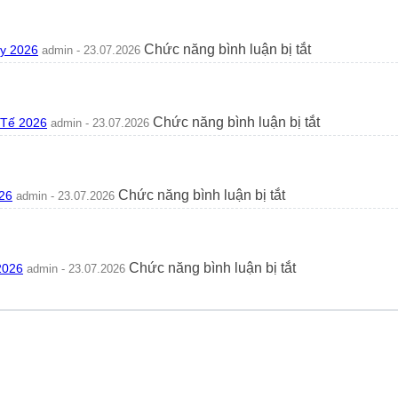
Nên
Trồng
Hoa
ở
Chức năng bình luận bị tắt
ủy 2026
admin - 23.07.2026
Tường
Trồng
Vi
Cây
Trước
Mít
Nhà
Trước
Không?
ở
Chức năng bình luận bị tắt
 Tế 2026
admin - 23.07.2026
Nhà
Ý
Cây
Có
Nghĩa
Lưỡi
Tốt
Phong
Hổ
Không?
Thủy
Ra
Góc
ở
Chức năng bình luận bị tắt
26
admin - 23.07.2026
2026
Hoa
Nhìn
Cách
Tốt
Phong
Trồng
Hay
Thủy
Và
Xấu?
2026
Chăm
Ý
ở
Chức năng bình luận bị tắt
2026
admin - 23.07.2026
Sóc
Nghĩa
Cây
Rau
Phong
Kim
Má
Thủy
Tiền
Hương
Thực
Thủy
Thủy
Tế
Sinh:
Sinh
2026
Cách
Bể
Trồng
Cá
Và