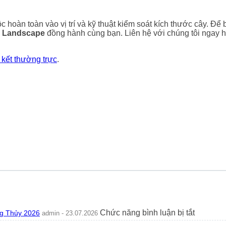
c hoàn toàn vào vị trí và kỹ thuật kiểm soát kích thước cây. Đ
 Landscape
đồng hành cùng bạn. Liên hệ với chúng tôi ngay
n kết thường trực
.
ở
Chức năng bình luận bị tắt
g Thủy 2026
admin - 23.07.2026
Có