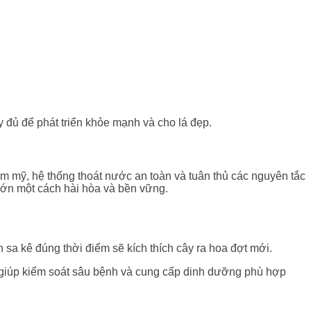
y đủ để phát triển khỏe mạnh và cho lá đẹp.
hẩm mỹ, hệ thống thoát nước an toàn và tuân thủ các nguyên tắc
 lớn một cách hài hòa và bền vững.
h sa kê đúng thời điểm sẽ kích thích cây ra hoa đợt mới.
y giúp kiểm soát sâu bệnh và cung cấp dinh dưỡng phù hợp