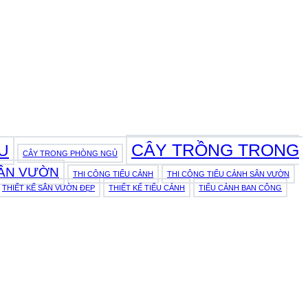
CÂY TRỒNG TRONG
U
CÂY TRONG PHÒNG NGỦ
SÂN VƯỜN
THI CÔNG TIỂU CẢNH
THI CÔNG TIỂU CẢNH SÂN VƯỜN
THIẾT KẾ SÂN VƯỜN ĐẸP
THIẾT KẾ TIỂU CẢNH
TIỂU CẢNH BAN CÔNG