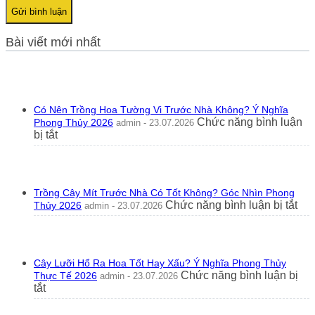
Bài viết mới nhất
Có Nên Trồng Hoa Tường Vi Trước Nhà Không? Ý Nghĩa
Chức năng bình luận
Phong Thủy 2026
admin - 23.07.2026
ở
bị tắt
Có
Nên
Trồng
Hoa
Trồng Cây Mít Trước Nhà Có Tốt Không? Góc Nhìn Phong
Tường
ở
Chức năng bình luận bị tắt
Thủy 2026
admin - 23.07.2026
Vi
Trồ
Trước
Câ
Nhà
Mít
Không?
Tr
Ý
Cây Lưỡi Hổ Ra Hoa Tốt Hay Xấu? Ý Nghĩa Phong Thủy
Nh
Nghĩa
Chức năng bình luận bị
Thực Tế 2026
admin - 23.07.2026
Có
Phong
ở
tắt
Tốt
Thủy
Cây
Kh
2026
Lưỡi