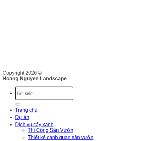
THƯƠNG MẠI
Hoàng Nguyên Landscape
nơi cung cấp cho bạn các dịch
vụ về cảnh quan như: Thiết kế, thi công và bảo dưỡng cảnh
quan. Tại đây, bạn sẽ được cung cấp dịch vụ trọn gói từ lên
ý tưởng, triển khai và bảo trì cảnh quan. Chúng tôi cam kết
sẽ cung cấp cho bạn những giá trị vượt trội.
Giấy phép kinh doanh: 0316526134 do Sở Kế Hoạch và Đầu
Tư Thành phố Hồ Chí Minh cấp ngày 07/10/2020
Copyright 2026 ©
Hoang Nguyen Landscape
Trang chủ
Dự án
Dịch vụ cây xanh
Thi Công Sân Vườn
Thiết kế cảnh quan sân vườn