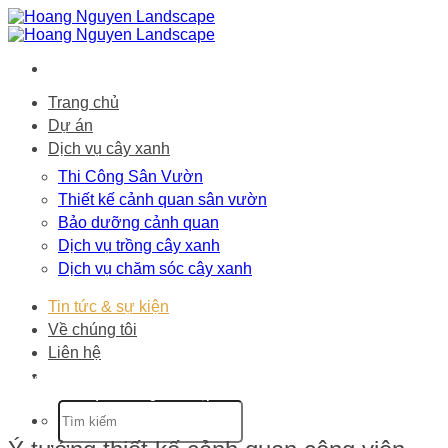
Bỏ
qua
nội
dung
Trang chủ
Dự án
Dịch vụ cây xanh
Thi Công Sân Vườn
Thiết kế cảnh quan sân vườn
Bảo dưỡng cảnh quan
Dịch vụ trồng cây xanh
Dịch vụ chăm sóc cây xanh
Tin tức & sự kiện
Về chúng tôi
Liên hệ
Trang chủ
-
Tin tức & sự kiện
-
Ý tưởng
thiết kế cảnh quan công viên đẹp ấn
tượng