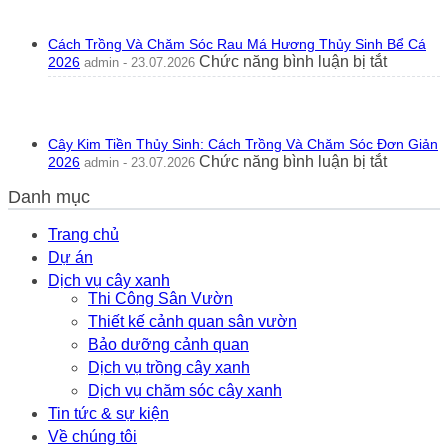
Gó
Hổ
Nhì
Ra
Ph
Cách Trồng Và Chăm Sóc Rau Má Hương Thủy Sinh Bể Cá
Hoa
Th
ở
Chức năng bình luận bị tắt
2026
admin - 23.07.2026
Tốt
20
Cách
Hay
Trồng
Xấu?
Và
Ý
Chăm
Nghĩa
Cây Kim Tiền Thủy Sinh: Cách Trồng Và Chăm Sóc Đơn Giản
Sóc
Phong
ở
Chức năng bình luận bị tắt
2026
admin - 23.07.2026
Rau
Thủy
Cây
Má
Thực
Danh mục
Kim
Hương
Tế
Tiền
Thủy
2026
Thủy
Trang chủ
Sinh
Sinh:
Dự án
Bể
Cách
Cá
Dịch vụ cây xanh
Trồng
2026
Thi Công Sân Vườn
Và
Thiết kế cảnh quan sân vườn
Chăm
Sóc
Bảo dưỡng cảnh quan
Đơn
Dịch vụ trồng cây xanh
Giản
Dịch vụ chăm sóc cây xanh
2026
Tin tức & sự kiện
Về chúng tôi