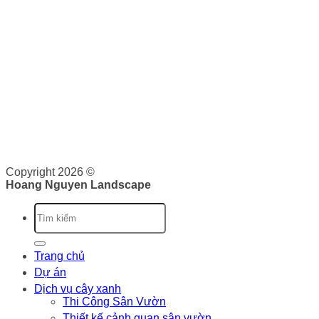
THƯƠNG MẠI
Hoàng Nguyên Landscape
nơi cung cấp cho bạn các dịch
vụ về cảnh quan như: Thiết kế, thi công và bảo dưỡng cảnh
quan. Tại đây, bạn sẽ được cung cấp dịch vụ trọn gói từ lên
ý tưởng, triển khai và bảo trì cảnh quan. Chúng tôi cam kết
sẽ cung cấp cho bạn những giá trị vượt trội.
Giấy phép kinh doanh: 0316526134 do Sở Kế Hoạch và Đầu
Tư Thành phố Hồ Chí Minh cấp ngày 07/10/2020
Copyright 2026 ©
Hoang Nguyen Landscape
Trang chủ
Dự án
Dịch vụ cây xanh
Thi Công Sân Vườn
Thiết kế cảnh quan sân vườn