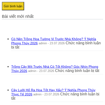
Bài viết mới nhất
Có Nên Trồng Hoa Tường Vi Trước Nhà Không? Ý Nghĩa
Chức năng bình luận
Phong Thủy 2026
admin - 23.07.2026
ở
bị tắt
Có
Nên
Trồng
Hoa
Trồng Cây Mít Trước Nhà Có Tốt Không? Góc Nhìn Phong
Tường
ở
Chức năng bình luận bị tắt
Thủy 2026
admin - 23.07.2026
Vi
Trồ
Trước
Câ
Nhà
Mít
Không?
Tr
Ý
Cây Lưỡi Hổ Ra Hoa Tốt Hay Xấu? Ý Nghĩa Phong Thủy
Nh
Nghĩa
Chức năng bình luận bị
Thực Tế 2026
admin - 23.07.2026
Có
Phong
ở
tắt
Tốt
Thủy
Cây
Kh