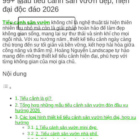
99+ Mẫu tiểu cảnh sân vườn đẹp, hiện
đại độc đáo 2026
Tiểu cảnh sân vườn
không chỉ là nghệ thuật tái hiện thiên
nhiên thu nhỏ mà còn là giải pháp hoàn hảo để làm đẹp
không gian sống, mang lại sự thư thái và sinh khí cho mọi
ngôi nhà. Với xu hướng năm , thiết kế tiểu cảnh ngày càng
chú trọng đến sự tối giản và bền vững, kết hợp hài hòa giữa
công năng và thẩm mỹ. Hoàng Nguyên Landscape tự hào
mang đến những thiết kế tiểu cảnh hiện đại, phù hợp với
từng không gian của mọi gia chủ.
Nội dung
Tiểu cảnh là gì?
Tổng hợp những mẫu tiểu cảnh sân vườn đón đầu xu
hướng 2026
Các loại hình thiết kế tiểu cảnh sân vườn hiện đại, hợp xu
hướng
1 Tiểu cảnh sân vườn mini đẹp
2. Tiểu cảnh sân vườn nhà phố