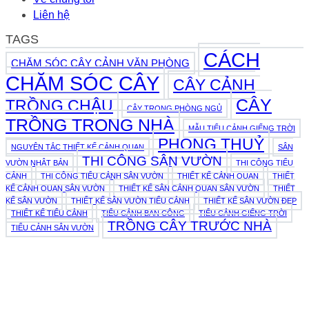
Liên hệ
TAGS
CÁCH
CHĂM SÓC CÂY CẢNH VĂN PHÒNG
CHĂM SÓC CÂY
CÂY CẢNH
CÂY
TRỒNG CHẬU
CÂY TRONG PHÒNG NGỦ
TRỒNG TRONG NHÀ
MẪU TIỂU CẢNH GIẾNG TRỜI
PHONG THUỶ
NGUYÊN TẮC THIẾT KẾ CẢNH QUAN
SÂN
THI CÔNG SÂN VƯỜN
VƯỜN NHẬT BẢN
THI CÔNG TIỂU
CẢNH
THI CÔNG TIỂU CẢNH SÂN VƯỜN
THIẾT KẾ CẢNH QUAN
THIẾT
KẾ CẢNH QUAN SÂN VƯỜN
THIẾT KẾ SÂN CẢNH QUAN SÂN VƯỜN
THIẾT
KẾ SÂN VƯỜN
THIẾT KẾ SÂN VƯỜN TIỂU CẢNH
THIẾT KẾ SÂN VƯỜN ĐẸP
THIẾT KẾ TIỂU CẢNH
TIỂU CẢNH BAN CÔNG
TIỂU CẢNH GIẾNG TRỜI
TRỒNG CÂY TRƯỚC NHÀ
TIỂU CẢNH SÂN VƯỜN