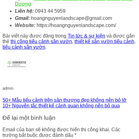
Dương
Liên hệ:
0943 44 5959
Gmail:
hoangnguyenlandscape@gmail.com
Website:
https://hoangnguyenlandscape.com/
Bài viết này được đăng trong
Tin tức & sự kiện
và được gắn
thẻ
thi công tiểu cảnh sân vườn
,
thiết kế sân vườn tiểu cảnh
,
tiểu cảnh sân vườn
.
admin
50+ Mẫu tiểu cảnh trên sân thượng đẹp không nên bỏ lỡ
10+ Nguyên tắc thiết kế cảnh quan không nên bỏ qua
Để lại một bình luận
Email của bạn sẽ không được hiển thị công khai.
Các
trường bắt buộc được đánh dấu
*