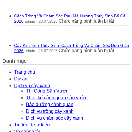
2026
Lưỡi
Gó
Hổ
Nhì
Ra
Ph
Cách Trồng Và Chăm Sóc Rau Má Hương Thủy Sinh Bể Cá
Hoa
Th
ở
Chức năng bình luận bị tắt
2026
admin - 23.07.2026
Tốt
20
Cách
Hay
Trồng
Xấu?
Và
Ý
Chăm
Nghĩa
Cây Kim Tiền Thủy Sinh: Cách Trồng Và Chăm Sóc Đơn Giản
Sóc
Phong
ở
Chức năng bình luận bị tắt
2026
admin - 23.07.2026
Rau
Thủy
Cây
Má
Thực
Danh mục
Kim
Hương
Tế
Tiền
Thủy
2026
Thủy
Trang chủ
Sinh
Sinh:
Dự án
Bể
Cách
Cá
Dịch vụ cây xanh
Trồng
2026
Thi Công Sân Vườn
Và
Thiết kế cảnh quan sân vườn
Chăm
Sóc
Bảo dưỡng cảnh quan
Đơn
Dịch vụ trồng cây xanh
Giản
Dịch vụ chăm sóc cây xanh
2026
Tin tức & sự kiện
Về chúng tôi