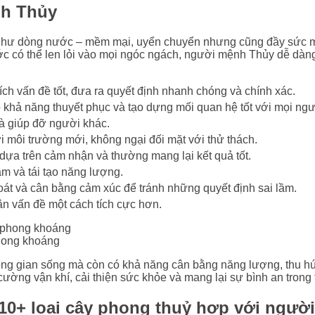
nh Thủy
như dòng nước – mềm mại, uyển chuyển nhưng cũng đầy sức mạn
ước có thể len lỏi vào mọi ngóc ngách, người mệnh Thủy dễ dàn
ch vấn đề tốt, đưa ra quyết định nhanh chóng và chính xác.
ó khả năng thuyết phục và tạo dựng mối quan hệ tốt với mọi ngư
à giúp đỡ người khác.
ới môi trường mới, không ngại đối mặt với thử thách.
dựa trên cảm nhận và thường mang lại kết quả tốt.
ẫm và tái tạo năng lượng.
soát và cân bằng cảm xúc để tránh những quyết định sai lầm.
ận vấn đề một cách tích cực hơn.
hong khoáng
ng gian sống mà còn có khả năng cân bằng năng lượng, thu hút
ường vận khí, cải thiện sức khỏe và mang lại sự bình an trong
10+ loại cây phong thuỷ hợp với ngườ