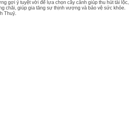
 gợi ý tuyệt vời để lựa chọn cây cảnh giúp thu hút tài lộc,
 chãi, giúp gia tăng sự thịnh vượng và bảo vệ sức khỏe.
nh Thuỷ.