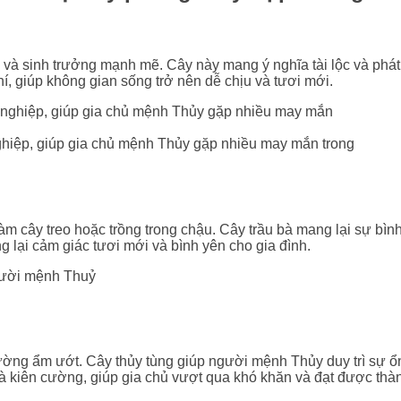
óc và sinh trưởng mạnh mẽ. Cây này mang ý nghĩa tài lộc và ph
hí, giúp không gian sống trở nên dễ chịu và tươi mới.
 nghiệp, giúp gia chủ mệnh Thủy gặp nhiều may mắn trong
làm cây treo hoặc trồng trong chậu. Cây trầu bà mang lại sự bìn
 lại cảm giác tươi mới và bình yên cho gia đình.
ường ẩm ướt. Cây thủy tùng giúp người mệnh Thủy duy trì sự ổn
à kiên cường, giúp gia chủ vượt qua khó khăn và đạt được thàn