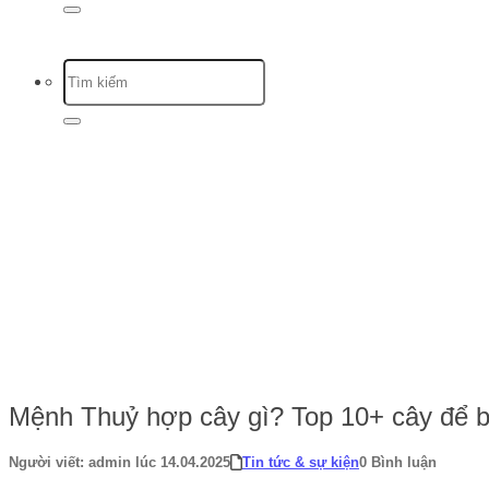
Trang chủ
-
Tin tức & sự kiện
-
Mệnh Thuỷ hợp cây gì? Top 10+ cây để
Mệnh Thuỷ hợp cây gì? Top 10+ cây để 
Người viết: admin lúc 14.04.2025
Tin tức & sự kiện
0 Bình luận