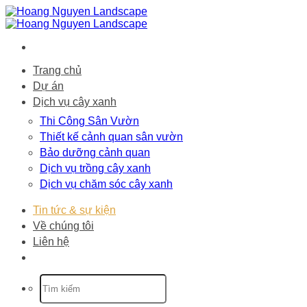
Bỏ
qua
nội
dung
Trang chủ
Dự án
Dịch vụ cây xanh
Thi Công Sân Vườn
Thiết kế cảnh quan sân vườn
Bảo dưỡng cảnh quan
Dịch vụ trồng cây xanh
Dịch vụ chăm sóc cây xanh
Tin tức & sự kiện
Về chúng tôi
Liên hệ