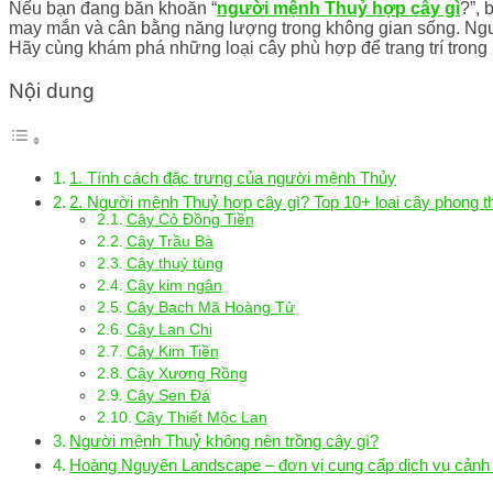
Nếu bạn đang băn khoăn “
người mệnh Thuỷ hợp cây gì
?”, 
may mắn và cân bằng năng lượng trong không gian sống. Ngườ
Hãy cùng khám phá những loại cây phù hợp để trang trí tron
Nội dung
1. Tính cách đặc trưng của người mệnh Thủy
2. Người mệnh Thuỷ hợp cây gì? Top 10+ loại cây phong 
Cây Cỏ Đồng Tiền
Cây Trầu Bà
Cây thuỷ tùng
Cây kim ngân
Cây Bạch Mã Hoàng Tử
Cây Lan Chi
Cây Kim Tiền
Cây Xương Rồng
Cây Sen Đá
Cây Thiết Mộc Lan
Người mệnh Thuỷ không nên trồng cây gì?
Hoàng Nguyên Landscape – đơn vị cung cấp dịch vụ cảnh 