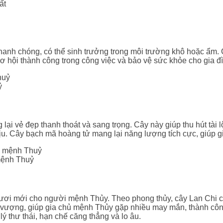
nhanh chóng, có thể sinh trưởng trong môi trường khô hoặc ẩm. 
cơ hội thành công trong công việc và bảo vệ sức khỏe cho gia đ
ỷ
 lại vẻ đẹp thanh thoát và sang trọng. Cây này giúp thu hút tài
ịu. Cây bạch mã hoàng tử mang lại năng lượng tích cực, giúp gi
mệnh Thuỷ
tươi mới cho người mệnh Thủy. Theo phong thủy, cây Lan Chi c
nh vượng, giúp gia chủ mệnh Thủy gặp nhiều may mắn, thành cô
 lý thư thái, hạn chế căng thẳng và lo âu.