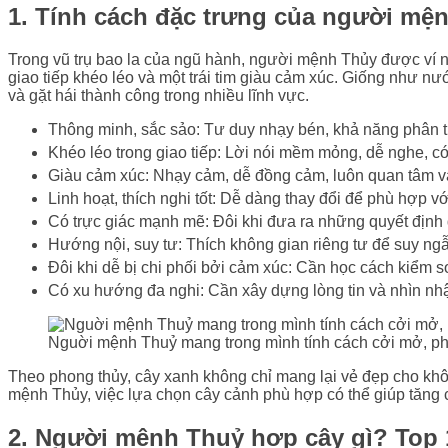
1. Tính cách đặc trưng của người mệ
Trong vũ trụ bao la của ngũ hành, người mệnh Thủy được ví 
giao tiếp khéo léo và một trái tim giàu cảm xúc. Giống như n
và gặt hái thành công trong nhiều lĩnh vực.
Thông minh, sắc sảo: Tư duy nhạy bén, khả năng phân tí
Khéo léo trong giao tiếp: Lời nói mềm mỏng, dễ nghe, c
Giàu cảm xúc: Nhạy cảm, dễ đồng cảm, luôn quan tâm v
Linh hoạt, thích nghi tốt: Dễ dàng thay đổi để phù hợp v
Có trực giác mạnh mẽ: Đôi khi đưa ra những quyết định 
Hướng nội, suy tư: Thích không gian riêng tư để suy ng
Đôi khi dễ bị chi phối bởi cảm xúc: Cần học cách kiểm 
Có xu hướng đa nghi: Cần xây dựng lòng tin và nhìn nh
Nguời mệnh Thuỷ mang trong mình tính cách cởi mở, p
Theo phong thủy, cây xanh không chỉ mang lại vẻ đẹp cho khô
mệnh Thủy, việc lựa chọn cây cảnh phù hợp có thể giúp tăng c
2. Người mệnh Thuỷ hợp cây gì? Top 