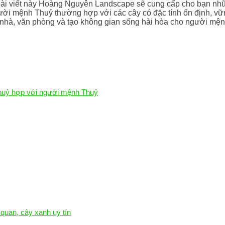
bài viết này Hoàng Nguyên Landscape sẽ cung cấp cho bạn những
i mệnh Thuỷ thường hợp với các cây có đặc tính ổn định, vững
g nhà, văn phòng và tạo không gian sống hài hòa cho người mệ
thuỷ hợp với người mệnh Thuỷ
quan, cây xanh uy tín