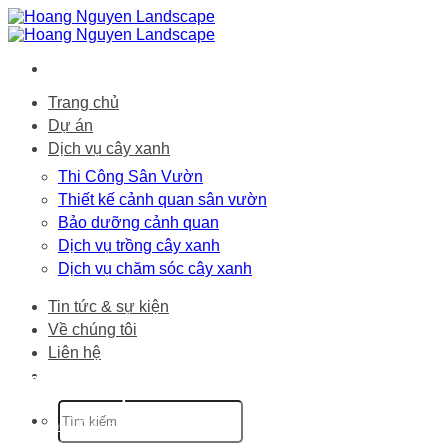
Bỏ
qua
nội
dung
Trang chủ
Dự án
Dịch vụ cây xanh
Thi Công Sân Vườn
Thiết kế cảnh quan sân vườn
Bảo dưỡng cảnh quan
Dịch vụ trồng cây xanh
Dịch vụ chăm sóc cây xanh
Tin tức & sự kiện
Về chúng tôi
Liên hệ
Tất cả dự án
Trang chủ
-
Dự án
-
Trang 3