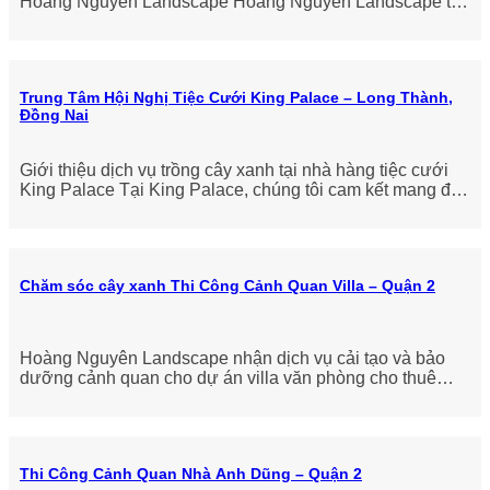
Hoàng Nguyên Landscape Hoàng Nguyên Landscape tự
hào là đối tác uy tín trong
Trung Tâm Hội Nghị Tiệc Cưới King Palace – Long Thành,
Đồng Nai
Giới thiệu dịch vụ trồng cây xanh tại nhà hàng tiệc cưới
King Palace Tại King Palace, chúng tôi cam kết mang đến
không gian
Chăm sóc cây xanh Thi Công Cảnh Quan Villa – Quận 2
Hoàng Nguyên Landscape nhận dịch vụ cải tạo và bảo
dưỡng cảnh quan cho dự án villa văn phòng cho thuê
Hoàng Nguyên Landscape vinh
Thi Công Cảnh Quan Nhà Anh Dũng – Quận 2