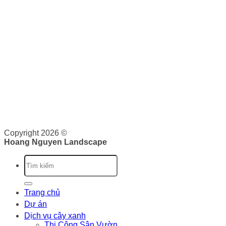
0943 44 59 59
THƯƠNG MẠI
Hoàng Nguyên Landscape
nơi cung cấp cho bạn các dịch
vụ về cảnh quan như: Thiết kế, thi công và bảo dưỡng cảnh
quan. Tại đây, bạn sẽ được cung cấp dịch vụ trọn gói từ lên
ý tưởng, triển khai và bảo trì cảnh quan. Chúng tôi cam kết
sẽ cung cấp cho bạn những giá trị vượt trội.
Giấy phép kinh doanh: 0316526134 do Sở Kế Hoạch và Đầu
Tư Thành phố Hồ Chí Minh cấp ngày 07/10/2020
Copyright 2026 ©
Hoang Nguyen Landscape
Trang chủ
Dự án
Dịch vụ cây xanh
Thi Công Sân Vườn