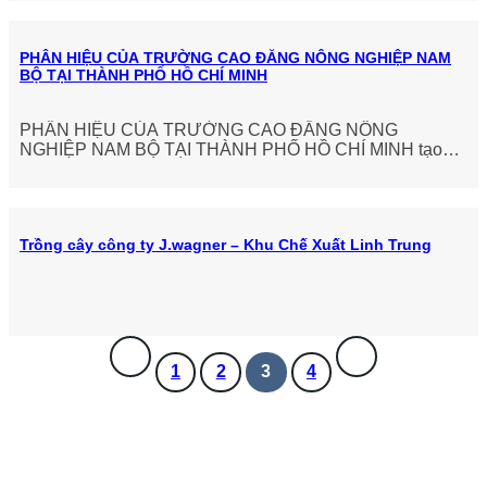
PHÂN HIỆU CỦA TRƯỜNG CAO ĐẲNG NÔNG NGHIỆP NAM
BỘ TẠI THÀNH PHỐ HỒ CHÍ MINH
PHÂN HIỆU CỦA TRƯỜNG CAO ĐẲNG NÔNG
NGHIỆP NAM BỘ TẠI THÀNH PHỐ HỒ CHÍ MINH tạo
lạc tại 511 An Dương Vương, Phường An Lạc
Trồng cây công ty J.wagner – Khu Chế Xuất Linh Trung
1
2
3
4