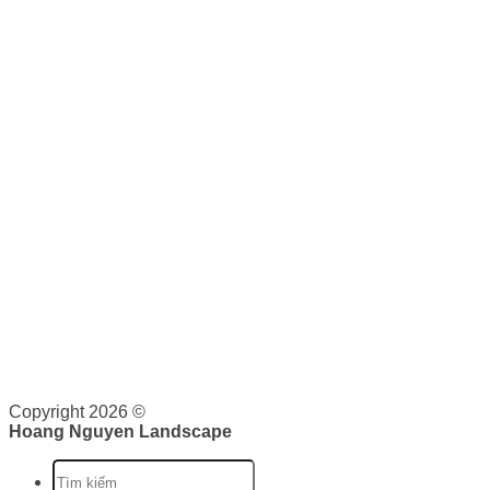
Thi công sân vườn
Thiết kế cảnh quan - sân vườn
Bảo dưỡng cảnh quan
KẾT NỐI VỚI CHÚNG TÔI
0943 44 59 59
THƯƠNG MẠI
Hoàng Nguyên Landscape
nơi cung cấp cho bạn các dịch
vụ về cảnh quan như: Thiết kế, thi công và bảo dưỡng cảnh
quan. Tại đây, bạn sẽ được cung cấp dịch vụ trọn gói từ lên
ý tưởng, triển khai và bảo trì cảnh quan. Chúng tôi cam kết
sẽ cung cấp cho bạn những giá trị vượt trội.
Giấy phép kinh doanh: 0316526134 do Sở Kế Hoạch và Đầu
Tư Thành phố Hồ Chí Minh cấp ngày 07/10/2020
Copyright 2026 ©
Hoang Nguyen Landscape