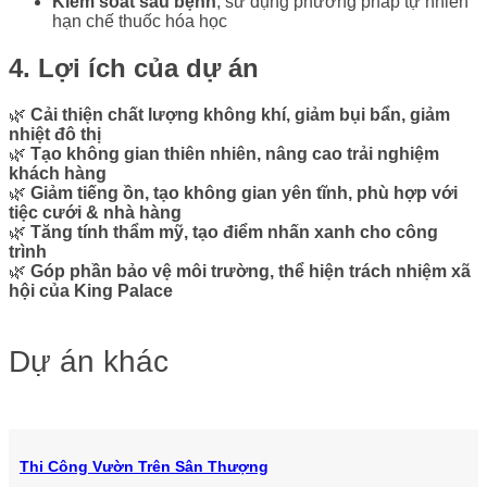
Kiểm soát sâu bệnh
, sử dụng phương pháp tự nhiên
hạn chế thuốc hóa học
4. Lợi ích của dự án
🌿
Cải thiện chất lượng không khí, giảm bụi bẩn, giảm
nhiệt đô thị
🌿
Tạo không gian thiên nhiên, nâng cao trải nghiệm
khách hàng
🌿
Giảm tiếng ồn, tạo không gian yên tĩnh, phù hợp với
tiệc cưới & nhà hàng
🌿
Tăng tính thẩm mỹ, tạo điểm nhấn xanh cho công
trình
🌿
Góp phần bảo vệ môi trường, thể hiện trách nhiệm xã
hội của King Palace
Dự án khác
Thi Công Vườn Trên Sân Thượng