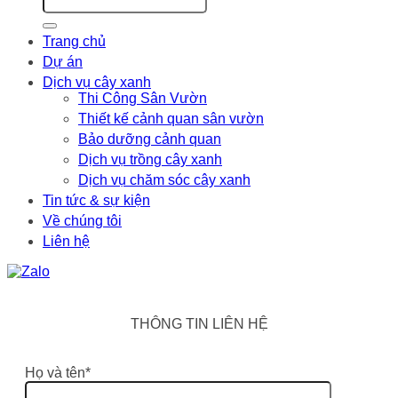
Trang chủ
Dự án
Dịch vụ cây xanh
Thi Công Sân Vườn
Thiết kế cảnh quan sân vườn
Bảo dưỡng cảnh quan
Dịch vụ trồng cây xanh
Dịch vụ chăm sóc cây xanh
Tin tức & sự kiện
Về chúng tôi
Liên hệ
THÔNG TIN LIÊN HỆ
Họ và tên*