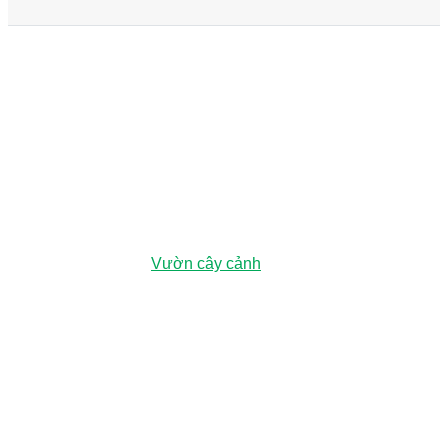
979E Kha Vạn Cân, Phường Linh Xuân, Thành phố Hồ Chí
Minh, Việt Nam
Vườn ươm:
Đường số 3, Phường Đông Hòa, Dĩ An, Bình
Dương (Chỉ đường
Vườn cây cảnh
)
0943 44 5959
hoangnguyenlandscape@gmail.com
LIÊN KẾT
Dự án