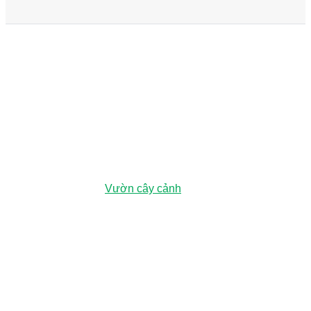
979E Kha Vạn Cân, Phường Linh Xuân, Thành phố Hồ Chí
Minh, Việt Nam
Vườn ươm:
Đường số 3, Phường Đông Hòa, Dĩ An, Bình
Dương (Chỉ đường
Vườn cây cảnh
)
0943 44 5959
hoangnguyenlandscape@gmail.com
LIÊN KẾT
Dự án