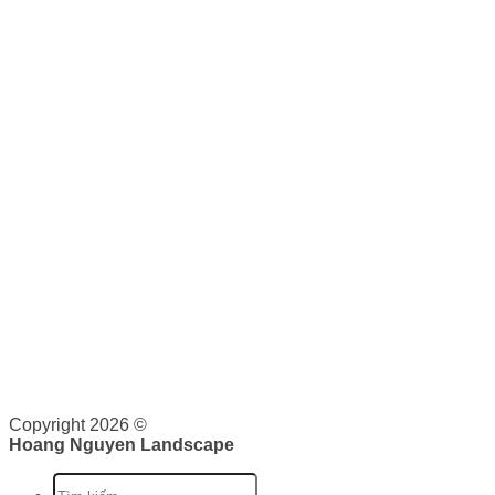
Thi công sân vườn
Thiết kế cảnh quan - sân vườn
Bảo dưỡng cảnh quan
KẾT NỐI VỚI CHÚNG TÔI
0943 44 59 59
THƯƠNG MẠI
Hoàng Nguyên Landscape
nơi cung cấp cho bạn các dịch
vụ về cảnh quan như: Thiết kế, thi công và bảo dưỡng cảnh
quan. Tại đây, bạn sẽ được cung cấp dịch vụ trọn gói từ lên
ý tưởng, triển khai và bảo trì cảnh quan. Chúng tôi cam kết
sẽ cung cấp cho bạn những giá trị vượt trội.
Giấy phép kinh doanh: 0316526134 do Sở Kế Hoạch và Đầu
Tư Thành phố Hồ Chí Minh cấp ngày 07/10/2020
Copyright 2026 ©
Hoang Nguyen Landscape