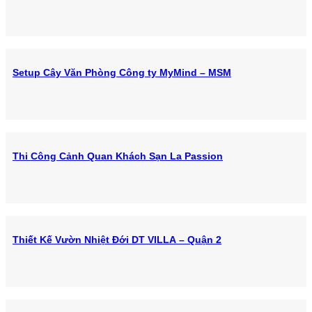
Setup Cây Văn Phòng Công ty MyMind – MSM
Thi Công Cảnh Quan Khách Sạn La Passion
Thiết Kế Vườn Nhiệt Đới DT VILLA – Quận 2