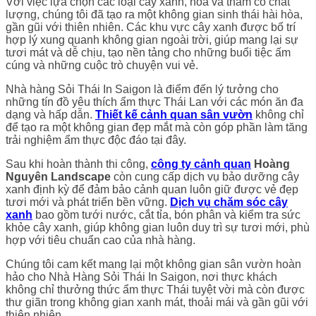
Với việc lựa chọn các loại cây xanh, hoa và thảm cỏ chất
lượng, chúng tôi đã tạo ra một không gian sinh thái hài hòa,
gần gũi với thiên nhiên. Các khu vực cây xanh được bố trí
hợp lý xung quanh không gian ngoài trời, giúp mang lại sự
tươi mát và dễ chịu, tạo nền tảng cho những buổi tiệc ấm
cúng và những cuộc trò chuyện vui vẻ.
Nhà hàng Sỏi Thái In Saigon là điểm đến lý tưởng cho
những tín đồ yêu thích ẩm thực Thái Lan với các món ăn đa
dạng và hấp dẫn.
Thiết kế cảnh quan sân vườn
không chỉ
để tạo ra một không gian đẹp mắt mà còn góp phần làm tăng
trải nghiệm ẩm thực độc đáo tại đây.
Sau khi hoàn thành thi công,
công ty cảnh quan
Hoàng
Nguyên Landscape
còn cung cấp dịch vụ bảo dưỡng cây
xanh định kỳ để đảm bảo cảnh quan luôn giữ được vẻ đẹp
tươi mới và phát triển bền vững.
Dịch vụ chăm sóc cây
xanh
bao gồm tưới nước, cắt tỉa, bón phân và kiểm tra sức
khỏe cây xanh, giúp không gian luôn duy trì sự tươi mới, phù
hợp với tiêu chuẩn cao của nhà hàng.
Chúng tôi cam kết mang lại một không gian sân vườn hoàn
hảo cho Nhà Hàng Sỏi Thái In Saigon, nơi thực khách
không chỉ thưởng thức ẩm thực Thái tuyệt vời mà còn được
thư giãn trong không gian xanh mát, thoải mái và gần gũi với
thiên nhiên.