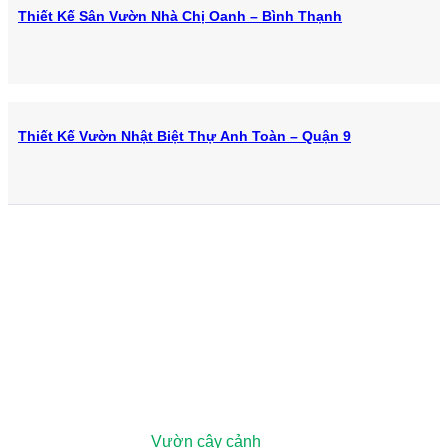
Thiết Kế Sân Vườn Nhà Chị Oanh – Bình Thạnh
Thiết Kế Vườn Nhật Biệt Thự Anh Toàn – Quận 9
979E Kha Vạn Cân, Phường Linh Xuân, Thành phố Hồ Chí
Minh, Việt Nam
Vườn ươm:
Đường số 3, Phường Đông Hòa, Dĩ An, Bình
Dương (Chỉ đường
Vườn cây cảnh
)