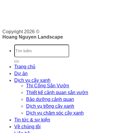
Giấy phép kinh doanh: 0316526134 do Sở Kế Hoạch và Đầu
Tư Thành phố Hồ Chí Minh cấp ngày 07/10/2020
Copyright 2026 ©
Hoang Nguyen Landscape
Trang chủ
Dự án
Dịch vụ cây xanh
Thi Công Sân Vườn
Thiết kế cảnh quan sân vườn
Bảo dưỡng cảnh quan
Dịch vụ trồng cây xanh
Dịch vụ chăm sóc cây xanh
Tin tức & sự kiện
Về chúng tôi