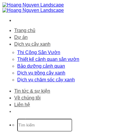
Bỏ
qua
nội
dung
Trang chủ
Dự án
Dịch vụ cây xanh
Thi Công Sân Vườn
Thiết kế cảnh quan sân vườn
Bảo dưỡng cảnh quan
Dịch vụ trồng cây xanh
Dịch vụ chăm sóc cây xanh
Tin tức & sự kiện
Về chúng tôi
Liên hệ
Trang chủ
-
Dự án
-
Nhà Hàng Sỏi Thái In
SaiGon – Điện Biên Phủ