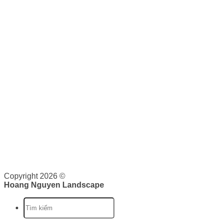
Thiết kế cảnh quan - sân vườn
Bảo dưỡng cảnh quan
KẾT NỐI VỚI CHÚNG TÔI
0943 44 59 59
THƯƠNG MẠI
Hoàng Nguyên Landscape
nơi cung cấp cho bạn các dịch
vụ về cảnh quan như: Thiết kế, thi công và bảo dưỡng cảnh
quan. Tại đây, bạn sẽ được cung cấp dịch vụ trọn gói từ lên
ý tưởng, triển khai và bảo trì cảnh quan. Chúng tôi cam kết
sẽ cung cấp cho bạn những giá trị vượt trội.
Giấy phép kinh doanh: 0316526134 do Sở Kế Hoạch và Đầu
Tư Thành phố Hồ Chí Minh cấp ngày 07/10/2020
Copyright 2026 ©
Hoang Nguyen Landscape