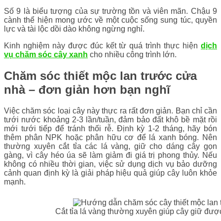
Số 9 là biểu tượng của sự trường tồn và viên mãn. Chậu 9
cành thể hiện mong ước về một cuộc sống sung túc, quyền
lực và tài lộc dồi dào không ngừng nghỉ.
Kinh nghiệm này được đúc kết từ quá trình thực hiện
dịch
vụ chăm sóc cây xanh
cho nhiều công trình lớn.
Chăm sóc thiết mộc lan trước cửa
nhà – đơn giản hơn bạn nghĩ
Việc chăm sóc loại cây này thực ra rất đơn giản. Bạn chỉ cần
tưới nước khoảng 2-3 lần/tuần, đảm bảo đất khô bề mặt rồi
mới tưới tiếp để tránh thối rễ. Định kỳ 1-2 tháng, hãy bón
thêm phân NPK hoặc phân hữu cơ để lá xanh bóng. Nên
thường xuyên cắt tỉa các lá vàng, giữ cho dáng cây gọn
gàng, vì cây héo úa sẽ làm giảm đi giá trị phong thủy. Nếu
không có nhiều thời gian, việc sử dụng dịch vụ bảo dưỡng
cảnh quan định kỳ là giải pháp hiệu quả giúp cây luôn khỏe
mạnh.
Cắt tỉa lá vàng thường xuyên giúp cây giữ được