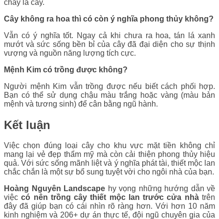
cháy lá cây.
Cây không ra hoa thì có còn ý nghĩa phong thủy không?
Vẫn có ý nghĩa tốt. Ngay cả khi chưa ra hoa, tán lá xanh
mướt và sức sống bền bỉ của cây đã đại diện cho sự thịnh
vượng và nguồn năng lượng tích cực.
Mệnh Kim có trồng được không?
Người mệnh Kim vẫn trồng được nếu biết cách phối hợp.
Bạn có thể sử dụng chậu màu trắng hoặc vàng (màu bản
mệnh và tương sinh) để cân bằng ngũ hành.
Kết luận
Việc chọn đúng loại cây cho khu vực mặt tiền không chỉ
mang lại vẻ đẹp thẩm mỹ mà còn cải thiện phong thủy hiệu
quả. Với sức sống mãnh liệt và ý nghĩa phát tài, thiết mộc lan
chắc chắn là một sự bổ sung tuyệt vời cho ngôi nhà của bạn.
Hoàng Nguyên Landscape
hy vọng những hướng dẫn về
việc
có nên trồng cây thiết mộc lan trước cửa nhà
trên
đây đã giúp bạn có cái nhìn rõ ràng hơn. Với hơn 10 năm
kinh nghiệm và 206+ dự án thực tế, đội ngũ chuyên gia của