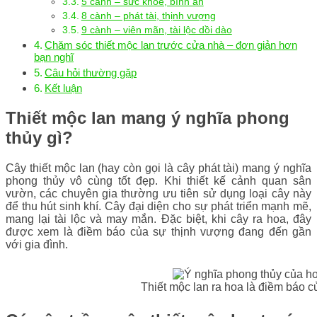
5 cành – sức khỏe, bình an
8 cành – phát tài, thịnh vượng
9 cành – viên mãn, tài lộc dồi dào
Chăm sóc thiết mộc lan trước cửa nhà – đơn giản hơn
bạn nghĩ
Câu hỏi thường gặp
Kết luận
Thiết mộc lan mang ý nghĩa phong
thủy gì?
Cây thiết mộc lan (hay còn gọi là cây phát tài) mang ý nghĩa
phong thủy vô cùng tốt đẹp. Khi thiết kế cảnh quan sân
vườn, các chuyên gia thường ưu tiên sử dụng loại cây này
để thu hút sinh khí. Cây đại diện cho sự phát triển mạnh mẽ,
mang lại tài lộc và may mắn. Đặc biệt, khi cây ra hoa, đây
được xem là điềm báo của sự thịnh vượng đang đến gần
với gia đình.
Thiết mộc lan ra hoa là điềm báo c