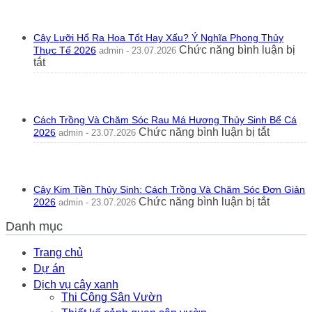
Câ
Nhà
Mít
Không?
Tr
Ý
Cây Lưỡi Hổ Ra Hoa Tốt Hay Xấu? Ý Nghĩa Phong Thủy
Nh
Nghĩa
Chức năng bình luận bị
Thực Tế 2026
admin - 23.07.2026
Có
Phong
ở
tắt
Tốt
Thủy
Cây
Kh
2026
Lưỡi
Gó
Hổ
Nhì
Ra
Ph
Cách Trồng Và Chăm Sóc Rau Má Hương Thủy Sinh Bể Cá
Hoa
Th
ở
Chức năng bình luận bị tắt
2026
admin - 23.07.2026
Tốt
20
Cách
Hay
Trồng
Xấu?
Và
Ý
Chăm
Nghĩa
Cây Kim Tiền Thủy Sinh: Cách Trồng Và Chăm Sóc Đơn Giản
Sóc
Phong
ở
Chức năng bình luận bị tắt
2026
admin - 23.07.2026
Rau
Thủy
Cây
Má
Thực
Danh mục
Kim
Hương
Tế
Tiền
Thủy
2026
Thủy
Trang chủ
Sinh
Sinh:
Dự án
Bể
Cách
Cá
Dịch vụ cây xanh
Trồng
2026
Thi Công Sân Vườn
Và