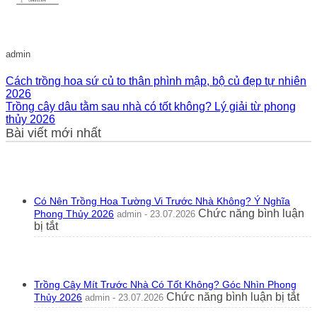
admin
Cách trồng hoa sứ củ to thân phình mập, bộ củ đẹp tự nhiên
2026
Trồng cây dâu tằm sau nhà có tốt không? Lý giải từ phong
thủy 2026
Bài viết mới nhất
Có Nên Trồng Hoa Tường Vi Trước Nhà Không? Ý Nghĩa
Chức năng bình luận
Phong Thủy 2026
admin - 23.07.2026
ở
bị tắt
Có
Nên
Trồng
Hoa
Trồng Cây Mít Trước Nhà Có Tốt Không? Góc Nhìn Phong
Tường
ở
Chức năng bình luận bị tắt
Thủy 2026
admin - 23.07.2026
Vi
Trồ
Trước