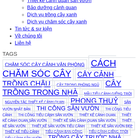
Thiết kế cảnh quan sân vườn
Chăm
Sóc
Bảo dưỡng cảnh quan
Đơn
Dịch vụ trồng cây xanh
Giản
Dịch vụ chăm sóc cây xanh
2026
Tin tức & sự kiện
Về chúng tôi
Liên hệ
TAGS
CÁCH
CHĂM SÓC CÂY CẢNH VĂN PHÒNG
CHĂM SÓC CÂY
CÂY CẢNH
CÂY
TRỒNG CHẬU
CÂY TRONG PHÒNG NGỦ
TRỒNG TRONG NHÀ
MẪU TIỂU CẢNH GIẾNG TRỜI
PHONG THUỶ
NGUYÊN TẮC THIẾT KẾ CẢNH QUAN
SÂN
THI CÔNG SÂN VƯỜN
VƯỜN NHẬT BẢN
THI CÔNG TIỂU
CẢNH
THI CÔNG TIỂU CẢNH SÂN VƯỜN
THIẾT KẾ CẢNH QUAN
THIẾT
KẾ CẢNH QUAN SÂN VƯỜN
THIẾT KẾ SÂN CẢNH QUAN SÂN VƯỜN
THIẾT
KẾ SÂN VƯỜN
THIẾT KẾ SÂN VƯỜN TIỂU CẢNH
THIẾT KẾ SÂN VƯỜN ĐẸP
THIẾT KẾ TIỂU CẢNH
TIỂU CẢNH BAN CÔNG
TIỂU CẢNH GIẾNG TRỜI
TRỒNG CÂY TRƯỚC NHÀ
TIỂU CẢNH SÂN VƯỜN