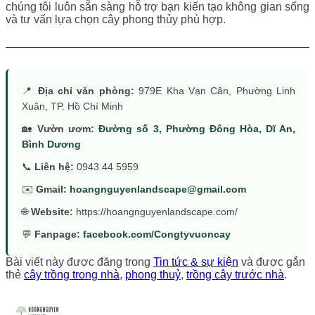
chúng tôi luôn sẵn sàng hỗ trợ bạn kiến tạo không gian sống
và tư vấn lựa chọn cây phong thủy phù hợp.
📍
Địa chỉ văn phòng:
979E Kha Vạn Cân, Phường Linh
Xuân, TP. Hồ Chí Minh
🏡
Vườn ươm:
Đường số 3, Phường Đông Hòa, Dĩ An,
Bình Dương
📞
Liên hệ:
0943 44 5959
✉️
Gmail:
hoangnguyenlandscape@gmail.com
🌐
Website:
https://hoangnguyenlandscape.com/
💬
Fanpage:
facebook.com/Congtyvuoncay
Bài viết này được đăng trong
Tin tức & sự kiện
và được gắn
thẻ
cây trồng trong nhà
,
phong thuỷ
,
trồng cây trước nhà
.