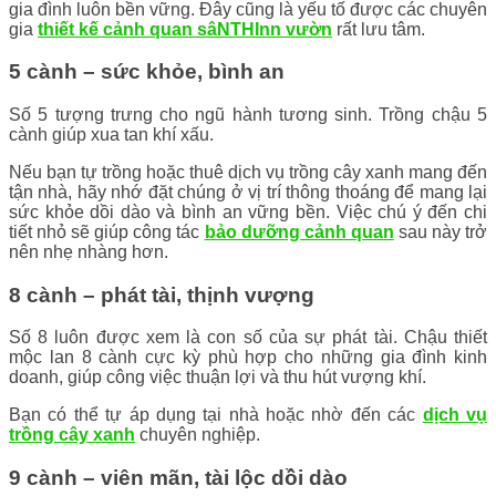
gia đình luôn bền vững. Đây cũng là yếu tố được các chuyên
gia
thiết kế cảnh quan sâNTHInn vườn
rất lưu tâm.
5 cành – sức khỏe, bình an
Số 5 tượng trưng cho ngũ hành tương sinh. Trồng chậu 5
cành giúp xua tan khí xấu.
Nếu bạn tự trồng hoặc thuê dịch vụ trồng cây xanh mang đến
tận nhà, hãy nhớ đặt chúng ở vị trí thông thoáng để mang lại
sức khỏe dồi dào và bình an vững bền. Việc chú ý đến chi
tiết nhỏ sẽ giúp công tác
bảo dưỡng cảnh quan
sau này trở
nên nhẹ nhàng hơn.
8 cành – phát tài, thịnh vượng
Số 8 luôn được xem là con số của sự phát tài. Chậu thiết
mộc lan 8 cành cực kỳ phù hợp cho những gia đình kinh
doanh, giúp công việc thuận lợi và thu hút vượng khí.
Bạn có thể tự áp dụng tại nhà hoặc nhờ đến các
dịch vụ
trồng cây xanh
chuyên nghiệp.
9 cành – viên mãn, tài lộc dồi dào