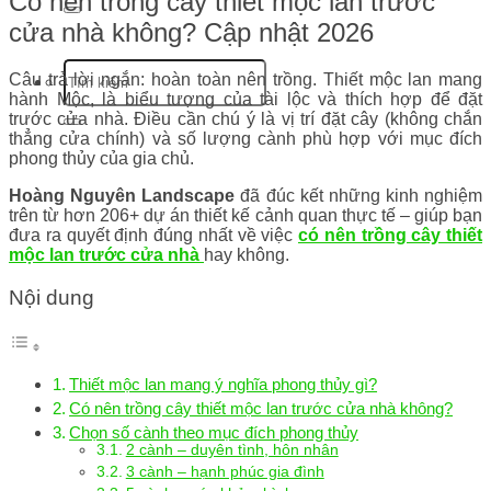
Có nên trồng cây thiết mộc lan trước
cửa nhà không? Cập nhật 2026
Câu trả lời ngắn: hoàn toàn nên trồng. Thiết mộc lan mang
hành Mộc, là biểu tượng của tài lộc và thích hợp để đặt
trước cửa nhà. Điều cần chú ý là vị trí đặt cây (không chắn
thẳng cửa chính) và số lượng cành phù hợp với mục đích
phong thủy của gia chủ.
Hoàng Nguyên Landscape
đã đúc kết những kinh nghiệm
trên từ hơn 206+ dự án thiết kế cảnh quan thực tế – giúp bạn
đưa ra quyết định đúng nhất về việc
có nên trồng cây thiết
mộc lan trước cửa nhà
hay không.
Nội dung
Thiết mộc lan mang ý nghĩa phong thủy gì?
Có nên trồng cây thiết mộc lan trước cửa nhà không?
Chọn số cành theo mục đích phong thủy
2 cành – duyên tình, hôn nhân
3 cành – hạnh phúc gia đình