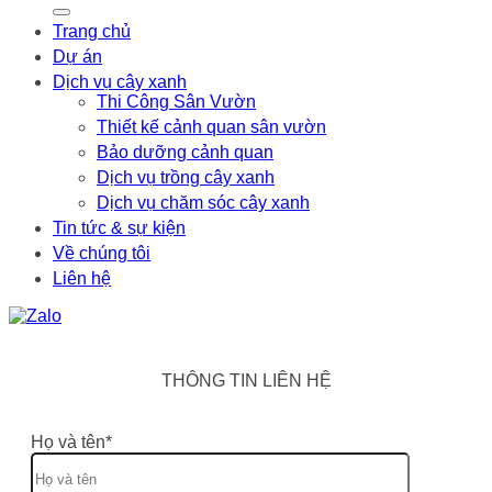
Trang chủ
Dự án
Dịch vụ cây xanh
Thi Công Sân Vườn
Thiết kế cảnh quan sân vườn
Bảo dưỡng cảnh quan
Dịch vụ trồng cây xanh
Dịch vụ chăm sóc cây xanh
Tin tức & sự kiện
Về chúng tôi
Liên hệ
THÔNG TIN LIÊN HỆ
Họ và tên*