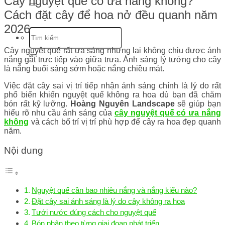
Cây nguyệt quế có ưa nắng không?
Cách đặt cây để hoa nở đều quanh năm
2026
Cây nguyệt quế rất ưa sáng nhưng lại không chịu được ánh
nắng gắt trực tiếp vào giữa trưa. Ánh sáng lý tưởng cho cây
là nắng buổi sáng sớm hoặc nắng chiều mát.
Việc đặt cây sai vị trí tiếp nhận ánh sáng chính là lý do rất
phổ biến khiến nguyệt quế không ra hoa dù bạn đã chăm
bón rất kỹ lưỡng.
Hoàng Nguyên Landscape
sẽ giúp bạn
hiểu rõ nhu cầu ánh sáng của
cây nguyệt quế có ưa nắng
không
và cách bố trí vị trí phù hợp để cây ra hoa đẹp quanh
năm.
Nội dung
Nguyệt quế cần bao nhiêu nắng và nắng kiểu nào?
Đặt cây sai ánh sáng là lý do cây không ra hoa
Tưới nước đúng cách cho nguyệt quế
Bón phân theo từng giai đoạn phát triển