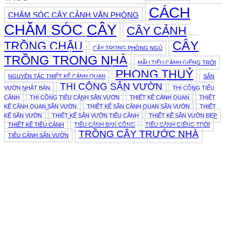
CÁCH
CHĂM SÓC CÂY CẢNH VĂN PHÒNG
CHĂM SÓC CÂY
CÂY CẢNH
CÂY
TRỒNG CHẬU
CÂY TRONG PHÒNG NGỦ
TRỒNG TRONG NHÀ
MẪU TIỂU CẢNH GIẾNG TRỜI
PHONG THUỶ
NGUYÊN TẮC THIẾT KẾ CẢNH QUAN
SÂN
THI CÔNG SÂN VƯỜN
VƯỜN NHẬT BẢN
THI CÔNG TIỂU
CẢNH
THI CÔNG TIỂU CẢNH SÂN VƯỜN
THIẾT KẾ CẢNH QUAN
THIẾT
KẾ CẢNH QUAN SÂN VƯỜN
THIẾT KẾ SÂN CẢNH QUAN SÂN VƯỜN
THIẾT
KẾ SÂN VƯỜN
THIẾT KẾ SÂN VƯỜN TIỂU CẢNH
THIẾT KẾ SÂN VƯỜN ĐẸP
THIẾT KẾ TIỂU CẢNH
TIỂU CẢNH BAN CÔNG
TIỂU CẢNH GIẾNG TRỜI
TRỒNG CÂY TRƯỚC NHÀ
TIỂU CẢNH SÂN VƯỜN
979E Kha Vạn Cân, Phường Linh Xuân, Thành phố Hồ Chí