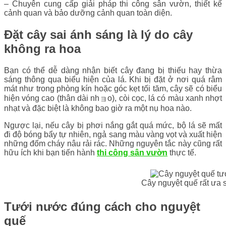
– Chuyên cung cấp giải pháp thi công sân vườn, thiết kế
cảnh quan và bảo dưỡng cảnh quan toàn diện.
Đặt cây sai ánh sáng là lý do cây
không ra hoa
Bạn có thể dễ dàng nhận biết cây đang bị thiếu hay thừa
sáng thông qua biểu hiện của lá. Khi bị đặt ở nơi quá râm
mát như trong phòng kín hoặc góc kẹt tối tăm, cây sẽ có biểu
hiện vóng cao (thân dài nhョo), còi cọc, lá có màu xanh nhợt
nhạt và đặc biệt là không bao giờ ra một nụ hoa nào.
Ngược lại, nếu cây bị phơi nắng gắt quá mức, bộ lá sẽ mất
đi độ bóng bẩy tự nhiên, ngả sang màu vàng vọt và xuất hiện
những đốm cháy nâu rải rác. Những nguyên tắc này cũng rất
hữu ích khi bạn tiến hành
thi công sân vườn
thực tế.
Cây nguyệt quế rất ưa 
Tưới nước đúng cách cho nguyệt
quế