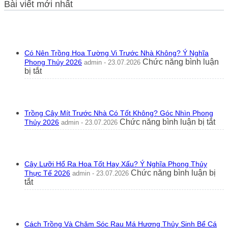
Bài viết mới nhất
Có Nên Trồng Hoa Tường Vi Trước Nhà Không? Ý Nghĩa
Chức năng bình luận
Phong Thủy 2026
admin - 23.07.2026
ở
bị tắt
Có
Nên
Trồng
Hoa
Trồng Cây Mít Trước Nhà Có Tốt Không? Góc Nhìn Phong
Tường
ở
Chức năng bình luận bị tắt
Thủy 2026
admin - 23.07.2026
Vi
Trồ
Trước
Câ
Nhà
Mít
Không?
Tr
Ý
Cây Lưỡi Hổ Ra Hoa Tốt Hay Xấu? Ý Nghĩa Phong Thủy
Nh
Nghĩa
Chức năng bình luận bị
Thực Tế 2026
admin - 23.07.2026
Có
Phong
ở
tắt
Tốt
Thủy
Cây
Kh
2026
Lưỡi
Gó
Hổ
Nhì
Ra
Ph
Cách Trồng Và Chăm Sóc Rau Má Hương Thủy Sinh Bể Cá
Hoa