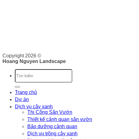
vụ về cảnh quan như: Thiết kế, thi công và bảo dưỡng cảnh
quan. Tại đây, bạn sẽ được cung cấp dịch vụ trọn gói từ lên
ý tưởng, triển khai và bảo trì cảnh quan. Chúng tôi cam kết
sẽ cung cấp cho bạn những giá trị vượt trội.
Giấy phép kinh doanh: 0316526134 do Sở Kế Hoạch và Đầu
Tư Thành phố Hồ Chí Minh cấp ngày 07/10/2020
Copyright 2026 ©
Hoang Nguyen Landscape
Trang chủ
Dự án
Dịch vụ cây xanh
Thi Công Sân Vườn
Thiết kế cảnh quan sân vườn
Bảo dưỡng cảnh quan
Dịch vụ trồng cây xanh