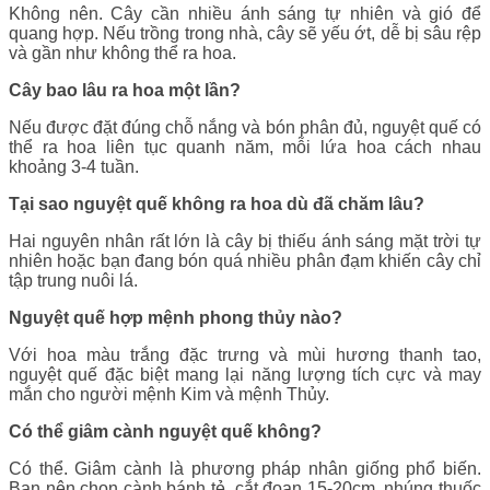
Không nên. Cây cần nhiều ánh sáng tự nhiên và gió để
quang hợp. Nếu trồng trong nhà, cây sẽ yếu ớt, dễ bị sâu rệp
và gần như không thể ra hoa.
Cây bao lâu ra hoa một lần?
Nếu được đặt đúng chỗ nắng và bón phân đủ, nguyệt quế có
thể ra hoa liên tục quanh năm, mỗi lứa hoa cách nhau
khoảng 3-4 tuần.
Tại sao nguyệt quế không ra hoa dù đã chăm lâu?
Hai nguyên nhân rất lớn là cây bị thiếu ánh sáng mặt trời tự
nhiên hoặc bạn đang bón quá nhiều phân đạm khiến cây chỉ
tập trung nuôi lá.
Nguyệt quế hợp mệnh phong thủy nào?
Với hoa màu trắng đặc trưng và mùi hương thanh tao,
nguyệt quế đặc biệt mang lại năng lượng tích cực và may
mắn cho người mệnh Kim và mệnh Thủy.
Có thể giâm cành nguyệt quế không?
Có thể. Giâm cành là phương pháp nhân giống phổ biến.
Bạn nên chọn cành bánh tẻ, cắt đoạn 15-20cm, nhúng thuốc