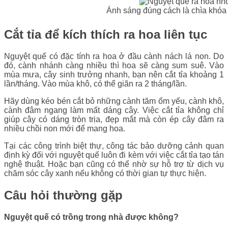
Ánh sáng đúng cách là chìa khóa
Cắt tỉa để kích thích ra hoa liên tục
Nguyệt quế có đặc tính ra hoa ở đầu cành nách lá non. Do
đó, cành nhánh càng nhiều thì hoa sẽ càng sum suê. Vào
mùa mưa, cây sinh trưởng nhanh, bạn nên cắt tỉa khoảng 1
lần/tháng. Vào mùa khô, có thể giãn ra 2 tháng/lần.
Hãy dùng kéo bén cắt bỏ những cành tăm ốm yếu, cành khô,
cành đâm ngang làm mất dáng cây. Việc cắt tỉa không chỉ
giúp cây có dáng tròn trịa, đẹp mắt mà còn ép cây đâm ra
nhiều chồi non mới để mang hoa.
Tại các công trình biệt thự, công tác bảo dưỡng cảnh quan
định kỳ đối với nguyệt quế luôn đi kèm với việc cắt tỉa tạo tán
nghệ thuật. Hoặc bạn cũng có thể nhờ sự hỗ trợ từ dịch vụ
chăm sóc cây xanh nếu không có thời gian tự thực hiện.
Câu hỏi thường gặp
Nguyệt quế có trồng trong nhà được không?