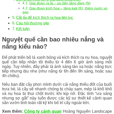
Giai đoạn ra lá – ưu tiên tăng đạm (N)
Giai đoạn kích hoa – tăng kali (K), thêm nước vo
gạo
Cắt tỉa để kích thích ra hoa liên tục
Câu hỏi thường gặp
Kết luận
Nguyệt quế cần bao nhiêu nắng và
nắng kiểu nào?
Để phát triển bộ lá xanh bóng và kích thích ra nụ hoa, nguyệt
quế cần tiếp nhận tối thiểu từ 4 đến 6 giờ ánh sáng mỗi
ngày. Tuy nhiên, đây phải là ánh sáng tán xạ hoặc nắng trực
tiếp nhưng dịu nhẹ (như nắng từ 6h đến 9h sáng, hoặc sau
4h chiều).
Nếu bạn đặt cây phơi mình dưới cái nắng thiêu đốt của buổi
trưa hè, lá cây sẽ nhanh chóng bị cháy sạm, mép lá khô khô
và nụ hoa bị thui chột trước khi kịp nở. Đặc tính “ưa sáng
nhưng sợ gắt” này luôn được các kỹ sư thiết kế cảnh quan
sân vườn tính toán rất kỹ khi bố trí cây ngoài trời.
Xem thêm:
Công ty cảnh quan
Hoàng Nguyên Landscape