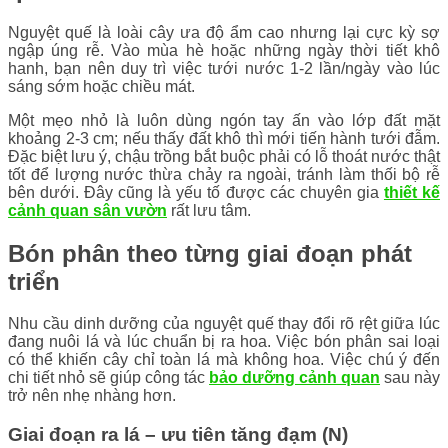
Nguyệt quế là loài cây ưa độ ẩm cao nhưng lại cực kỳ sợ
ngập úng rễ. Vào mùa hè hoặc những ngày thời tiết khô
hanh, bạn nên duy trì việc tưới nước 1-2 lần/ngày vào lúc
sáng sớm hoặc chiều mát.
Một mẹo nhỏ là luôn dùng ngón tay ấn vào lớp đất mặt
khoảng 2-3 cm; nếu thấy đất khô thì mới tiến hành tưới đẫm.
Đặc biệt lưu ý, chậu trồng bắt buộc phải có lỗ thoát nước thật
tốt để lượng nước thừa chảy ra ngoài, tránh làm thối bộ rễ
bên dưới. Đây cũng là yếu tố được các chuyên gia
thiết kế
cảnh quan sân vườn
rất lưu tâm.
Bón phân theo từng giai đoạn phát
triển
Nhu cầu dinh dưỡng của nguyệt quế thay đổi rõ rệt giữa lúc
đang nuôi lá và lúc chuẩn bị ra hoa. Việc bón phân sai loại
có thể khiến cây chỉ toàn lá mà không hoa. Việc chú ý đến
chi tiết nhỏ sẽ giúp công tác
bảo dưỡng cảnh quan
sau này
trở nên nhẹ nhàng hơn.
Giai đoạn ra lá – ưu tiên tăng đạm (N)