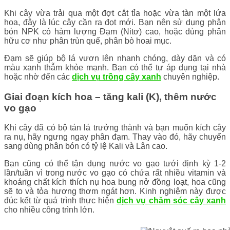
Khi cây vừa trải qua một đợt cắt tỉa hoặc vừa tàn một lứa
hoa, đây là lúc cây cần ra đọt mới. Bạn nên sử dụng phân
bón NPK có hàm lượng Đạm (Nitơ) cao, hoặc dùng phân
hữu cơ như phân trùn quế, phân bò hoai mục.
Đạm sẽ giúp bộ lá vươn lên nhanh chóng, dày dặn và có
màu xanh thẫm khỏe mạnh. Bạn có thể tự áp dụng tại nhà
hoặc nhờ đến các
dịch vụ trồng cây xanh
chuyên nghiệp.
Giai đoạn kích hoa – tăng kali (K), thêm nước
vo gạo
Khi cây đã có bộ tán lá trưởng thành và bạn muốn kích cây
ra nụ, hãy ngưng ngay phân đạm. Thay vào đó, hãy chuyển
sang dùng phân bón có tỷ lệ Kali và Lân cao.
Bạn cũng có thể tận dụng nước vo gạo tưới định kỳ 1-2
lần/tuần vì trong nước vo gạo có chứa rất nhiều vitamin và
khoáng chất kích thích nụ hoa bung nở đồng loạt, hoa cũng
sẽ to và tỏa hương thơm ngát hơn. Kinh nghiệm này được
đúc kết từ quá trình thực hiện
dịch vụ chăm sóc cây xanh
cho nhiều công trình lớn.