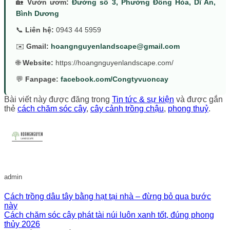
🏡
Vườn ươm:
Đường số 3, Phường Đông Hòa, Dĩ An,
Bình Dương
📞
Liên hệ:
0943 44 5959
✉️
Gmail:
hoangnguyenlandscape@gmail.com
🌐
Website:
https://hoangnguyenlandscape.com/
💬
Fanpage:
facebook.com/Congtyvuoncay
Bài viết này được đăng trong
Tin tức & sự kiện
và được gắn
thẻ
cách chăm sóc cây
,
cây cảnh trồng chậu
,
phong thuỷ
.
admin
Cách trồng dâu tây bằng hạt tại nhà – đừng bỏ qua bước
này
Cách chăm sóc cây phát tài núi luôn xanh tốt, đúng phong
thủy 2026