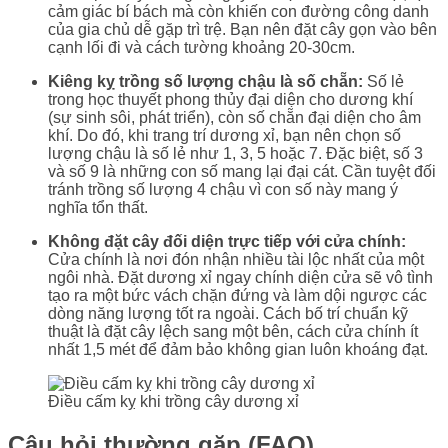
cảm giác bí bách mà còn khiến con đường công danh
của gia chủ dễ gặp trì trệ. Bạn nên đặt cây gọn vào bên
cạnh lối đi và cách tường khoảng 20-30cm.
Kiêng kỵ trồng số lượng chậu là số chẵn:
Số lẻ
trong học thuyết phong thủy đại diện cho dương khí
(sự sinh sôi, phát triển), còn số chẵn đại diện cho âm
khí. Do đó, khi trang trí dương xỉ, bạn nên chọn số
lượng chậu là số lẻ như 1, 3, 5 hoặc 7. Đặc biệt, số 3
và số 9 là những con số mang lại đại cát. Cần tuyệt đối
tránh trồng số lượng 4 chậu vì con số này mang ý
nghĩa tổn thất.
Không đặt cây đối diện trực tiếp với cửa chính:
Cửa chính là nơi đón nhận nhiều tài lộc nhất của một
ngôi nhà. Đặt dương xỉ ngay chính diện cửa sẽ vô tình
tạo ra một bức vách chặn đứng và làm dội ngược các
dòng năng lượng tốt ra ngoài. Cách bố trí chuẩn kỹ
thuật là đặt cây lệch sang một bên, cách cửa chính ít
nhất 1,5 mét để đảm bảo không gian luôn khoáng đạt.
Điều cấm kỵ khi trồng cây dương xỉ
Câu hỏi thường gặp (FAQ)