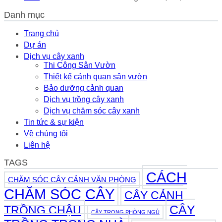
Rau
Thủy
Cây
Má
Thực
Danh mục
Kim
Hương
Tế
Tiền
Thủy
2026
Thủy
Trang chủ
Sinh
Sinh:
Dự án
Bể
Cách
Cá
Dịch vụ cây xanh
Trồng
2026
Thi Công Sân Vườn
Và
Thiết kế cảnh quan sân vườn
Chăm
Sóc
Bảo dưỡng cảnh quan
Đơn
Dịch vụ trồng cây xanh
Giản
Dịch vụ chăm sóc cây xanh
2026
Tin tức & sự kiện
Về chúng tôi
Liên hệ
TAGS
CÁCH
CHĂM SÓC CÂY CẢNH VĂN PHÒNG
CHĂM SÓC CÂY
CÂY CẢNH
CÂY
TRỒNG CHẬU
CÂY TRONG PHÒNG NGỦ