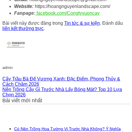
Website:
https://hoangnguyenlandscape.com/
Fanpage
:
facebook.com/Congtyvuoncay
Bài viết này được đăng trong
Tin tức & sự kiện
. Đánh dấu
liên kết thường trực
.
admin
Cây Trầu Bà Đế Vương Xanh: Đặc Điểm, Phong Thủy &
Cách Chăm 2026
Nên Trồng Cây Gì Trước Nhà Lấy Bóng Mát? Top 10 Lựa
Chọn 2026
Bài viết mới nhất
Có Nên Trồng Hoa Tường Vi Trước Nhà Không? Ý Nghĩa