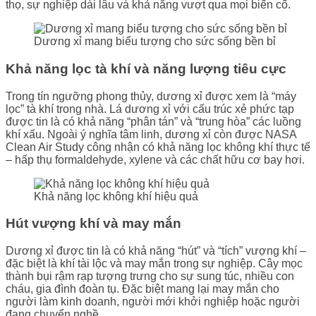
thọ, sự nghiệp dài lâu và khả năng vượt qua mọi biến cố.
Dương xỉ mang biểu tượng cho sức sống bền bỉ
Khả năng lọc tà khí và năng lượng tiêu cực
Trong tín ngưỡng phong thủy, dương xỉ được xem là “máy
lọc” tà khí trong nhà. Lá dương xỉ với cấu trúc xẻ phức tạp
được tin là có khả năng “phân tán” và “trung hòa” các luồng
khí xấu. Ngoài ý nghĩa tâm linh, dương xỉ còn được NASA
Clean Air Study công nhận có khả năng lọc không khí thực tế
– hấp thụ formaldehyde, xylene và các chất hữu cơ bay hơi.
Khả năng lọc không khí hiệu quả
Hút vượng khí và may mắn
Dương xỉ được tin là có khả năng “hút” và “tích” vượng khí –
đặc biệt là khí tài lộc và may mắn trong sự nghiệp. Cây mọc
thành bụi rậm rạp tượng trưng cho sự sung túc, nhiều con
cháu, gia đình đoàn tụ. Đặc biệt mang lại may mắn cho
người làm kinh doanh, người mới khởi nghiệp hoặc người
đang chuyển nghề.