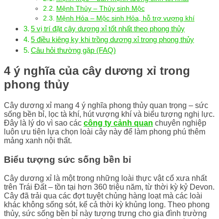
Mệnh Thủy – Thủy sinh Mộc
Mệnh Hỏa – Mộc sinh Hỏa, hỗ trợ vượng khí
5 vị trí đặt cây dương xỉ tốt nhất theo phong thủy
5 điều kiêng kỵ khi trồng dương xỉ trong phong thủy
Câu hỏi thường gặp (FAQ)
4 ý nghĩa của cây dương xỉ trong
phong thủy
Cây dương xỉ mang 4 ý nghĩa phong thủy quan trọng – sức
sống bền bỉ, lọc tà khí, hút vượng khí và biểu tượng nghị lực.
Đây là lý do vì sao các
công ty cảnh quan
chuyên nghiệp
luôn ưu tiên lựa chọn loài cây này để làm phong phú thêm
mảng xanh nội thất.
Biểu tượng sức sống bền bỉ
Cây dương xỉ là một trong những loài thực vật cổ xưa nhất
trên Trái Đất – tồn tại hơn 360 triệu năm, từ thời kỳ kỷ Devon.
Cây đã trải qua các đợt tuyệt chủng hàng loạt mà các loài
khác không sống sót, kể cả thời kỳ khủng long. Theo phong
thủy, sức sống bền bỉ này tượng trưng cho gia đình trường