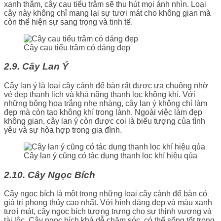
xanh thẫm, cây cau tiểu trâm sẽ thu hút mọi ánh nhìn. Loại
cây này không chỉ mang lại sự tươi mát cho không gian mà
còn thể hiện sự sang trọng và tinh tế.
Cây cau tiểu trâm có dáng đẹp
2.9. Cây Lan Ý
Cây lan ý là loại cây cảnh để bàn rất được ưa chuộng nhờ
vẻ đẹp thanh lịch và khả năng thanh lọc không khí. Với
những bông hoa trắng nhẹ nhàng, cây lan ý không chỉ làm
đẹp mà còn tạo không khí trong lành. Ngoài việc làm đẹp
không gian, cây lan ý còn được coi là biểu tượng của tình
yêu và sự hòa hợp trong gia đình.
Cây lan ý cũng có tác dụng thanh lọc khí hiệu qủa
2.10. Cây Ngọc Bích
Cây ngọc bích là một trong những loại cây cảnh để bàn có
giá trị phong thủy cao nhất. Với hình dáng đẹp và màu xanh
tươi mát, cây ngọc bích tượng trưng cho sự thịnh vượng và
tài lộc. Cây ngọc bích khá dễ chăm sóc, có thể sống tốt trong