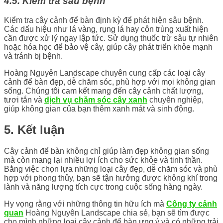
4.5. Kiểm tra sâu bệnh
Kiểm tra cây cảnh để bàn định kỳ để phát hiện sâu bệnh.
Các dấu hiệu như lá vàng, rụng lá hay côn trùng xuất hiện
cần được xử lý ngay lập tức. Sử dụng thuốc trừ sâu tự nhiên
hoặc hóa học để bảo vệ cây, giúp cây phát triển khỏe mạnh
và tránh bị bệnh.
Hoàng Nguyên Landscape chuyên cung cấp các loại cây
cảnh để bàn đẹp, dễ chăm sóc, phù hợp với mọi không gian
sống. Chúng tôi cam kết mang đến cây cảnh chất lượng,
tươi tắn và
dịch vụ chăm sóc cây xanh
chuyên nghiệp,
giúp không gian của bạn thêm xanh mát và sinh động.
5. Kết luận
Cây cảnh để bàn không chỉ giúp làm đẹp không gian sống
mà còn mang lại nhiều lợi ích cho sức khỏe và tinh thần.
Bằng việc chọn lựa những loại cây đẹp, dễ chăm sóc và phù
hợp với phong thủy, bạn sẽ tận hưởng được không khí trong
lành và năng lượng tích cực trong cuộc sống hàng ngày.
Hy vọng rằng với những thông tin hữu ích mà
Công ty cảnh
quan
Hoàng Nguyên Landscape chia sẻ, bạn sẽ tìm được
cho mình những loại cây cảnh để bàn ưng ý và có những trải