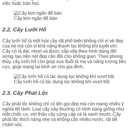
việc hoặc bàn học.
Cây kim ngân để bàn
2.2. Cây Lưỡi Hổ
Cây lưỡi hổ là một loài cây rất phổ biến không chỉ vì vẻ đẹp
của nó mà còn vì khả năng thanh lọc không khí tuyệt vời.
Cây có lá dài, nhọn và được sắp xếp theo hình dáng đối
xứng, tạo nên nét đẹp cân đối cho không gian. Theo phong
thủy, cây lưỡi hổ còn giúp xua đuổi tà ma và năng lượng tiêu
cực, giúp mang lại bình an cho gia đình.
Cây lưỡi hổ có tác dụng lọc không khí vượt trội
2.3. Cây Phát Lộc
Cây phát lộc không chỉ có tên gọi đẹp mà còn mang nhiều ý
nghĩa tốt lành. Loại cây này thường có hình dạng giống như
một chiếc cọ, với thân cây cứng cáp và lá xanh mướt. Cây
phát lộc thích nắng nhẹ và không cần nhiều nước, rất dễ
chăm sóc.