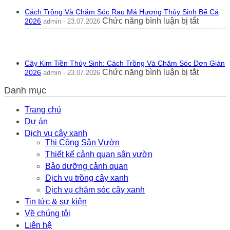
Nhì
Ra
Ph
Cách Trồng Và Chăm Sóc Rau Má Hương Thủy Sinh Bể Cá
Hoa
Th
ở
Chức năng bình luận bị tắt
2026
admin - 23.07.2026
Tốt
20
Cách
Hay
Trồng
Xấu?
Và
Ý
Chăm
Nghĩa
Cây Kim Tiền Thủy Sinh: Cách Trồng Và Chăm Sóc Đơn Giản
Sóc
Phong
ở
Chức năng bình luận bị tắt
2026
admin - 23.07.2026
Rau
Thủy
Cây
Má
Thực
Danh mục
Kim
Hương
Tế
Tiền
Thủy
2026
Thủy
Trang chủ
Sinh
Sinh:
Dự án
Bể
Cách
Cá
Dịch vụ cây xanh
Trồng
2026
Thi Công Sân Vườn
Và
Thiết kế cảnh quan sân vườn
Chăm
Sóc
Bảo dưỡng cảnh quan
Đơn
Dịch vụ trồng cây xanh
Giản
Dịch vụ chăm sóc cây xanh
2026
Tin tức & sự kiện
Về chúng tôi
Liên hệ