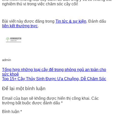
nghiệm thú vị trong việc chăm sóc cây cối!
Bài viết này được đăng trong
Tin tức & sự kiện
. Đánh dấu
liên kết thường trực
.
admin
Tổng hợp những loại cây để trong phòng ngủ an toàn cho
sức khoẻ
Top 15+ Cây Thủy Sinh Được Ưa Chuộng, Dễ Chăm Sóc
Để lại một bình luận
Email của bạn sẽ không được hiển thị công khai.
Các
trường bắt buộc được đánh dấu
*
Bình luận
*