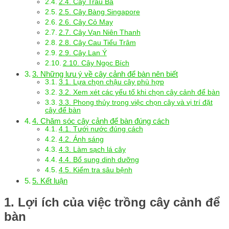
2.4. Cây Trầu Bà
2.5. Cây Bàng Singapore
2.6. Cây Cỏ May
2.7. Cây Vạn Niên Thanh
2.8. Cây Cau Tiểu Trâm
2.9. Cây Lan Ý
2.10. Cây Ngọc Bích
3. Những lưu ý về cây cảnh để bàn nên biết
3.1. Lựa chọn chậu cây phù hợp
3.2. Xem xét các yếu tố khi chọn cây cảnh để bàn
3.3. Phong thủy trong việc chọn cây và vị trí đặt
cây để bàn
4. Chăm sóc cây cảnh để bàn đúng cách
4.1. Tưới nước đúng cách
4.2. Ánh sáng
4.3. Làm sạch lá cây
4.4. Bổ sung dinh dưỡng
4.5. Kiểm tra sâu bệnh
5. Kết luận
1. Lợi ích của việc trồng cây cảnh để
bàn