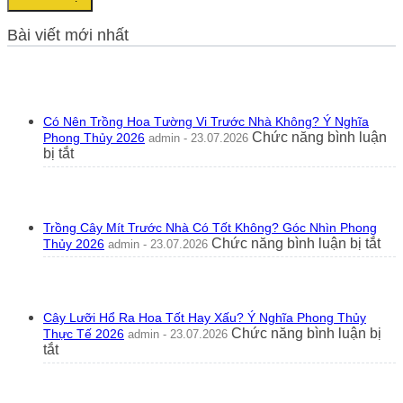
Bài viết mới nhất
Có Nên Trồng Hoa Tường Vi Trước Nhà Không? Ý Nghĩa
Chức năng bình luận
Phong Thủy 2026
admin - 23.07.2026
ở
bị tắt
Có
Nên
Trồng
Hoa
Trồng Cây Mít Trước Nhà Có Tốt Không? Góc Nhìn Phong
Tường
ở
Chức năng bình luận bị tắt
Thủy 2026
admin - 23.07.2026
Vi
Trồ
Trước
Câ
Nhà
Mít
Không?
Tr
Ý
Cây Lưỡi Hổ Ra Hoa Tốt Hay Xấu? Ý Nghĩa Phong Thủy
Nh
Nghĩa
Chức năng bình luận bị
Thực Tế 2026
admin - 23.07.2026
Có
Phong
ở
tắt
Tốt
Thủy
Cây
Kh
2026
Lưỡi
Gó
Hổ