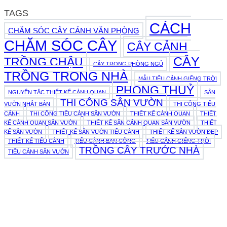
TAGS
CÁCH
CHĂM SÓC CÂY CẢNH VĂN PHÒNG
CHĂM SÓC CÂY
CÂY CẢNH
CÂY
TRỒNG CHẬU
CÂY TRONG PHÒNG NGỦ
TRỒNG TRONG NHÀ
MẪU TIỂU CẢNH GIẾNG TRỜI
PHONG THUỶ
NGUYÊN TẮC THIẾT KẾ CẢNH QUAN
SÂN
THI CÔNG SÂN VƯỜN
VƯỜN NHẬT BẢN
THI CÔNG TIỂU
CẢNH
THI CÔNG TIỂU CẢNH SÂN VƯỜN
THIẾT KẾ CẢNH QUAN
THIẾT
KẾ CẢNH QUAN SÂN VƯỜN
THIẾT KẾ SÂN CẢNH QUAN SÂN VƯỜN
THIẾT
KẾ SÂN VƯỜN
THIẾT KẾ SÂN VƯỜN TIỂU CẢNH
THIẾT KẾ SÂN VƯỜN ĐẸP
THIẾT KẾ TIỂU CẢNH
TIỂU CẢNH BAN CÔNG
TIỂU CẢNH GIẾNG TRỜI
TRỒNG CÂY TRƯỚC NHÀ
TIỂU CẢNH SÂN VƯỜN