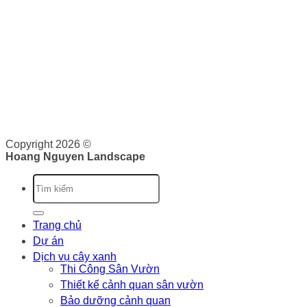
Hoàng Nguyên Landscape
nơi cung cấp cho bạn các dịch
vụ về cảnh quan như: Thiết kế, thi công và bảo dưỡng cảnh
quan. Tại đây, bạn sẽ được cung cấp dịch vụ trọn gói từ lên
ý tưởng, triển khai và bảo trì cảnh quan. Chúng tôi cam kết
sẽ cung cấp cho bạn những giá trị vượt trội.
Giấy phép kinh doanh: 0316526134 do Sở Kế Hoạch và Đầu
Tư Thành phố Hồ Chí Minh cấp ngày 07/10/2020
Copyright 2026 ©
Hoang Nguyen Landscape
Trang chủ
Dự án
Dịch vụ cây xanh
Thi Công Sân Vườn
Thiết kế cảnh quan sân vườn
Bảo dưỡng cảnh quan