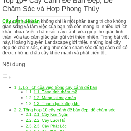
Top 10+ Cây Cảnh Để Bàn Đẹp, Dễ
Chăm Sóc và Hợp Phong Thủy
Cây cảnh để bàn
không chỉ là một phần trang trí cho không
gian sống và làm việc của bạn mà còn mang lại nhiều lợi ích
khác nhau. Việc chăm sóc cây cảnh vừa giúp thư giãn tinh
thần, vừa tạo cảm giác gần gũi với thiên nhiên. Trong bài viết
này, Hoàng Nguyên Landscape giới thiệu những loại cây
đẹp dễ chăm sóc, cũng như cách chăm sóc đúng cách để có
được những chậu cây khỏe mạnh và phát triển tốt.
Nội dung
1. Lợi ích của việc trồng cây cảnh để bàn
1.1. Tăng tính thẩm mỹ
1.2. Mang lại may mắn
1.3. Thanh lọc không khí
2. Tổng hợp 10 cây cảnh để bàn đẹp, dễ chăm sóc
2.1. Cây Kim Ngân
2.2. Cây Lưỡi Hổ
2.3. Cây Phát Lộc