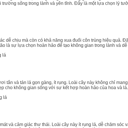
môi trường sống trong lành và yên tĩnh. Đây là một lựa chọn lý
 dễ chịu mà còn có khả năng xua đuổi côn trùng hiệu quả. Đặc 
ão là sự lựa chọn hoàn hảo để tạo không gian trong lành và dễ 
i tắn và tán lá gọn gàng, ít rụng. Loài cây này không chỉ man
ẹp cho không gian sống với sự kết hợp hoàn hảo của hoa và lá.
 mát và cảm giác thư thái. Loài cây này ít rụng lá, dễ chăm sóc