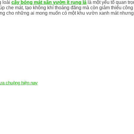
g loài
cây bóng mát sân vườn ít rụng lá
là một yếu tố quan tr
úp che mát, tạo không khí thoáng đãng mà còn giảm thiểu công
ởng cho những ai mong muốn có một khu vườn xanh mát nhưng k
 ưa chuộng hiện nay