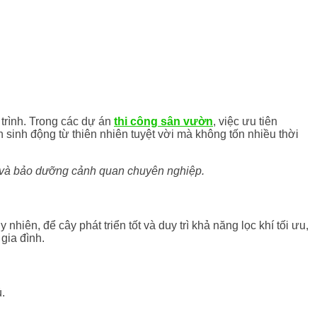
 trình. Trong các dự án
thi công sân vườn
, việc ưu tiên
h sinh động từ thiên nhiên tuyệt vời mà không tốn nhiều thời
 và bảo dưỡng cảnh quan chuyên nghiệp.
hiên, để cây phát triển tốt và duy trì khả năng lọc khí tối ưu,
gia đình.
.