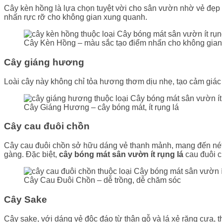
Cây kèn hồng là lựa chọn tuyệt vời cho sân vườn nhờ vẻ đẹp c
nhấn rực rỡ cho không gian xung quanh.
Cây Kèn Hồng – màu sắc tạo điểm nhấn cho không gian
Cây giáng hương
Loài cây này không chỉ tỏa hương thơm dịu nhẹ, tạo cảm giác
Cây Giáng Hương – cây bóng mát, ít rụng lá
Cây cau đuôi chồn
Cây cau đuôi chồn sở hữu dáng vẻ thanh mảnh, mang đến nét
gàng. Đặc biệt,
cây bóng mát sân vườn ít rụng lá
cau đuôi c
Cây Cau Đuôi Chồn – dễ trồng, dễ chăm sóc
Cây Sake
Cây sake, với dáng vẻ độc đáo từ thân gỗ và lá xẻ răng cưa, 