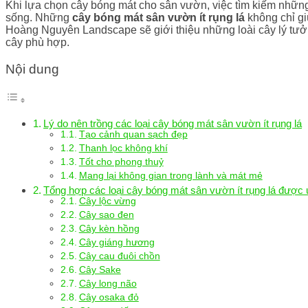
Khi lựa chọn cây bóng mát cho sân vườn, việc tìm kiếm nhữn
sống. Những
cây bóng mát sân vườn ít rụng lá
không chỉ gi
Hoàng Nguyên Landscape sẽ giới thiệu những loài cây lý tư
cây phù hợp.
Nội dung
Lý do nên trồng các loại cây bóng mát sân vườn ít rụng lá
Tạo cảnh quan sạch đẹp
Thanh lọc không khí
Tốt cho phong thuỷ
Mang lại không gian trong lành và mát mẻ
Tổng hợp các loại cây bóng mát sân vườn ít rụng lá được
Cây lộc vừng
Cây sao đen
Cây kèn hồng
Cây giáng hương
Cây cau đuôi chồn
Cây Sake
Cây long não
Cây osaka đỏ