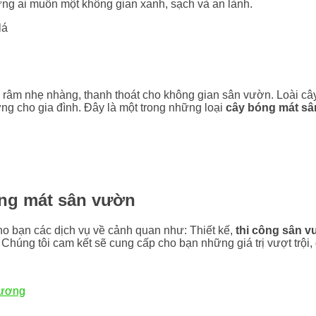
ững ai muốn một không gian xanh, sạch và an lành.
g râm nhẹ nhàng, thanh thoát cho không gian sân vườn. Loài câ
ợng cho gia đình. Đây là một trong những loại
cây bóng mát sân
óng mát sân vườn
o bạn các dịch vụ về cảnh quan như: Thiết kế,
thi công sân 
an. Chúng tôi cam kết sẽ cung cấp cho bạn những giá trị vượt tr
Dương