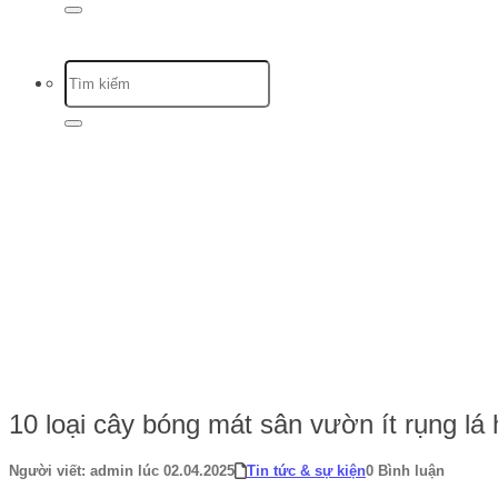
Trang chủ
-
Tin tức & sự kiện
-
10 loại cây bóng mát sân vườn ít rụng l
10 loại cây bóng mát sân vườn ít rụng lá
Người viết: admin lúc 02.04.2025
Tin tức & sự kiện
0 Bình luận