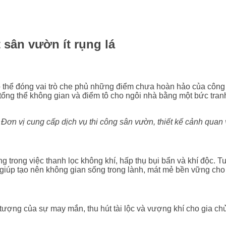
 sân vườn ít rụng lá
có thể đóng vai trò che phủ những điểm chưa hoàn hảo của công
o tổng thể không gian và điểm tô cho ngôi nhà bằng một bức tran
n vị cung cấp dịch vụ thi công sân vườn, thiết kế cảnh quan
trong việc thanh lọc không khí, hấp thụ bụi bẩn và khí độc. Tuy n
, giúp tạo nên không gian sống trong lành, mát mẻ bền vững cho 
tượng của sự may mắn, thu hút tài lộc và vượng khí cho gia chủ