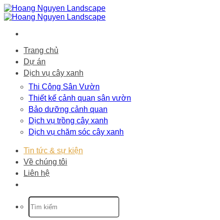
Bỏ
qua
nội
dung
Trang chủ
Dự án
Dịch vụ cây xanh
Thi Công Sân Vườn
Thiết kế cảnh quan sân vườn
Bảo dưỡng cảnh quan
Dịch vụ trồng cây xanh
Dịch vụ chăm sóc cây xanh
Tin tức & sự kiện
Về chúng tôi
Liên hệ