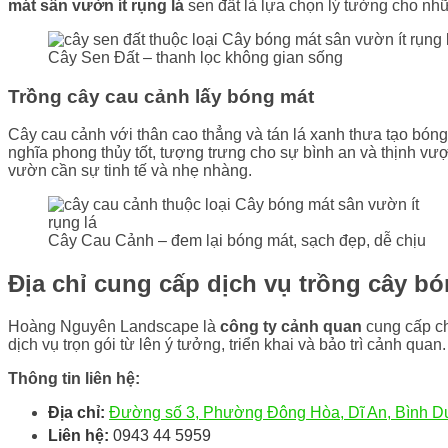
mát sân vườn ít rụng lá
sen đất là lựa chọn lý tưởng cho nh
Cây Sen Đất – thanh lọc không gian sống
Trồng cây cau cảnh lấy bóng mát
Cây cau cảnh với thân cao thẳng và tán lá xanh thưa tạo bón
nghĩa phong thủy tốt, tượng trưng cho sự bình an và thịnh vư
vườn cần sự tinh tế và nhẹ nhàng.
Cây Cau Cảnh – đem lại bóng mát, sạch đẹp, dễ chịu
Địa chỉ cung cấp dịch vụ trồng cây b
Hoàng Nguyên Landscape là
công ty cảnh quan
cung cấp ch
dịch vụ trọn gói từ lên ý tưởng, triển khai và bảo trì cảnh qu
Thông tin liên hệ:
Địa chỉ:
Đường số 3, Phường Đông Hòa, Dĩ An, Bình 
Liên hệ:
0943 44 5959