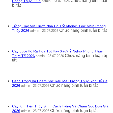
Chức năng bình luận
Phong Thủy 2026
admin - 23.07.2026
ở
bị tắt
Có
Nên
Trồng
Hoa
Trồng Cây Mít Trước Nhà Có Tốt Không? Góc Nhìn Phong
Tường
ở
Chức năng bình luận bị tắt
Thủy 2026
admin - 23.07.2026
Vi
Trồ
Trước
Câ
Nhà
Mít
Không?
Tr
Ý
Cây Lưỡi Hổ Ra Hoa Tốt Hay Xấu? Ý Nghĩa Phong Thủy
Nh
Nghĩa
Chức năng bình luận bị
Thực Tế 2026
admin - 23.07.2026
Có
Phong
ở
tắt
Tốt
Thủy
Cây
Kh
2026
Lưỡi
Gó
Hổ
Nhì
Ra
Ph
Cách Trồng Và Chăm Sóc Rau Má Hương Thủy Sinh Bể Cá
Hoa
Th
ở
Chức năng bình luận bị tắt
2026
admin - 23.07.2026
Tốt
20
Cách
Hay
Trồng
Xấu?
Và
Ý
Chăm
Nghĩa
Cây Kim Tiền Thủy Sinh: Cách Trồng Và Chăm Sóc Đơn Giản
Sóc
Phong
ở
Chức năng bình luận bị tắt
2026
admin - 23.07.2026
Rau