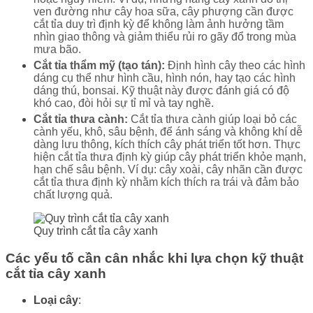
ven đường như cây hoa sữa, cây phượng cần được
cắt tỉa duy trì định kỳ để không làm ảnh hưởng tầm
nhìn giao thông và giảm thiểu rủi ro gãy đổ trong mùa
mưa bão.
Cắt tỉa thẩm mỹ (tạo tán):
Định hình cây theo các hình
dáng cụ thể như hình cầu, hình nón, hay tạo các hình
dáng thú, bonsai. Kỹ thuật này được đánh giá
có độ
khó cao
, đòi hỏi sự tỉ mỉ và tay nghề.
Cắt tỉa thưa cành:
Cắt tỉa thưa cành giúp loại bỏ các
cành yếu, khô, sâu bệnh, để ánh sáng và không khí dễ
dàng lưu thông, kích thích cây phát triển tốt hơn. Thực
hiện cắt tỉa thưa định kỳ giúp cây phát triển khỏe mạnh,
hạn chế sâu bệnh. Ví dụ: cây xoài, cây nhãn cần được
cắt tỉa thưa định kỳ nhằm kích thích ra trái và đảm bảo
chất lượng quả.
Quy trình cắt tỉa cây xanh
Các yếu tố cần cân nhắc khi lựa chọn kỹ thuật
cắt tỉa cây xanh
Loại cây
: