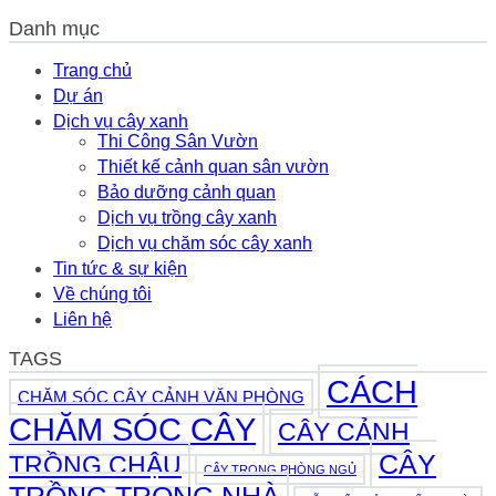
Thủy
Cây
Má
Thực
Danh mục
Kim
Hương
Tế
Tiền
Thủy
2026
Thủy
Trang chủ
Sinh
Sinh:
Dự án
Bể
Cách
Cá
Dịch vụ cây xanh
Trồng
2026
Thi Công Sân Vườn
Và
Thiết kế cảnh quan sân vườn
Chăm
Sóc
Bảo dưỡng cảnh quan
Đơn
Dịch vụ trồng cây xanh
Giản
Dịch vụ chăm sóc cây xanh
2026
Tin tức & sự kiện
Về chúng tôi
Liên hệ
TAGS
CÁCH
CHĂM SÓC CÂY CẢNH VĂN PHÒNG
CHĂM SÓC CÂY
CÂY CẢNH
CÂY
TRỒNG CHẬU
CÂY TRONG PHÒNG NGỦ