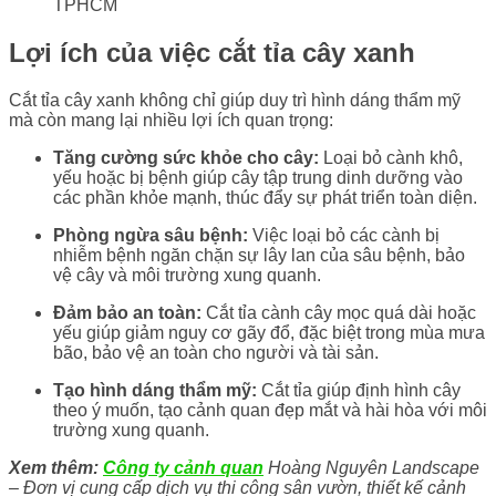
TPHCM
Lợi ích của việc cắt tỉa cây xanh
Cắt tỉa cây xanh không chỉ giúp duy trì hình dáng thẩm mỹ
mà còn mang lại nhiều lợi ích quan trọng:
Tăng cường sức khỏe cho cây:
Loại bỏ cành khô,
yếu hoặc bị bệnh giúp cây tập trung dinh dưỡng vào
các phần khỏe mạnh, thúc đẩy sự phát triển toàn diện.
​
Phòng ngừa sâu bệnh:
Việc loại bỏ các cành bị
nhiễm bệnh ngăn chặn sự lây lan của sâu bệnh, bảo
vệ cây và môi trường xung quanh.
​
Đảm bảo an toàn:
Cắt tỉa cành cây mọc quá dài hoặc
yếu giúp giảm nguy cơ gãy đổ, đặc biệt trong mùa mưa
bão, bảo vệ an toàn cho người và tài sản.
Tạo hình dáng thẩm mỹ:
Cắt tỉa giúp định hình cây
theo ý muốn, tạo cảnh quan đẹp mắt và hài hòa với môi
trường xung quanh.
Xem thêm:
Công ty cảnh quan
Hoàng Nguyên Landscape
– Đơn vị cung cấp dịch vụ thi công sân vườn, thiết kế cảnh