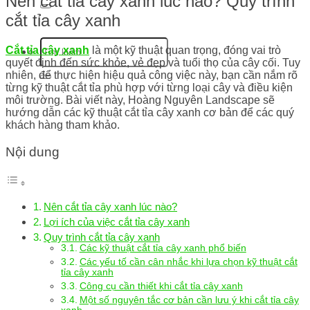
Nên cắt tỉa cây xanh lúc nào? Quy trình
cắt tỉa cây xanh
Cắt tỉa cây xanh
là một kỹ thuật quan trọng, đóng vai trò
quyết định đến sức khỏe, vẻ đẹp và tuổi thọ của cây cối. Tuy
nhiên, để thực hiện hiệu quả công việc này, bạn cần nắm rõ
từng kỹ thuật cắt tỉa phù hợp với từng loại cây và điều kiện
môi trường. Bài viết này, Hoàng Nguyên Landscape sẽ
hướng dẫn các kỹ thuật cắt tỉa cây xanh cơ bản để các quý
khách hàng tham khảo.
Nội dung
Nên cắt tỉa cây xanh lúc nào?
Lợi ích của việc cắt tỉa cây xanh
Quy trình cắt tỉa cây xanh
Các kỹ thuật cắt tỉa cây xanh phổ biến
Các yếu tố cần cân nhắc khi lựa chọn kỹ thuật cắt
tỉa cây xanh
Công cụ cần thiết khi cắt tỉa cây xanh
Một số nguyên tắc cơ bản cần lưu ý khi cắt tỉa cây