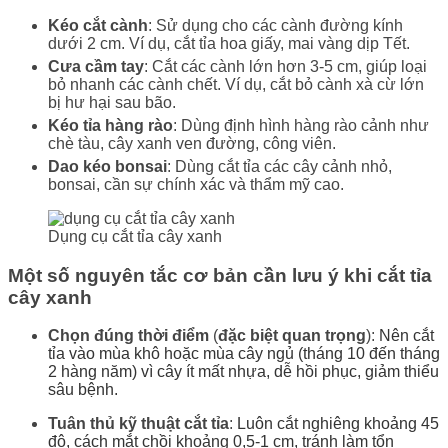
Kéo cắt cành
: Sử dụng cho các cành đường kính
dưới 2 cm. Ví dụ, cắt tỉa hoa giấy, mai vàng dịp Tết.
Cưa cầm tay
: Cắt các cành lớn hơn 3-5 cm, giúp loại
bỏ nhanh các cành chết. Ví dụ, cắt bỏ cành xà cừ lớn
bị hư hại sau bão.
Kéo tỉa hàng rào
: Dùng định hình hàng rào cảnh như
chè tàu, cây xanh ven đường, công viên.
Dao kéo bonsai
: Dùng cắt tỉa các cây cảnh nhỏ,
bonsai, cần sự chính xác và thẩm mỹ cao.
Dụng cụ cắt tỉa cây xanh
Một số nguyên tắc cơ bản cần lưu ý khi cắt tỉa
cây xanh
Chọn đúng thời điểm
(
đặc biệt quan trọng
):
Nên cắt
tỉa vào mùa khô hoặc mùa cây ngủ (tháng 10 đến tháng
2 hàng năm) vì cây ít mất nhựa, dễ hồi phục, giảm thiểu
sâu bệnh.
Tuân thủ kỹ thuật cắt tỉa
:
Luôn cắt nghiêng khoảng 45
độ, cách mắt chồi khoảng 0,5-1 cm, tránh làm tổn