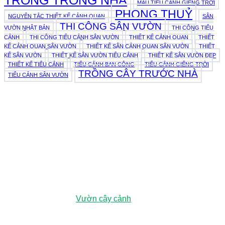
TRỒNG TRONG NHÀ
MẪU TIỂU CẢNH GIẾNG TRỜI
PHONG THUỶ
NGUYÊN TẮC THIẾT KẾ CẢNH QUAN
SÂN
THI CÔNG SÂN VƯỜN
VƯỜN NHẬT BẢN
THI CÔNG TIỂU
CẢNH
THI CÔNG TIỂU CẢNH SÂN VƯỜN
THIẾT KẾ CẢNH QUAN
THIẾT
KẾ CẢNH QUAN SÂN VƯỜN
THIẾT KẾ SÂN CẢNH QUAN SÂN VƯỜN
THIẾT
KẾ SÂN VƯỜN
THIẾT KẾ SÂN VƯỜN TIỂU CẢNH
THIẾT KẾ SÂN VƯỜN ĐẸP
THIẾT KẾ TIỂU CẢNH
TIỂU CẢNH BAN CÔNG
TIỂU CẢNH GIẾNG TRỜI
TRỒNG CÂY TRƯỚC NHÀ
TIỂU CẢNH SÂN VƯỜN
979E Kha Vạn Cân, Phường Linh Xuân, Thành phố Hồ Chí
Minh, Việt Nam
Vườn ươm:
Đường số 3, Phường Đông Hòa, Dĩ An, Bình
Dương (Chỉ đường
Vườn cây cảnh
)
0943 44 5959