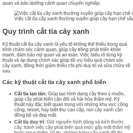
quan và bảo dưỡng cảnh quan chuyên nghiệp.
Việc cắt tỉa cây xanh thường xuyên giúp cây hạn chế s
Quy trình cắt tỉa cây xanh
Kỹ thuật cắt tỉa cây xanh là yếu tố không thể thiếu trong quá
trình chăm sóc cảnh quan, giúp cây trồng phát triển khỏe
mạnh, đảm bảo mỹ quan và an toàn. Việc hiểu rõ từng kỹ
thuật và áp dụng chính xác giúp tối ưu hiệu quả chăm sóc
cây xanh, đồng thời giảm thiểu chi phí duy trì và sửa chữa về
sau.
Các kỹ thuật cắt tỉa cây xanh phổ biến
Cắt tỉa tạo tán:
Giúp tạo hình dạng cây theo ý muốn,
giúp cây phát triển cân đối và hài hòa thẩm mỹ. Kỹ
thuật này đặc biệt quan trọng với những khu vực công
cộng, resort, hay biệt thự cao cấp, nơi cây xanh cần
đồng bộ và đẹp mắt.
Cắt tỉa duy trì:
G
iữ nguyên hình dáng và kích thước
cây, tránh việc cây phát triển quá mức gây mất thẩm mỹ
hoặc nguy hiểm. Ví dụ, những hàng cây xanh đô thị