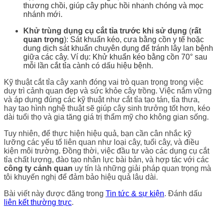
thương chồi, giúp cây phục hồi nhanh chóng và mọc
nhánh mới.
Khử trùng dụng cụ cắt tỉa trước khi sử dụng
(
rất
quan trọng
):
Sát khuẩn kéo, cưa bằng cồn y tế hoặc
dung dịch sát khuẩn chuyên dụng để tránh lây lan bệnh
giữa các cây. Ví dụ: Khử khuẩn kéo bằng cồn 70° sau
mỗi lần cắt tỉa cành có dấu hiệu bệnh.
Kỹ thuật cắt tỉa cây xanh đóng vai trò quan trọng trong việc
duy trì cảnh quan đẹp và sức khỏe cây trồng. Việc nắm vững
và áp dụng đúng các kỹ thuật như cắt tỉa tạo tán, tỉa thưa,
hay tạo hình nghệ thuật sẽ giúp cây sinh trưởng tốt hơn, kéo
dài tuổi thọ và gia tăng giá trị thẩm mỹ cho không gian sống.
Tuy nhiên, để thực hiện hiệu quả, bạn cần cân nhắc kỹ
lưỡng các yếu tố liên quan như loại cây, tuổi cây, và điều
kiện môi trường. Đồng thời, việc đầu tư vào các dụng cụ cắt
tỉa chất lượng, đào tạo nhân lực bài bản, và hợp tác với các
công ty cảnh quan
uy tín là những giải pháp quan trọng mà
tôi khuyến nghị để đảm bảo hiệu quả lâu dài.
Bài viết này được đăng trong
Tin tức & sự kiện
. Đánh dấu
liên kết thường trực
.