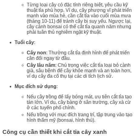
Từng loại cây có đặc tính riêng biệt, yêu cầu kỹ
thuật tỉa phù hợp. Ví dụ, cây phượng vĩ phát triển
mạnh vào mùa hè, cần cắt tỉa vào cuối mùa mưa
(tháng 10-11) để tránh cây bị suy yếu. Ngược lại,
cây cảnh bonsai có thể cắt tỉa quanh năm nhưng
phải tuân thủ nghiêm ngặt kỹ thuật.
Tuổi cây
:
Cây non
: Thường cắt tỉa định hình để phát triển
cân đối ngay từ đầu.
Cây lâu năm
: Chú trọng việc cắt tỉa loại bỏ cành
già, sâu bệnh để cây khỏe mạnh và an toàn hơn,
ví dụ cây đa cổ thụ tại các di tích lịch sử.
Mục đích sử dụng
:
Nếu cây trồng để lấy bóng mát, ưu tiên cắt tỉa tạo
tán lớn. Ví dụ, cây bàng ở sân trường, cây xà cừ
ở các tuyến phố chính.
Nếu trồng với mục đích trang trí, tập trung vào tạo
hình thẩm mỹ (bonsai, hình thú).
Công cụ cần thiết khi cắt tỉa cây xanh