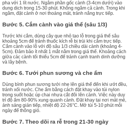
pha với 1 lít nước. Ngâm phần gốc cành (3-4cm dưới) vào
dung dịch trong 15-30 phút. Không ngâm cả cành. Trong khi
ngâm, đặt cành ở nơi thoáng mát, tránh nắng trực tiếp.
Bước 5. Cắm cành vào giá thể (sâu 1/3)
Trước khi cắm, dùng cây que nhỏ tạo lỗ trong giá thể sâu
khoảng 5cm để tránh thuốc kích rễ bị trùi khi cắm trực tiếp.
Cắm cành vào lỗ với độ sâu 1/3 chiều dài cành (khoảng 4-
5cm). Đảm bảo ít nhất 1 mắt nằm trong giá thể. Khoảng cách
giữa các cành tối thiểu 5cm để tránh cạnh tranh dinh dưỡng
và lây bệnh.
Bước 6. Tưới phun sương và che ẩm
Dùng bình phun sương tưới nhẹ lên giá thể đến khi ướt đều,
tránh xối nước. Che ẩm bằng cách đặt khay vào túi nylon
trong suốt hoặc úp chai nhựa cắt đôi lên cành. Việc này duy
trì độ ẩm 80-90% xung quanh cành. Đặt khay tại nơi mát mẻ,
ánh sáng gián tiếp, nhiệt độ 22-26°C. Mở túi 5-10 phút mỗi
ngày để thông gió.
Bước 7. Theo dõi ra rễ trong 21-30 ngày