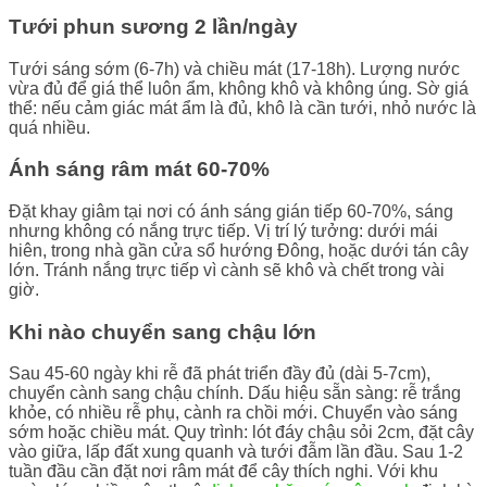
Tưới phun sương 2 lần/ngày
Tưới sáng sớm (6-7h) và chiều mát (17-18h). Lượng nước
vừa đủ để giá thể luôn ẩm, không khô và không úng. Sờ giá
thể: nếu cảm giác mát ẩm là đủ, khô là cần tưới, nhỏ nước là
quá nhiều.
Ánh sáng râm mát 60-70%
Đặt khay giâm tại nơi có ánh sáng gián tiếp 60-70%, sáng
nhưng không có nắng trực tiếp. Vị trí lý tưởng: dưới mái
hiên, trong nhà gần cửa sổ hướng Đông, hoặc dưới tán cây
lớn. Tránh nắng trực tiếp vì cành sẽ khô và chết trong vài
giờ.
Khi nào chuyển sang chậu lớn
Sau 45-60 ngày khi rễ đã phát triển đầy đủ (dài 5-7cm),
chuyển cành sang chậu chính. Dấu hiệu sẵn sàng: rễ trắng
khỏe, có nhiều rễ phụ, cành ra chồi mới. Chuyển vào sáng
sớm hoặc chiều mát. Quy trình: lót đáy chậu sỏi 2cm, đặt cây
vào giữa, lấp đất xung quanh và tưới đẫm lần đầu. Sau 1-2
tuần đầu cần đặt nơi râm mát để cây thích nghi. Với khu