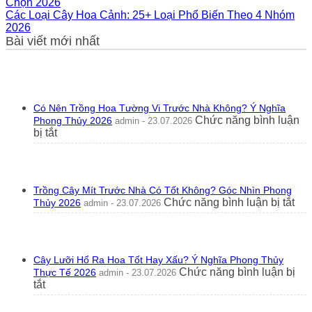
Chọn 2026
Các Loại Cây Hoa Cảnh: 25+ Loại Phổ Biến Theo 4 Nhóm
2026
Bài viết mới nhất
Có Nên Trồng Hoa Tường Vi Trước Nhà Không? Ý Nghĩa
Chức năng bình luận
Phong Thủy 2026
admin - 23.07.2026
ở
bị tắt
Có
Nên
Trồng
Hoa
Trồng Cây Mít Trước Nhà Có Tốt Không? Góc Nhìn Phong
Tường
ở
Chức năng bình luận bị tắt
Thủy 2026
admin - 23.07.2026
Vi
Trồ
Trước
Câ
Nhà
Mít
Không?
Tr
Ý
Cây Lưỡi Hổ Ra Hoa Tốt Hay Xấu? Ý Nghĩa Phong Thủy
Nh
Nghĩa
Chức năng bình luận bị
Thực Tế 2026
admin - 23.07.2026
Có
Phong
ở
tắt
Tốt
Thủy
Cây
Kh
2026
Lưỡi