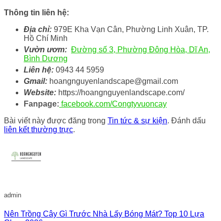
Thông tin liên hệ:
Địa chỉ:
979E Kha Vạn Cân, Phường Linh Xuân, TP.
Hồ Chí Minh
Vườn ươm:
Đường số 3, Phường Đông Hòa, Dĩ An,
Bình Dương
Liên hệ:
0943 44 5959
Gmail:
hoangnguyenlandscape@gmail.com
Website:
https://hoangnguyenlandscape.com/
Fanpage:
facebook.com/Congtyvuoncay
Bài viết này được đăng trong
Tin tức & sự kiện
. Đánh dấu
liên kết thường trực
.
admin
Nên Trồng Cây Gì Trước Nhà Lấy Bóng Mát? Top 10 Lựa