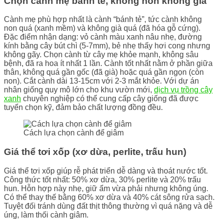
Chọn cành mẹ bánh tẻ, không non không già
Cành mẹ phù hợp nhất là cành “bánh tẻ”, tức cành không
non quá (xanh mềm) và không già quá (đã hóa gỗ cứng).
Đặc điểm nhận dạng: vỏ cành màu xanh nâu nhẹ, đường
kính bằng cây bút chì (5-7mm), bẻ nhẹ thấy hơi cong nhưng
không gãy. Chọn cành từ cây mẹ khỏe mạnh, không sâu
bệnh, đã ra hoa ít nhất 1 lần. Cành tốt nhất nằm ở phần giữa
thân, không quá gần gốc (đã già) hoặc quá gần ngọn (còn
non). Cắt cành dài 13-15cm với 2-3 mắt khỏe. Với dự án
nhân giống quy mô lớn cho khu vườn mới,
dịch vụ trồng cây
xanh
chuyên nghiệp có thể cung cấp cây giống đã được
tuyển chọn kỹ, đảm bảo chất lượng đồng đều.
Cách lựa chọn cành để giâm
Giá thể tơi xốp (xơ dừa, perlite, trấu hun)
Giá thể tơi xốp giúp rễ phát triển dễ dàng và thoát nước tốt.
Công thức tốt nhất: 50% xơ dừa, 30% perlite và 20% trấu
hun. Hỗn hợp này nhẹ, giữ ẩm vừa phải nhưng không úng.
Có thể thay thế bằng 60% xơ dừa và 40% cát sông rửa sạch.
Tuyệt đối tránh dùng đất thịt thông thường vì quá nặng và dễ
úng, làm thối cành giâm.