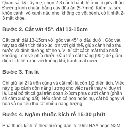
Quan sát kỹ cây mẹ, chọn 2-3 cành bánh tẻ ở vị trí giữa thân.
Đường kính chuẩn bằng cây đũa ăn (5-7mm). Kiểm tra sức
khỏe cành: vỏ xanh nâu nhẹ, không có vết bệnh, có ít nhất 2-
3 mắt khỏe.
Bước 2. Cắt vát 45°, dài 13-15cm
Cắt cành dài 13-15cm với góc vát 45° ở đầu dưới. Góc vát
này tạo diện tích tiếp xúc lớn với giá thể, giúp cành hấp thụ
nước và dinh dưỡng tốt hơn. Vị trí cắt cách mắt thấp nhất
khoảng 1cm về phía dưới. Đầu trên cắt thẳng (90°) để giảm
diện tích tiếp xúc với không khí, tránh mất nước.
Bước 3. Tỉa lá
Chỉ giữ lại 2 lá trên cùng và cắt mỗi lá còn 1/2 diện tích. Việc
này giúp cành dồn năng lượng cho việc ra rễ thay vì duy trì
lá. Loại bỏ tất cả gai trên đoạn 2-3cm phía dưới cành (phần
sẽ cắm xuống đất). Nếu cành có hoa hoặc nụ, cắt bỏ ngay vì
hoa và nụ tiêu thụ rất nhiều năng lượng.
Bước 4. Ngâm thuốc kích rễ 15-30 phút
Pha thuốc kích rễ theo hướng dẫn: 5-10ml NAA hoặc N3M