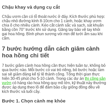
Chậu khay và dụng cụ cắt
Chậu ươm cần có lỗ thoát nước ở đáy. Kích thước phù hợp:
chậu nhỏ đường kính 8-10cm cho 1 cành, hoặc khay ươm
chia ô cho nhiều cành. Kéo cắt cành sắc và sạch, sát khuẩn
bằng cồn 70° trước khi sử dụng. Găng tay bảo vệ tay khỏi
gai hoa hồng. Bình phun sương vòi mịn để tưới ẩm sau khi
cắm.
7 bước hướng dẫn cách giâm cành
hoa hồng chi tiết
7 bước giâm cành hoa hồng cần thực hiện tuần tự, không bỏ
qua bước nào. Mỗi bước có vai trò riêng, bỏ bước hoặc làm
sai sẽ giảm đáng kể tỷ lệ thành công. Tổng thời gian thực
hiện 30-45 phút cho 5-10 cành. Trong các dự án
thi công sân
vườn
có hàng rào hoa hồng quy mô lớn, kỹ thuật này thường
được áp dụng theo lô để đảm bảo cây giống đồng đều về
kích thước và tuổi cây.
Bước 1. Chọn cành mẹ khỏe