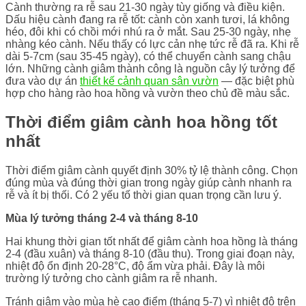
Cành thường ra rễ sau 21-30 ngày tùy giống và điều kiện.
Dấu hiệu cành đang ra rễ tốt: cành còn xanh tươi, lá không
héo, đôi khi có chồi mới nhú ra ở mắt. Sau 25-30 ngày, nhẹ
nhàng kéo cành. Nếu thấy có lực cản nhẹ tức rễ đã ra. Khi rễ
dài 5-7cm (sau 35-45 ngày), có thể chuyển cành sang chậu
lớn. Những cành giâm thành công là nguồn cây lý tưởng để
đưa vào dự án
thiết kế cảnh quan sân vườn
— đặc biệt phù
hợp cho hàng rào hoa hồng và vườn theo chủ đề màu sắc.
Thời điểm giâm cành hoa hồng tốt
nhất
Thời điểm giâm cành quyết định 30% tỷ lệ thành công. Chọn
đúng mùa và đúng thời gian trong ngày giúp cành nhanh ra
rễ và ít bị thối. Có 2 yếu tố thời gian quan trọng cần lưu ý.
Mùa lý tưởng tháng 2-4 và tháng 8-10
Hai khung thời gian tốt nhất để giâm cành hoa hồng là tháng
2-4 (đầu xuân) và tháng 8-10 (đầu thu). Trong giai đoạn này,
nhiệt độ ổn định 20-28°C, độ ẩm vừa phải. Đây là môi
trường lý tưởng cho cành giâm ra rễ nhanh.
Tránh giâm vào mùa hè cao điểm (tháng 5-7) vì nhiệt độ trên