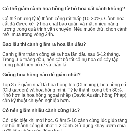
Có thể giâm cành hoa hồng từ bó hoa cắt cành không?
Có thể nhưng tỷ lệ thành công rất thấp (10-20%). Cành hoa
cắt đã được xử lý hóa chất bảo quản và mất nhiều năng
lượng trong quá trình vận chuyển. Nếu muốn thử, chọn cành
mới mua trong vòng 24h.
Bao lâu thì cành giâm ra hoa lần đầu?
Cành giâm thành công sẽ ra hoa lần đầu sau 6-12 tháng.
Trong 3-6 tháng đầu, nên cắt bỏ tất cả nụ hoa để cây tập
trung phát triển bộ rễ và thân lá.
Giống hoa hồng nào dễ giâm nhất?
Top 3 dễ giâm nhất là hoa hồng leo (Climbing), hoa hồng cổ
(Old garden) và hoa hồng mini. Tỷ lệ thành công trên 80%.
Khó hơn là hoa hồng ngoại nhập (David Austin, hồng Pháp),
cần kỹ thuật chuyên nghiệp hơn.
Có nên giâm nhiều cành cùng lúc?
Có, đặc biệt khi mới học. Giâm 5-10 cành cùng lúc giúp tăng
cơ hội thành công ít nhất 1-2 cành. Sử dụng khay ươm chia
ô để tiện chăm sóc đồng loạt.