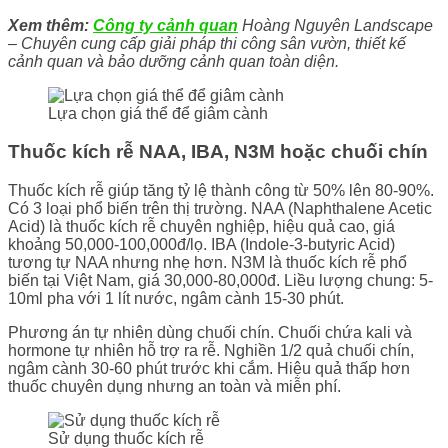
Xem thêm:
Công ty cảnh quan
Hoàng Nguyên Landscape
– Chuyên cung cấp giải pháp thi công sân vườn, thiết kế
cảnh quan và bảo dưỡng cảnh quan toàn diện.
Lựa chọn giá thể để giâm cành
Thuốc kích rễ NAA, IBA, N3M hoặc chuối chín
Thuốc kích rễ giúp tăng tỷ lệ thành công từ 50% lên 80-90%.
Có 3 loại phổ biến trên thị trường. NAA (Naphthalene Acetic
Acid) là thuốc kích rễ chuyên nghiệp, hiệu quả cao, giá
khoảng 50,000-100,000đ/lọ. IBA (Indole-3-butyric Acid)
tương tự NAA nhưng nhẹ hơn. N3M là thuốc kích rễ phổ
biến tại Việt Nam, giá 30,000-80,000đ. Liều lượng chung: 5-
10ml pha với 1 lít nước, ngâm cành 15-30 phút.
Phương án tự nhiên dùng chuối chín. Chuối chứa kali và
hormone tự nhiên hỗ trợ ra rễ. Nghiền 1/2 quả chuối chín,
ngâm cành 30-60 phút trước khi cắm. Hiệu quả thấp hơn
thuốc chuyên dụng nhưng an toàn và miễn phí.
Sử dụng thuốc kích rễ