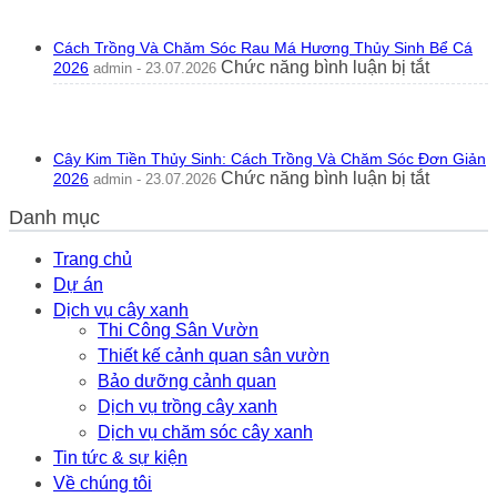
Gó
Hổ
Nhì
Ra
Ph
Cách Trồng Và Chăm Sóc Rau Má Hương Thủy Sinh Bể Cá
Hoa
Th
ở
Chức năng bình luận bị tắt
2026
admin - 23.07.2026
Tốt
20
Cách
Hay
Trồng
Xấu?
Và
Ý
Chăm
Nghĩa
Cây Kim Tiền Thủy Sinh: Cách Trồng Và Chăm Sóc Đơn Giản
Sóc
Phong
ở
Chức năng bình luận bị tắt
2026
admin - 23.07.2026
Rau
Thủy
Cây
Má
Thực
Danh mục
Kim
Hương
Tế
Tiền
Thủy
2026
Thủy
Trang chủ
Sinh
Sinh:
Dự án
Bể
Cách
Cá
Dịch vụ cây xanh
Trồng
2026
Thi Công Sân Vườn
Và
Thiết kế cảnh quan sân vườn
Chăm
Sóc
Bảo dưỡng cảnh quan
Đơn
Dịch vụ trồng cây xanh
Giản
Dịch vụ chăm sóc cây xanh
2026
Tin tức & sự kiện
Về chúng tôi