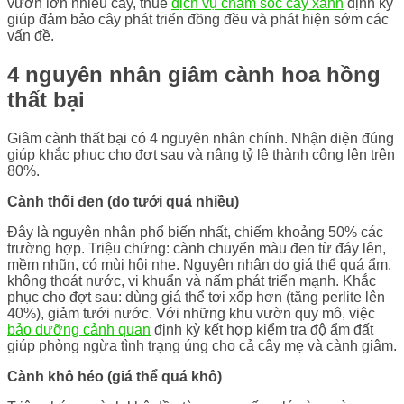
vườn lớn nhiều cây, thuê
dịch vụ chăm sóc cây xanh
định kỳ
giúp đảm bảo cây phát triển đồng đều và phát hiện sớm các
vấn đề.
4 nguyên nhân giâm cành hoa hồng
thất bại
Giâm cành thất bại có 4 nguyên nhân chính. Nhận diện đúng
giúp khắc phục cho đợt sau và nâng tỷ lệ thành công lên trên
80%.
Cành thối đen (do tưới quá nhiều)
Đây là nguyên nhân phổ biến nhất, chiếm khoảng 50% các
trường hợp. Triệu chứng: cành chuyển màu đen từ đáy lên,
mềm nhũn, có mùi hôi nhẹ. Nguyên nhân do giá thể quá ẩm,
không thoát nước, vi khuẩn và nấm phát triển mạnh. Khắc
phục cho đợt sau: dùng giá thể tơi xốp hơn (tăng perlite lên
40%), giảm tưới nước. Với những khu vườn quy mô, việc
bảo dưỡng cảnh quan
định kỳ kết hợp kiểm tra độ ẩm đất
giúp phòng ngừa tình trạng úng cho cả cây mẹ và cành giâm.
Cành khô héo (giá thể quá khô)