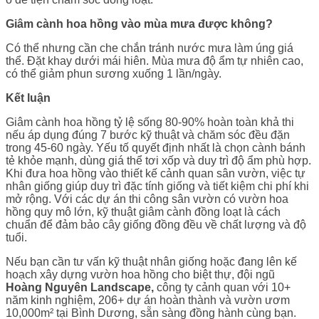
Giâm cành hoa hồng vào mùa mưa được không?
Có thể nhưng cần che chắn tránh nước mưa làm úng giá
thể. Đặt khay dưới mái hiên. Mùa mưa độ ẩm tự nhiên cao,
có thể giảm phun sương xuống 1 lần/ngày.
Kết luận
Giâm cành hoa hồng tỷ lệ sống 80-90% hoàn toàn khả thi
nếu áp dụng đúng 7 bước kỹ thuật và chăm sóc đều đặn
trong 45-60 ngày. Yếu tố quyết định nhất là chọn cành bánh
tẻ khỏe mạnh, dùng giá thể tơi xốp và duy trì độ ẩm phù hợp.
Khi đưa hoa hồng vào thiết kế cảnh quan sân vườn, việc tự
nhân giống giúp duy trì đặc tính giống và tiết kiệm chi phí khi
mở rộng. Với các dự án thi công sân vườn có vườn hoa
hồng quy mô lớn, kỹ thuật giâm cành đồng loạt là cách
chuẩn để đảm bảo cây giống đồng đều về chất lượng và độ
tuổi.
Nếu bạn cần tư vấn kỹ thuật nhân giống hoặc đang lên kế
hoạch xây dựng vườn hoa hồng cho biệt thự, đội ngũ
Hoàng Nguyên Landscape,
công ty cảnh quan với 10+
năm kinh nghiệm, 206+ dự án hoàn thành và vườn ươm
10,000m² tại Bình Dương, sẵn sàng đồng hành cùng bạn.