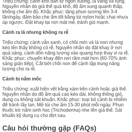
Triệu chứng: cành khô dần từ ngọn xuống, lá vàng và rụng.
Nguyên nhân do giá thể quá khô, độ ẩm xung quanh thấp,
không che ẩm đủ. Khắc phục: tăng phun sương lên 3-4
lần/ngày, đảm bảo che ẩm tốt bằng túi nylon hoặc chai nhựa
úp ngược. Đặt khay tại nơi mát mẻ, tránh gió mạnh.
Cành ra lá nhưng không ra rễ
Triệu chứng: cành vẫn xanh, có chồi mới và lá non nhưng
kéo lên thấy không có rễ. Nguyên nhân do đặt khay ở nơi
quá sáng, cành dồn năng lượng vào quang hợp thay vì ra rễ.
Khắc phục: chuyển khay đến nơi râm mát hơn (60-70% ánh
sáng gián tiếp). Cắt bớt chồi non để cành tập trung năng
lượng cho ra rễ.
Cành bị nấm mốc
Triệu chứng: xuất hiện vệt trắng xám trên cành hoặc giá thể.
Nguyên nhân do độ ẩm quá cao kéo dài, không thông gió,
dụng cụ không sát khuẩn. Khắc phục: loại bỏ cành bị nhiễm
để tránh lây lan. Mở túi che ẩm 15-30 phút mỗi ngày. Phun
thuốc trừ nấm sinh học (Trichoderma) nhẹ lên giá thể. Sát
khuẩn kỹ dụng cụ cho đợt sau.
Câu hỏi thường gặp (FAQs)