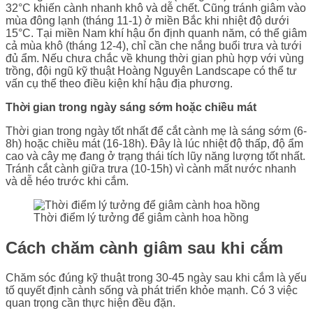
32°C khiến cành nhanh khô và dễ chết. Cũng tránh giâm vào
mùa đông lạnh (tháng 11-1) ở miền Bắc khi nhiệt độ dưới
15°C. Tại miền Nam khí hậu ổn định quanh năm, có thể giâm
cả mùa khô (tháng 12-4), chỉ cần che nắng buổi trưa và tưới
đủ ẩm. Nếu chưa chắc về khung thời gian phù hợp với vùng
trồng, đội ngũ kỹ thuật Hoàng Nguyên Landscape có thể tư
vấn cụ thể theo điều kiện khí hậu địa phương.
Thời gian trong ngày sáng sớm hoặc chiều mát
Thời gian trong ngày tốt nhất để cắt cành mẹ là sáng sớm (6-
8h) hoặc chiều mát (16-18h). Đây là lúc nhiệt độ thấp, độ ẩm
cao và cây mẹ đang ở trạng thái tích lũy năng lượng tốt nhất.
Tránh cắt cành giữa trưa (10-15h) vì cành mất nước nhanh
và dễ héo trước khi cắm.
Thời điểm lý tưởng để giâm cành hoa hồng
Cách chăm cành giâm sau khi cắm
Chăm sóc đúng kỹ thuật trong 30-45 ngày sau khi cắm là yếu
tố quyết định cành sống và phát triển khỏe mạnh. Có 3 việc
quan trọng cần thực hiện đều đặn.