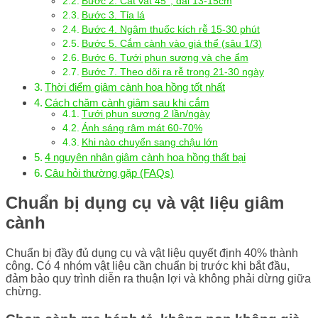
Bước 2. Cắt vát 45°, dài 13-15cm
Bước 3. Tỉa lá
Bước 4. Ngâm thuốc kích rễ 15-30 phút
Bước 5. Cắm cành vào giá thể (sâu 1/3)
Bước 6. Tưới phun sương và che ẩm
Bước 7. Theo dõi ra rễ trong 21-30 ngày
Thời điểm giâm cành hoa hồng tốt nhất
Cách chăm cành giâm sau khi cắm
Tưới phun sương 2 lần/ngày
Ánh sáng râm mát 60-70%
Khi nào chuyển sang chậu lớn
4 nguyên nhân giâm cành hoa hồng thất bại
Câu hỏi thường gặp (FAQs)
Chuẩn bị dụng cụ và vật liệu giâm
cành
Chuẩn bị đầy đủ dụng cụ và vật liệu quyết định 40% thành
công. Có 4 nhóm vật liệu cần chuẩn bị trước khi bắt đầu,
đảm bảo quy trình diễn ra thuận lợi và không phải dừng giữa
chừng.