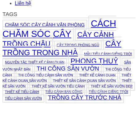
Liên hệ
TAGS
CÁCH
CHĂM SÓC CÂY CẢNH VĂN PHÒNG
CHĂM SÓC CÂY
CÂY CẢNH
CÂY
TRỒNG CHẬU
CÂY TRONG PHÒNG NGỦ
TRỒNG TRONG NHÀ
MẪU TIỂU CẢNH GIẾNG TRỜI
PHONG THUỶ
NGUYÊN TẮC THIẾT KẾ CẢNH QUAN
SÂN
THI CÔNG SÂN VƯỜN
VƯỜN NHẬT BẢN
THI CÔNG TIỂU
CẢNH
THI CÔNG TIỂU CẢNH SÂN VƯỜN
THIẾT KẾ CẢNH QUAN
THIẾT
KẾ CẢNH QUAN SÂN VƯỜN
THIẾT KẾ SÂN CẢNH QUAN SÂN VƯỜN
THIẾT
KẾ SÂN VƯỜN
THIẾT KẾ SÂN VƯỜN TIỂU CẢNH
THIẾT KẾ SÂN VƯỜN ĐẸP
THIẾT KẾ TIỂU CẢNH
TIỂU CẢNH BAN CÔNG
TIỂU CẢNH GIẾNG TRỜI
TRỒNG CÂY TRƯỚC NHÀ
TIỂU CẢNH SÂN VƯỜN