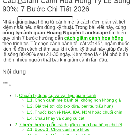
Cách Giâm Cành Hoa Hồng Tỷ Lệ Sống
90%: 7 Bước Chi Tiết 2026
Nhân giống hoa hồng từ cành mẹ là cách đơn giản và tiết
kiệm nhất nếu nắm đúng kỹ thuật. Trong bài viết này, cùng
công ty cảnh quan
Hoàng Nguyên Landscape
tìm hiểu
quy trình 7 bước hướng dẫn
cách giâm cành hoa hồng
theo trình tự. Từ chọn cành bánh tẻ, cắt vát 45°, ngâm thuốc
kích rễ đến cách chăm sau khi cắm, kỹ thuật này giúp đạt tỷ
lệ sống 80-90% sau 21-30 ngày. Kèm theo là 4 lỗi phổ biến
khiến nhiều người thất bại khi giâm cành lần đầu.
Nội dung
Chuẩn bị dụng cụ và vật liệu giâm cành
Chọn cành mẹ bánh tẻ, không non không già
Giá thể tơi xốp (xơ dừa, perlite, trấu hun)
Thuốc kích rễ NAA, IBA, N3M hoặc chuối chín
Chậu khay và dụng cụ cắt
7 bước hướng dẫn cách giâm cành hoa hồng chi tiết
Bước 1. Chọn cành mẹ khỏe