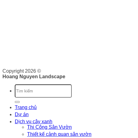
THƯƠNG MẠI
Hoàng Nguyên Landscape
nơi cung cấp cho bạn các dịch
vụ về cảnh quan như: Thiết kế, thi công và bảo dưỡng cảnh
quan. Tại đây, bạn sẽ được cung cấp dịch vụ trọn gói từ lên
ý tưởng, triển khai và bảo trì cảnh quan. Chúng tôi cam kết
sẽ cung cấp cho bạn những giá trị vượt trội.
Giấy phép kinh doanh: 0316526134 do Sở Kế Hoạch và Đầu
Tư Thành phố Hồ Chí Minh cấp ngày 07/10/2020
Copyright 2026 ©
Hoang Nguyen Landscape
Trang chủ
Dự án
Dịch vụ cây xanh
Thi Công Sân Vườn
Thiết kế cảnh quan sân vườn