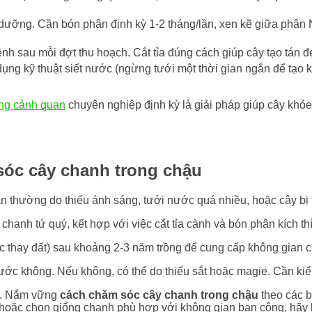
 dưỡng. Cần bón phân định kỳ 1-2 tháng/lần, xen kẽ giữa phân 
h sau mỗi đợt thu hoạch. Cắt tỉa đúng cách giúp cây tạo tán đẹ
 dụng kỹ thuật siết nước (ngừng tưới một thời gian ngắn để tạ
ng cảnh quan
chuyên nghiệp định kỳ là giải pháp giúp cây khỏe
sóc cây chanh trong chậu
thường do thiếu ánh sáng, tưới nước quá nhiều, hoặc cây bị thi
hanh tứ quý, kết hợp với việc cắt tỉa cành và bón phân kích thí
 thay đất) sau khoảng 2-3 năm trồng để cung cấp không gian ch
ớc không. Nếu không, có thể do thiếu sắt hoặc magie. Cần kiểm
ui. Nắm vững
cách chăm sóc cây chanh trong chậu
theo các b
 hoặc chọn giống chanh phù hợp với không gian ban công, hãy 