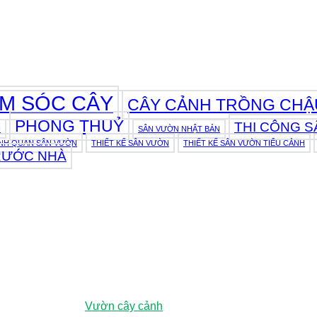
2026
M SÓC CÂY
CÂY CẢNH TRỒNG CHẬ
PHONG THUỶ
THI CÔNG 
N
SÂN VƯỜN NHẬT BẢN
ẢNH QUAN SÂN VƯỜN
THIẾT KẾ SÂN VƯỜN
THIẾT KẾ SÂN VƯỜN TIỂU CẢNH
RƯỚC NHÀ
nh, Việt Nam
ương (Chỉ đường
Vườn cây cảnh
)