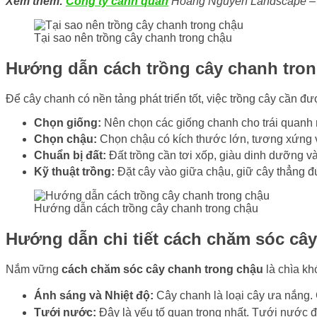
Xem thêm:
Công ty cảnh quan
Hoàng Nguyên Landscape – Đơ
Tại sao nên trồng cây chanh trong chậu
Hướng dẫn cách trồng cây chanh tro
Để cây chanh có nền tảng phát triển tốt, việc trồng cây cần đư
Chọn giống:
Nên chọn các giống chanh cho trái quanh 
Chọn chậu:
Chọn chậu có kích thước lớn, tương xứng vớ
Chuẩn bị đất:
Đất trồng cần tơi xốp, giàu dinh dưỡng và
Kỹ thuật trồng:
Đặt cây vào giữa chậu, giữ cây thẳng đ
Hướng dẫn cách trồng cây chanh trong chậu
Hướng dẫn chi tiết cách chăm sóc câ
Nắm vững
cách chăm sóc cây chanh trong chậu
là chìa khó
Ánh sáng và Nhiệt độ:
Cây chanh là loại cây ưa nắng. 
Tưới nước:
Đây là yếu tố quan trọng nhất. Tưới nước đ