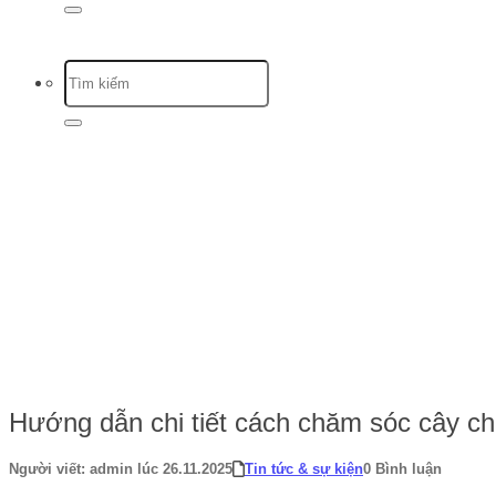
Trang chủ
-
Tin tức & sự kiện
-
Hướng dẫn chi tiết cách chăm sóc cây c
Hướng dẫn chi tiết cách chăm sóc cây c
Người viết: admin lúc 26.11.2025
Tin tức & sự kiện
0 Bình luận