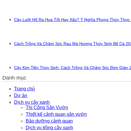
Cây Lưỡi Hổ Ra Hoa Tốt Hay Xấu? Ý Nghĩa Phong Thủy Thực
Cách Trồng Và Chăm Sóc Rau Má Hương Thủy Sinh Bể Cá 20
Cây Kim Tiền Thủy Sinh: Cách Trồng Và Chăm Sóc Đơn Giản 
Danh mục
Trang chủ
Dự án
Dịch vụ cây xanh
Thi Công Sân Vườn
Thiết kế cảnh quan sân vườn
Bảo dưỡng cảnh quan
Dịch vụ trồng cây xanh