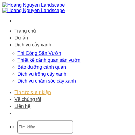
Bỏ
qua
nội
dung
Trang chủ
Dự án
Dịch vụ cây xanh
Thi Công Sân Vườn
Thiết kế cảnh quan sân vườn
Bảo dưỡng cảnh quan
Dịch vụ trồng cây xanh
Dịch vụ chăm sóc cây xanh
Tin tức & sự kiện
Về chúng tôi
Liên hệ