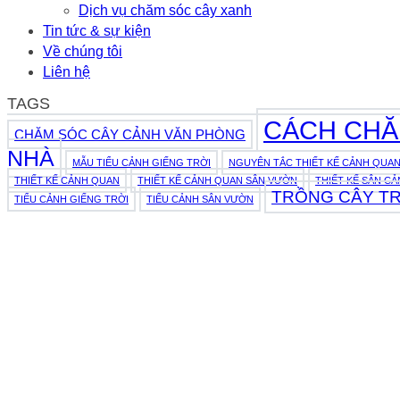
Dịch vụ chăm sóc cây xanh
Tin tức & sự kiện
Về chúng tôi
Liên hệ
TAGS
CÁCH CHĂ
CHĂM SÓC CÂY CẢNH VĂN PHÒNG
NHÀ
MẪU TIỂU CẢNH GIẾNG TRỜI
NGUYÊN TẮC THIẾT KẾ CẢNH QUA
THIẾT KẾ CẢNH QUAN
THIẾT KẾ CẢNH QUAN SÂN VƯỜN
THIẾT KẾ SÂN C
TRỒNG CÂY T
TIỂU CẢNH GIẾNG TRỜI
TIỂU CẢNH SÂN VƯỜN
979E Kha Vạn Cân, Phường Linh Xuân, Thành phố Hồ Chí Mi
Vườn ươm:
Đường số 3, Phường Đông Hòa, Dĩ An, Bình D