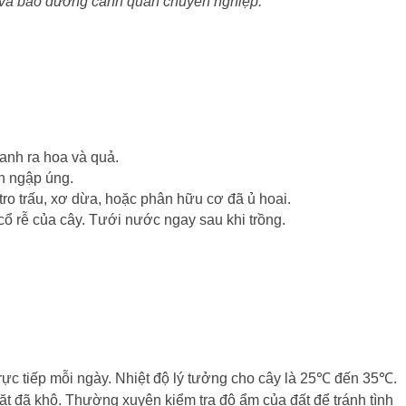
 và bảo dưỡng cảnh quan chuyên nghiệp.
anh ra hoa và quả.
h ngập úng.
tro trấu, xơ dừa, hoặc phân hữu cơ đã ủ hoai.
ổ rễ của cây. Tưới nước ngay sau khi trồng.
rực tiếp mỗi ngày. Nhiệt độ lý tưởng cho cây là 25℃ đến 35℃.
ặt đã khô. Thường xuyên kiểm tra độ ẩm của đất để tránh tình