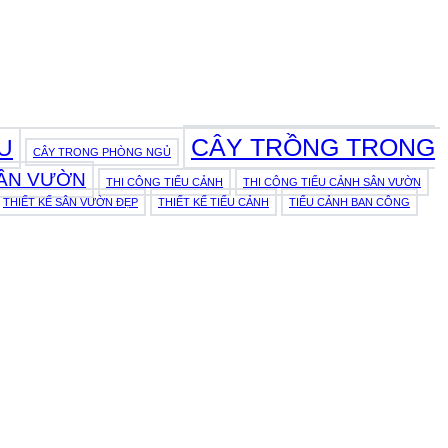
CÂY TRỒNG TRONG
U
CÂY TRONG PHÒNG NGỦ
SÂN VƯỜN
THI CÔNG TIỂU CẢNH
THI CÔNG TIỂU CẢNH SÂN VƯỜN
THIẾT KẾ SÂN VƯỜN ĐẸP
THIẾT KẾ TIỂU CẢNH
TIỂU CẢNH BAN CÔNG