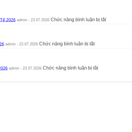
Trồng
Vi
Cây
Trước
Mít
Nhà
Trước
Không?
ở
Chức năng bình luận bị tắt
 Tế 2026
admin - 23.07.2026
Nhà
Ý
Cây
Có
Nghĩa
Lưỡi
Tốt
Phong
Hổ
Không?
Thủy
Ra
Góc
ở
Chức năng bình luận bị tắt
26
admin - 23.07.2026
2026
Hoa
Nhìn
Cách
Tốt
Phong
Trồng
Hay
Thủy
Và
Xấu?
2026
Chăm
Ý
ở
Chức năng bình luận bị tắt
2026
admin - 23.07.2026
Sóc
Nghĩa
Cây
Rau
Phong
Kim
Má
Thủy
Tiền
Hương
Thực
Thủy
Thủy
Tế
Sinh:
Sinh
2026
Cách
Bể
Trồng
Cá
Và
2026
Chăm
Sóc
Đơn
Giản