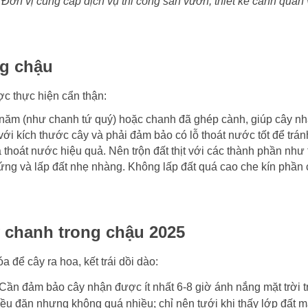
n vị cung cấp dịch vụ thi công sân vườn, thiết kế cảnh quan
ng chậu
ợc thực hiện cẩn thận:
năm (như chanh tứ quý) hoặc chanh đã ghép cành, giúp cây nh
i kích thước cây và phải đảm bảo có lỗ thoát nước tốt để trán
 thoát nước hiệu quả. Nên trộn đất thịt với các thành phần như 
ứng và lấp đất nhẹ nhàng. Không lấp đất quá cao che kín phần c
y chanh trong chậu 2025
a để cây ra hoa, kết trái dồi dào:
Cần đảm bảo cây nhận được ít nhất 6-8 giờ ánh nắng mặt trời t
ều đặn nhưng không quá nhiều; chỉ nên tưới khi thấy lớp đất m