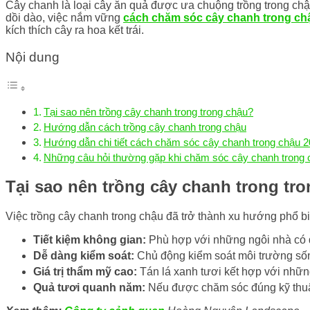
Cây chanh là loại cây ăn quả được ưa chuộng trồng trong chậ
dồi dào, việc nắm vững
cách chăm sóc cây chanh trong ch
kích thích cây ra hoa kết trái.
Nội dung
Tại sao nên trồng cây chanh trong trong chậu?
Hướng dẫn cách trồng cây chanh trong chậu
Hướng dẫn chi tiết cách chăm sóc cây chanh trong chậu 
Những câu hỏi thường gặp khi chăm sóc cây chanh trong 
Tại sao nên trồng cây chanh trong tr
Việc trồng cây chanh trong chậu đã trở thành xu hướng phổ biến
Tiết kiệm không gian:
Phù hợp với những ngôi nhà có d
Dễ dàng kiểm soát:
Chủ động kiểm soát môi trường sống
Giá trị thẩm mỹ cao:
Tán lá xanh tươi kết hợp với nhữn
Quả tươi quanh năm:
Nếu được chăm sóc đúng kỹ thuật