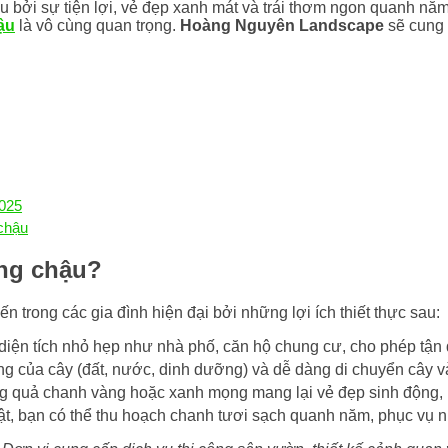
u bởi sự tiện lợi, vẻ đẹp xanh mát và trái thơm ngon quanh nă
ậu
là vô cùng quan trọng.
Hoàng Nguyên Landscape
sẽ cung 
2025
chậu
ong chậu?
 trong các gia đình hiện đại bởi những lợi ích thiết thực sau:
iện tích nhỏ hẹp như nhà phố, căn hộ chung cư, cho phép tận 
 của cây (đất, nước, dinh dưỡng) và dễ dàng di chuyển cây vào 
g quả chanh vàng hoặc xanh mọng mang lại vẻ đẹp sinh động, 
, bạn có thể thu hoạch chanh tươi sạch quanh năm, phục vụ nh