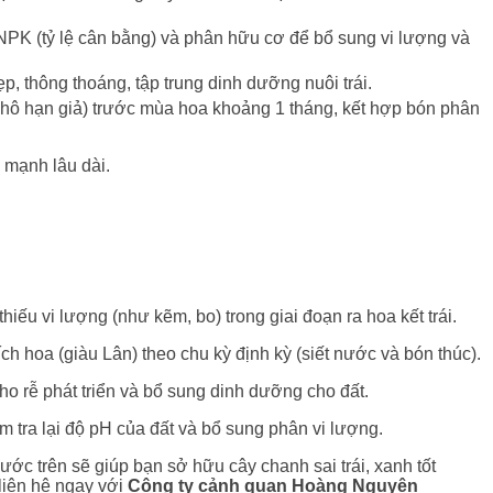
NPK (tỷ lệ cân bằng) và phân hữu cơ để bổ sung vi lượng và
p, thông thoáng, tập trung dinh dưỡng nuôi trái.
o khô hạn giả) trước mùa hoa khoảng 1 tháng, kết hợp bón phân
 mạnh lâu dài.
ếu vi lượng (như kẽm, bo) trong giai đoạn ra hoa kết trái.
ch hoa (giàu Lân) theo chu kỳ định kỳ (siết nước và bón thúc).
o rễ phát triển và bổ sung dinh dưỡng cho đất.
 tra lại độ pH của đất và bổ sung phân vi lượng.
ước trên sẽ giúp bạn sở hữu cây chanh sai trái, xanh tốt
liên hệ ngay với
Công ty cảnh
quan
Hoàng Nguyên