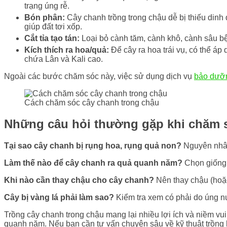
trạng úng rễ.
Bón phân:
Cây chanh trồng trong chậu dễ bị thiếu dinh
giúp đất tơi xốp.
Cắt tỉa tạo tán:
Loại bỏ cành tăm, cành khô, cành sâu bện
Kích thích ra hoa/quả:
Để cây ra hoa trái vụ, có thể áp
chứa Lân và Kali cao.
Ngoài các bước chăm sóc này, việc sử dụng dịch vụ
bảo dưỡ
Cách chăm sóc cây chanh trong chậu
Những câu hỏi thường gặp khi chăm 
Tại sao cây chanh bị rụng hoa, rụng quả non?
Nguyên nhân 
Làm thế nào để cây chanh ra quả quanh năm?
Chọn giống c
Khi nào cần thay chậu cho cây chanh?
Nên thay chậu (hoặc
Cây bị vàng lá phải làm sao?
Kiểm tra xem có phải do úng nư
Trồng cây chanh trong chậu mang lại nhiều lợi ích và niềm v
quanh năm. Nếu bạn cần tư vấn chuyên sâu về kỹ thuật trồng