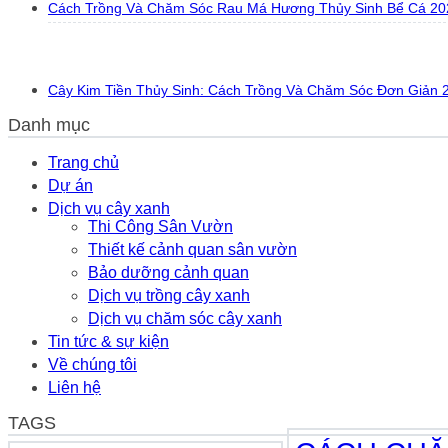
Cách Trồng Và Chăm Sóc Rau Má Hương Thủy Sinh Bể Cá 20
Cây Kim Tiền Thủy Sinh: Cách Trồng Và Chăm Sóc Đơn Giản 
Danh mục
Trang chủ
Dự án
Dịch vụ cây xanh
Thi Công Sân Vườn
Thiết kế cảnh quan sân vườn
Bảo dưỡng cảnh quan
Dịch vụ trồng cây xanh
Dịch vụ chăm sóc cây xanh
Tin tức & sự kiện
Về chúng tôi
Liên hệ
TAGS