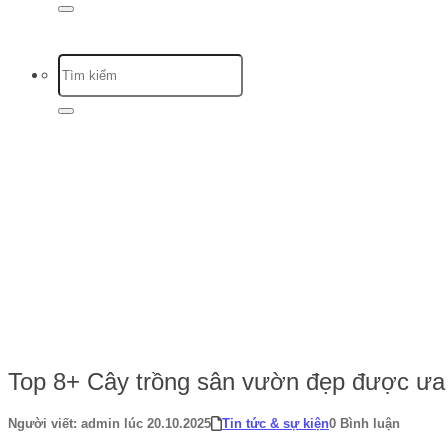
Trang chủ
-
Tin tức & sự kiện
-
Top 8+ Cây trồng sân vườn đẹp được ư
Top 8+ Cây trồng sân vườn đẹp được ư
Người viết: admin lúc 20.10.2025
Tin tức & sự kiện
0 Bình luận