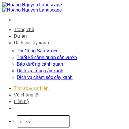
Bỏ
qua
nội
dung
Trang chủ
Dự án
Dịch vụ cây xanh
Thi Công Sân Vườn
Thiết kế cảnh quan sân vườn
Bảo dưỡng cảnh quan
Dịch vụ trồng cây xanh
Dịch vụ chăm sóc cây xanh
Tin tức & sự kiện
Về chúng tôi
Liên hệ