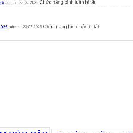
Góc
ở
Chức năng bình luận bị tắt
26
admin - 23.07.2026
2026
Hoa
Nhìn
Cách
Tốt
Phong
Trồng
Hay
Thủy
Và
Xấu?
2026
Chăm
Ý
ở
Chức năng bình luận bị tắt
2026
admin - 23.07.2026
Sóc
Nghĩa
Cây
Rau
Phong
Kim
Má
Thủy
Tiền
Hương
Thực
Thủy
Thủy
Tế
Sinh:
Sinh
2026
Cách
Bể
Trồng
Cá
Và
2026
Chăm
Sóc
Đơn
Giản
2026