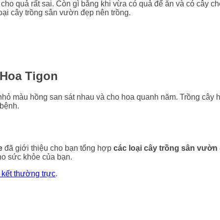
cho quả rất sai. Còn gì bằng khi vừa có quả để ăn và có cây c
oại cây trồng sân vườn đẹp nên trồng.
 Hoa Tigon
 nhỏ màu hồng san sát nhau và cho hoa quanh năm. Trồng cây h
 bệnh.
e
đã giới thiệu cho bạn tổng hợp
các loại cây trồng sân vườn
ho sức khỏe của bạn.
n kết thường trực
.