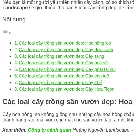
Nếu bạn là một người yêu thiên nhiên cây cảnh, có sở thích t
Landscape
sẽ giới thiệu cho bạn 8 loại cây trồng đẹp, dễ tr
Nội dung
Các loại cây trồng sân vườn đẹp: Hoa hồng leo
Các loại cây trồng sân vườn đẹp: Cây dừa cảnh
Các loại cây trồng sân vườn đẹp: Cây sung
Các loại cây trồng sân vườn đẹp: Cây hoa sứ
Các loại cây trồng sân vườn đẹp: Cây phát tài núi
Các loại cây trồng sân vườn đẹp: Cây vạn tuế
Các loại cây trồng sân vườn đẹp: Cây khế
Các loại cây trồng sân vườn đẹp: Cây Hoa Tigon
Các loại cây trồng sân vườn đẹp: Hoa
Cây hoa hông leo không giống như những cây hoa hồng chậu bì
thành hàng rào, mái vòm che mát cho sân vườn tạo ra một kh
Xem thêm:
Công ty cảnh quan
Hoàng Nguyên Landscape – Đơ