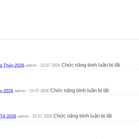
ở
Chức năng bình luận bị tắt
g Thủy 2026
admin - 23.07.2026
Có
Nên
Trồng
Hoa
ở
Chức năng bình luận bị tắt
ủy 2026
admin - 23.07.2026
Tường
Trồng
Vi
Cây
Trước
Mít
Nhà
Trước
Không?
ở
Chức năng bình luận bị tắt
 Tế 2026
admin - 23.07.2026
Nhà
Ý
Cây
Có
Nghĩa
Lưỡi
Tốt
Phong
Hổ
Không?
Thủy
Ra