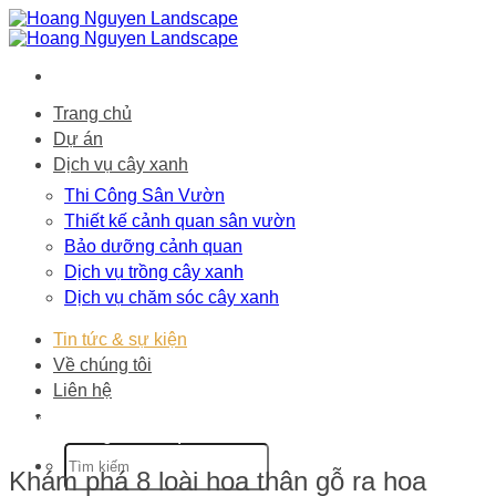
Bỏ
qua
nội
dung
Trang chủ
Dự án
Dịch vụ cây xanh
Thi Công Sân Vườn
Thiết kế cảnh quan sân vườn
Bảo dưỡng cảnh quan
Dịch vụ trồng cây xanh
Dịch vụ chăm sóc cây xanh
Tin tức & sự kiện
Về chúng tôi
Liên hệ
Trang chủ
-
Tin tức & sự kiện
-
Khám phá 8
loài hoa thân gỗ ra hoa quanh năm đẹp
Khám phá 8 loài hoa thân gỗ ra hoa