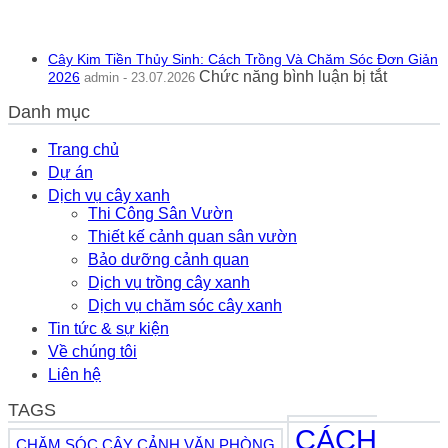
Hay
Trồng
Xấu?
Và
Ý
Chăm
Nghĩa
Cây Kim Tiền Thủy Sinh: Cách Trồng Và Chăm Sóc Đơn Giản
Sóc
Phong
ở
Chức năng bình luận bị tắt
2026
admin - 23.07.2026
Rau
Thủy
Cây
Má
Thực
Danh mục
Kim
Hương
Tế
Tiền
Thủy
2026
Thủy
Trang chủ
Sinh
Sinh:
Dự án
Bể
Cách
Cá
Dịch vụ cây xanh
Trồng
2026
Thi Công Sân Vườn
Và
Thiết kế cảnh quan sân vườn
Chăm
Sóc
Bảo dưỡng cảnh quan
Đơn
Dịch vụ trồng cây xanh
Giản
Dịch vụ chăm sóc cây xanh
2026
Tin tức & sự kiện
Về chúng tôi
Liên hệ
TAGS
CÁCH
CHĂM SÓC CÂY CẢNH VĂN PHÒNG