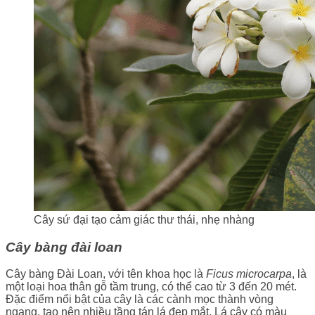
Cây sứ đại tạo cảm giác thư thái, nhẹ nhàng
Cây bàng đài loan
Cây bàng Đài Loan, với tên khoa học là
Ficus microcarpa
, là
một loại hoa thân gỗ tầm trung, có thể cao từ 3 đến 20 mét.
Đặc điểm nổi bật của cây là các cành mọc thành vòng
ngang, tạo nên nhiều tầng tán lá đẹp mắt. Lá cây có màu