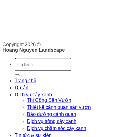
ý tưởng, triển khai và bảo trì cảnh quan. Chúng tôi cam kết
sẽ cung cấp cho bạn những giá trị vượt trội.
Giấy phép kinh doanh: 0316526134 do Sở Kế Hoạch và Đầu
Tư Thành phố Hồ Chí Minh cấp ngày 07/10/2020
Copyright 2026 ©
Hoang Nguyen Landscape
Trang chủ
Dự án
Dịch vụ cây xanh
Thi Công Sân Vườn
Thiết kế cảnh quan sân vườn
Bảo dưỡng cảnh quan
Dịch vụ trồng cây xanh
Dịch vụ chăm sóc cây xanh
Tin tức & sự kiện