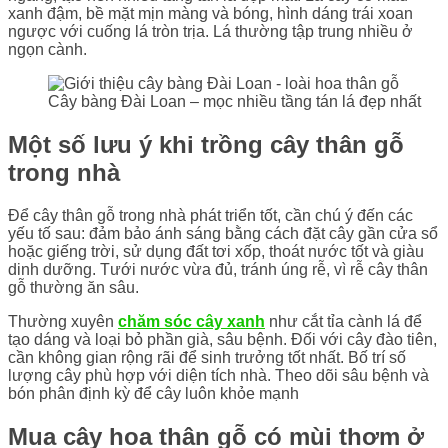
xanh đậm, bề mặt mịn màng và bóng, hình dáng trái xoan
ngược với cuống lá tròn trịa. Lá thường tập trung nhiều ở
ngọn cành.
Cây bàng Đài Loan – mọc nhiều tầng tán lá đẹp nhất
Một số lưu ý khi trồng cây thân gỗ
trong nhà
Để cây thân gỗ trong nhà phát triển tốt, cần chú ý đến các
yếu tố sau: đảm bảo ánh sáng bằng cách đặt cây gần cửa sổ
hoặc giếng trời, sử dụng đất tơi xốp, thoát nước tốt và giàu
dinh dưỡng. Tưới nước vừa đủ, tránh úng rễ, vì rễ cây thân
gỗ thường ăn sâu.
Thường xuyên
chăm sóc cây xanh
như cắt tỉa cành lá để
tạo dáng và loại bỏ phần già, sâu bệnh. Đối với cây đào tiên,
cần không gian rộng rãi để sinh trưởng tốt nhất. Bố trí số
lượng cây phù hợp với diện tích nhà. Theo dõi sâu bệnh và
bón phân định kỳ để cây luôn khỏe mạnh
Mua cây hoa thân gỗ có mùi thơm ở