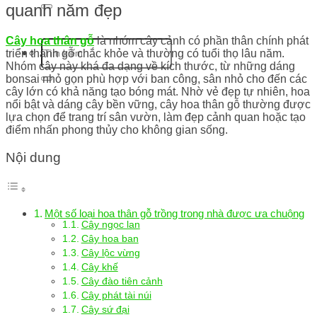
quanh năm đẹp
Cây hoa thân gỗ
là nhóm cây cảnh có phần thân chính phát
triển thành gỗ chắc khỏe và thường có tuổi thọ lâu năm.
Nhóm cây này khá đa dạng về kích thước, từ những dáng
bonsai nhỏ gọn phù hợp với ban công, sân nhỏ cho đến các
cây lớn có khả năng tạo bóng mát. Nhờ vẻ đẹp tự nhiên, hoa
nổi bật và dáng cây bền vững, cây hoa thân gỗ thường được
lựa chọn để trang trí sân vườn, làm đẹp cảnh quan hoặc tạo
điểm nhấn phong thủy cho không gian sống.
Nội dung
Một số loại hoa thân gỗ trồng trong nhà được ưa chuộng
Cây ngọc lan
Cây hoa ban
Cây lộc vừng
Cây khế
Cây đào tiên cảnh
Cây phát tài núi
Cây sứ đại