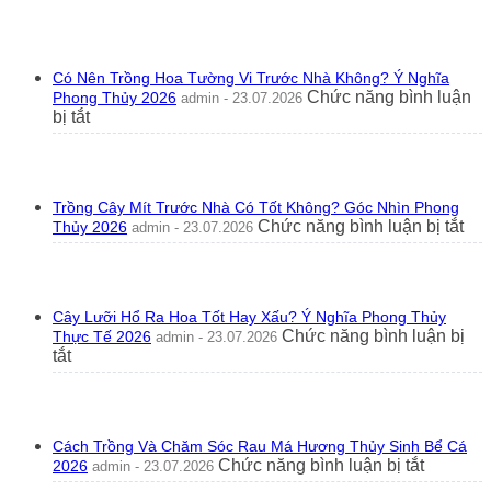
Có Nên Trồng Hoa Tường Vi Trước Nhà Không? Ý Nghĩa
Chức năng bình luận
Phong Thủy 2026
admin - 23.07.2026
ở
bị tắt
Có
Nên
Trồng
Hoa
Trồng Cây Mít Trước Nhà Có Tốt Không? Góc Nhìn Phong
Tường
ở
Chức năng bình luận bị tắt
Thủy 2026
admin - 23.07.2026
Vi
Trồ
Trước
Câ
Nhà
Mít
Không?
Tr
Ý
Cây Lưỡi Hổ Ra Hoa Tốt Hay Xấu? Ý Nghĩa Phong Thủy
Nh
Nghĩa
Chức năng bình luận bị
Thực Tế 2026
admin - 23.07.2026
Có
Phong
ở
tắt
Tốt
Thủy
Cây
Kh
2026
Lưỡi
Gó
Hổ
Nhì
Ra
Ph
Cách Trồng Và Chăm Sóc Rau Má Hương Thủy Sinh Bể Cá
Hoa
Th
ở
Chức năng bình luận bị tắt
2026
admin - 23.07.2026
Tốt
20
Cách