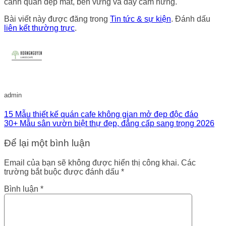
cảnh quan đẹp mắt, bền vững và đầy cảm hứng.
Bài viết này được đăng trong
Tin tức & sự kiện
. Đánh dấu
liên kết thường trực
.
admin
15 Mẫu thiết kế quán cafe không gian mở đẹp độc đáo
30+ Mẫu sân vườn biệt thự đẹp, đẳng cấp sang trọng 2026
Để lại một bình luận
Email của bạn sẽ không được hiển thị công khai.
Các
trường bắt buộc được đánh dấu
*
Bình luận
*