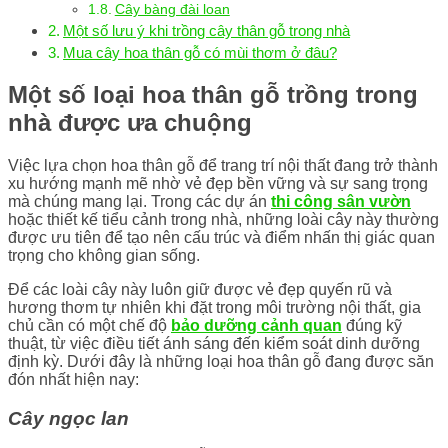
Cây bàng đài loan
Một số lưu ý khi trồng cây thân gỗ trong nhà
Mua cây hoa thân gỗ có mùi thơm ở đâu?
Một số loại hoa thân gỗ trồng trong
nhà được ưa chuộng
Việc lựa chọn hoa thân gỗ để trang trí nội thất đang trở thành
xu hướng mạnh mẽ nhờ vẻ đẹp bền vững và sự sang trọng
mà chúng mang lại. Trong các dự án
thi công sân vườn
hoặc thiết kế tiểu cảnh trong nhà, những loài cây này thường
được ưu tiên để tạo nên cấu trúc và điểm nhấn thị giác quan
trọng cho không gian sống.
Để các loài cây này luôn giữ được vẻ đẹp quyến rũ và
hương thơm tự nhiên khi đặt trong môi trường nội thất, gia
chủ cần có một chế độ
bảo dưỡng cảnh quan
đúng kỹ
thuật, từ việc điều tiết ánh sáng đến kiểm soát dinh dưỡng
định kỳ. Dưới đây là những loại hoa thân gỗ đang được săn
đón nhất hiện nay:
Cây ngọc lan