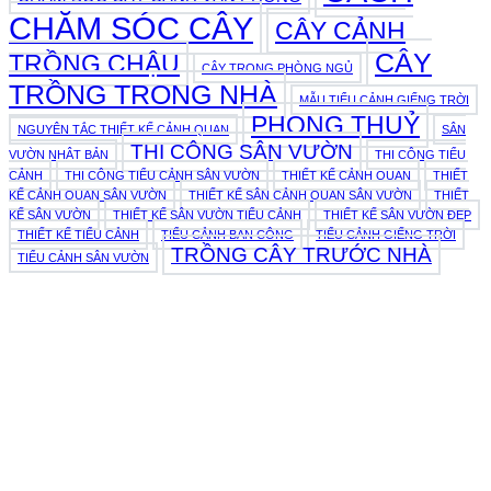
CHĂM SÓC CÂY
CÂY CẢNH
CÂY
TRỒNG CHẬU
CÂY TRONG PHÒNG NGỦ
TRỒNG TRONG NHÀ
MẪU TIỂU CẢNH GIẾNG TRỜI
PHONG THUỶ
NGUYÊN TẮC THIẾT KẾ CẢNH QUAN
SÂN
THI CÔNG SÂN VƯỜN
VƯỜN NHẬT BẢN
THI CÔNG TIỂU
CẢNH
THI CÔNG TIỂU CẢNH SÂN VƯỜN
THIẾT KẾ CẢNH QUAN
THIẾT
KẾ CẢNH QUAN SÂN VƯỜN
THIẾT KẾ SÂN CẢNH QUAN SÂN VƯỜN
THIẾT
KẾ SÂN VƯỜN
THIẾT KẾ SÂN VƯỜN TIỂU CẢNH
THIẾT KẾ SÂN VƯỜN ĐẸP
THIẾT KẾ TIỂU CẢNH
TIỂU CẢNH BAN CÔNG
TIỂU CẢNH GIẾNG TRỜI
TRỒNG CÂY TRƯỚC NHÀ
TIỂU CẢNH SÂN VƯỜN
979E Kha Vạn Cân, Phường Linh Xuân, Thành phố Hồ Chí
Minh, Việt Nam