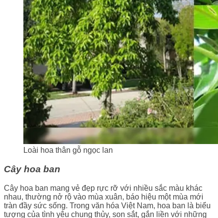
Loài hoa thân gỗ ngọc lan
Cây hoa ban
Cây hoa ban mang vẻ đẹp rực rỡ với nhiều sắc màu khác
nhau, thường nở rộ vào mùa xuân, báo hiệu một mùa mới
tràn đầy sức sống. Trong văn hóa Việt Nam, hoa ban là biểu
tượng của tình yêu chung thủy, son sắt, gắn liền với những