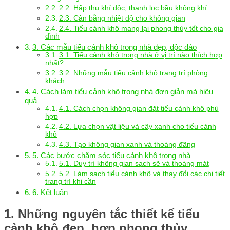
2.2. Hấp thụ khí độc, thanh lọc bầu không khí
2.3. Cân bằng nhiệt độ cho không gian
2.4. Tiểu cảnh khô mang lại phong thủy tốt cho gia
đình
3. Các mẫu tiểu cảnh khô trong nhà đẹp, độc đáo
3.1. Tiểu cảnh khô trong nhà ở vị trí nào thích hợp
nhất?
3.2. Những mẫu tiểu cảnh khô trang trí phòng
khách
4. Cách làm tiểu cảnh khô trong nhà đơn giản mà hiệu
quả
4.1. Cách chọn không gian đặt tiểu cảnh khô phù
hợp
4.2. Lựa chọn vật liệu và cây xanh cho tiểu cảnh
khô
4.3. Tạo không gian xanh và thoáng đãng
5. Các bước chăm sóc tiểu cảnh khô trong nhà
5.1. Duy trì không gian sạch sẽ và thoáng mát
5.2. Làm sạch tiểu cảnh khô và thay đổi các chi tiết
trang trí khi cần
6. Kết luận
1. Những nguyên tắc thiết kế tiểu
cảnh khô đẹp, hợp phong thủy