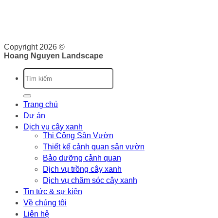
Giấy phép kinh doanh: 0316526134 do Sở Kế Hoạch và Đầu
Tư Thành phố Hồ Chí Minh cấp ngày 07/10/2020
Copyright 2026 ©
Hoang Nguyen Landscape
Trang chủ
Dự án
Dịch vụ cây xanh
Thi Công Sân Vườn
Thiết kế cảnh quan sân vườn
Bảo dưỡng cảnh quan
Dịch vụ trồng cây xanh
Dịch vụ chăm sóc cây xanh
Tin tức & sự kiện
Về chúng tôi
Liên hệ