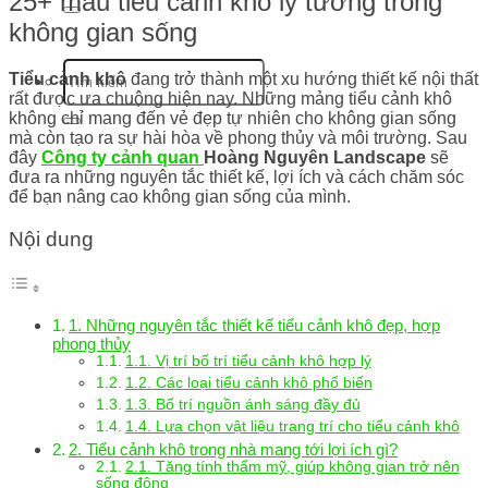
25+ mẫu tiểu cảnh khô lý tưởng trong
không gian sống
Tiểu cảnh khô
đang trở thành một xu hướng thiết kế nội thất
rất được ưa chuộng hiện nay. Những mảng tiểu cảnh khô
không chỉ mang đến vẻ đẹp tự nhiên cho không gian sống
mà còn tạo ra sự hài hòa về phong thủy và môi trường. Sau
đây
Công ty cảnh quan
Hoàng Nguyên Landscape
sẽ
đưa ra những nguyên tắc thiết kế, lợi ích và cách chăm sóc
để bạn nâng cao không gian sống của mình.
Nội dung
1. Những nguyên tắc thiết kế tiểu cảnh khô đẹp, hợp
phong thủy
1.1. Vị trí bố trí tiểu cảnh khô hợp lý
1.2. Các loại tiểu cảnh khô phổ biến
1.3. Bố trí nguồn ánh sáng đầy đủ
1.4. Lựa chọn vật liệu trang trí cho tiểu cảnh khô
2. Tiểu cảnh khô trong nhà mang tới lợi ích gì?
2.1. Tăng tính thẩm mỹ, giúp không gian trở nên
sống động