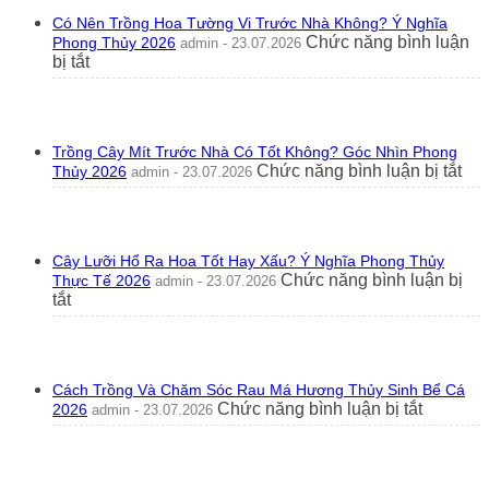
Có Nên Trồng Hoa Tường Vi Trước Nhà Không? Ý Nghĩa
Chức năng bình luận
Phong Thủy 2026
admin - 23.07.2026
ở
bị tắt
Có
Nên
Trồng
Hoa
Trồng Cây Mít Trước Nhà Có Tốt Không? Góc Nhìn Phong
Tường
ở
Chức năng bình luận bị tắt
Thủy 2026
admin - 23.07.2026
Vi
Trồ
Trước
Câ
Nhà
Mít
Không?
Tr
Ý
Cây Lưỡi Hổ Ra Hoa Tốt Hay Xấu? Ý Nghĩa Phong Thủy
Nh
Nghĩa
Chức năng bình luận bị
Thực Tế 2026
admin - 23.07.2026
Có
Phong
ở
tắt
Tốt
Thủy
Cây
Kh
2026
Lưỡi
Gó
Hổ
Nhì
Ra
Ph
Cách Trồng Và Chăm Sóc Rau Má Hương Thủy Sinh Bể Cá
Hoa
Th
ở
Chức năng bình luận bị tắt
2026
admin - 23.07.2026
Tốt
20
Cách
Hay
Trồng
Xấu?
Và
Ý
Chăm