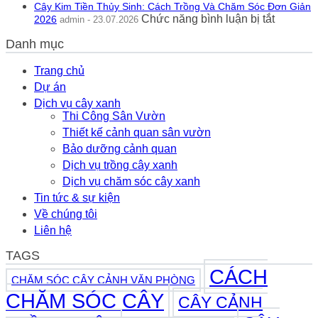
Nghĩa
Cây Kim Tiền Thủy Sinh: Cách Trồng Và Chăm Sóc Đơn Giản
Sóc
Phong
ở
Chức năng bình luận bị tắt
2026
admin - 23.07.2026
Rau
Thủy
Cây
Má
Thực
Danh mục
Kim
Hương
Tế
Tiền
Thủy
2026
Thủy
Trang chủ
Sinh
Sinh:
Dự án
Bể
Cách
Cá
Dịch vụ cây xanh
Trồng
2026
Thi Công Sân Vườn
Và
Thiết kế cảnh quan sân vườn
Chăm
Sóc
Bảo dưỡng cảnh quan
Đơn
Dịch vụ trồng cây xanh
Giản
Dịch vụ chăm sóc cây xanh
2026
Tin tức & sự kiện
Về chúng tôi
Liên hệ
TAGS
CÁCH
CHĂM SÓC CÂY CẢNH VĂN PHÒNG
CHĂM SÓC CÂY
CÂY CẢNH