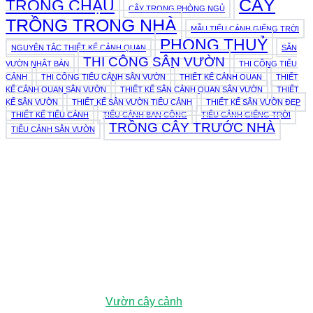
CÂY
TRỒNG CHẬU
CÂY TRONG PHÒNG NGỦ
TRỒNG TRONG NHÀ
MẪU TIỂU CẢNH GIẾNG TRỜI
PHONG THUỶ
NGUYÊN TẮC THIẾT KẾ CẢNH QUAN
SÂN
THI CÔNG SÂN VƯỜN
VƯỜN NHẬT BẢN
THI CÔNG TIỂU
CẢNH
THI CÔNG TIỂU CẢNH SÂN VƯỜN
THIẾT KẾ CẢNH QUAN
THIẾT
KẾ CẢNH QUAN SÂN VƯỜN
THIẾT KẾ SÂN CẢNH QUAN SÂN VƯỜN
THIẾT
KẾ SÂN VƯỜN
THIẾT KẾ SÂN VƯỜN TIỂU CẢNH
THIẾT KẾ SÂN VƯỜN ĐẸP
THIẾT KẾ TIỂU CẢNH
TIỂU CẢNH BAN CÔNG
TIỂU CẢNH GIẾNG TRỜI
TRỒNG CÂY TRƯỚC NHÀ
TIỂU CẢNH SÂN VƯỜN
979E Kha Vạn Cân, Phường Linh Xuân, Thành phố Hồ Chí
Minh, Việt Nam
Vườn ươm:
Đường số 3, Phường Đông Hòa, Dĩ An, Bình
Dương (Chỉ đường
Vườn cây cảnh
)