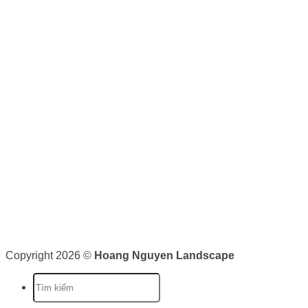
hoangnguyenlandscape@gmail.com
LIÊN KẾT
Dự án
Thi công sân vườn
Thiết kế cảnh quan - sân vườn
Bảo dưỡng cảnh quan
KẾT NỐI VỚI CHÚNG TÔI
0943 44 59 59
THƯƠNG MẠI
Hoàng Nguyên Landscape
nơi cung cấp cho bạn các dịch v
tưởng, triển khai và bảo trì cảnh quan. Chúng tôi cam kết sẽ c
Giấy phép kinh doanh: 0316526134 do Sở Kế Hoạch và Đầu 
Copyright 2026 ©
Hoang Nguyen Landscape