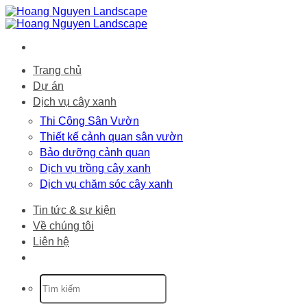
Bỏ
qua
nội
dung
Trang chủ
Dự án
Dịch vụ cây xanh
Thi Công Sân Vườn
Thiết kế cảnh quan sân vườn
Bảo dưỡng cảnh quan
Dịch vụ trồng cây xanh
Dịch vụ chăm sóc cây xanh
Tin tức & sự kiện
Về chúng tôi
Liên hệ