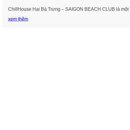
ChillHouse Hai Bà Trưng – SAIGON BEACH CLUB là một khô
xem thêm
979E Kha Vạn Cân, Phường Linh Xuân, Thành phố Hồ Chí Mi
Vườn ươm:
Đường số 3, Phường Đông Hòa, Dĩ An, Bình D
0943 44 5959