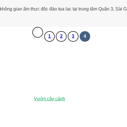
ng gian ẩm thực độc đáo tọa lạc tại trung tâm Quận 3, Sài G
1
2
3
4
nh, Việt Nam
ương (Chỉ đường
Vườn cây cảnh
)