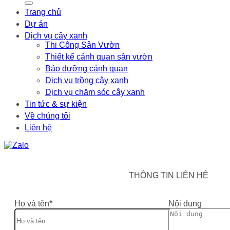
Trang chủ
Dự án
Dịch vụ cây xanh
Thi Công Sân Vườn
Thiết kế cảnh quan sân vườn
Bảo dưỡng cảnh quan
Dịch vụ trồng cây xanh
Dịch vụ chăm sóc cây xanh
Tin tức & sự kiện
Về chúng tôi
Liên hệ
THÔNG TIN LIÊN HỆ
Họ và tên*
Nội dung