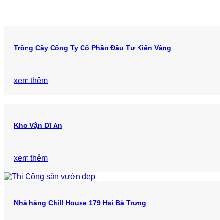
Trồng Cây Công Ty Cổ Phần Đầu Tư Kiến Vàng
xem thêm
Kho Vận Dĩ An
xem thêm
Nhà hàng Chill House 179 Hai Bà Trưng