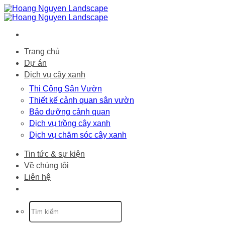
Bỏ
qua
nội
dung
Trang chủ
Dự án
Dịch vụ cây xanh
Thi Công Sân Vườn
Thiết kế cảnh quan sân vườn
Bảo dưỡng cảnh quan
Dịch vụ trồng cây xanh
Dịch vụ chăm sóc cây xanh
Tin tức & sự kiện
Về chúng tôi
Liên hệ