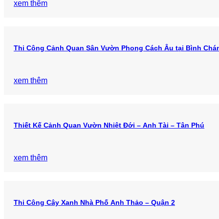
xem thêm
Thi Công Cảnh Quan Sân Vườn Phong Cách Âu tại Bình Chá
xem thêm
Thiết Kế Cảnh Quan Vườn Nhiệt Đới – Anh Tài – Tân Phú
xem thêm
Thi Công Cây Xanh Nhà Phố Anh Thảo – Quận 2