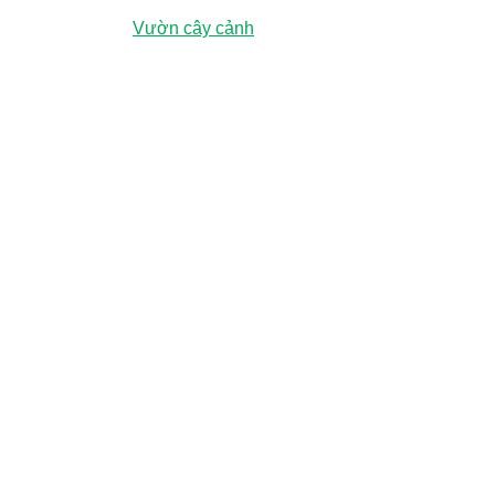
ương (Chỉ đường
Vườn cây cảnh
)
ụ về cảnh quan như: Thiết kế, thi công và bảo dưỡng cảnh qua
ung cấp cho bạn những giá trị vượt trội.
Tư Thành phố Hồ Chí Minh cấp ngày 07/10/2020