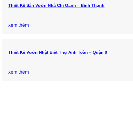
Thiết Kế Sân Vườn Nhà Chị Oanh – Bình Thạnh
xem thêm
Thiết Kế Vườn Nhật Biệt Thự Anh Toàn – Quận 9
xem thêm
979E Kha Vạn Cân, Phường Linh Xuân, Thành phố Hồ Chí Mi