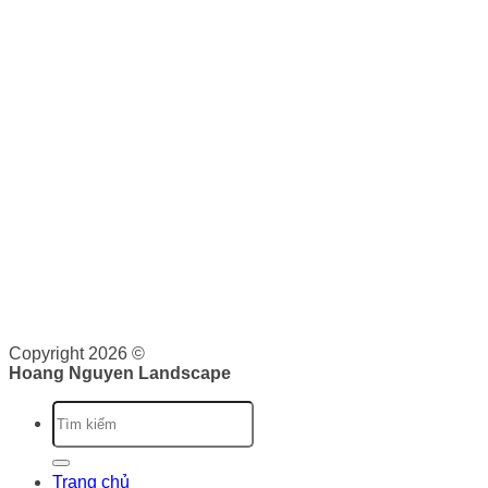
KẾT NỐI VỚI CHÚNG TÔI
0943 44 59 59
THƯƠNG MẠI
Hoàng Nguyên Landscape
nơi cung cấp cho bạn các dịch
vụ về cảnh quan như: Thiết kế, thi công và bảo dưỡng cảnh
quan. Tại đây, bạn sẽ được cung cấp dịch vụ trọn gói từ lên
ý tưởng, triển khai và bảo trì cảnh quan. Chúng tôi cam kết
sẽ cung cấp cho bạn những giá trị vượt trội.
Giấy phép kinh doanh: 0316526134 do Sở Kế Hoạch và Đầu
Tư Thành phố Hồ Chí Minh cấp ngày 07/10/2020
Copyright 2026 ©
Hoang Nguyen Landscape
Trang chủ