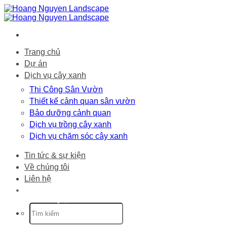
Bỏ
qua
nội
dung
Trang chủ
Dự án
Dịch vụ cây xanh
Thi Công Sân Vườn
Thiết kế cảnh quan sân vườn
Bảo dưỡng cảnh quan
Dịch vụ trồng cây xanh
Dịch vụ chăm sóc cây xanh
Tin tức & sự kiện
Về chúng tôi
Liên hệ
Trang chủ
-
Dự án
-
Thiết Kế Vườn Nhiệt
Đới DT VILLA – Quận 2