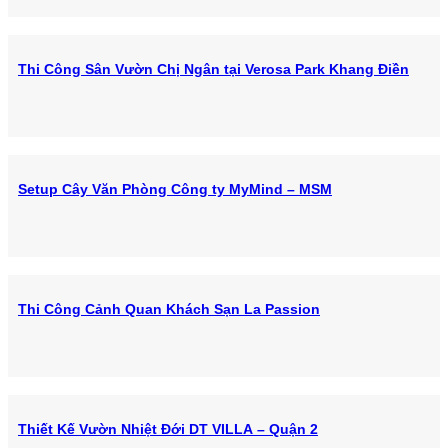
Thi Công Sân Vườn Chị Ngân tại Verosa Park Khang Điền
Setup Cây Văn Phòng Công ty MyMind – MSM
Thi Công Cảnh Quan Khách Sạn La Passion
Thiết Kế Vườn Nhiệt Đới DT VILLA – Quận 2