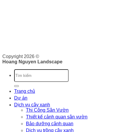
Hoàng Nguyên Landscape
nơi cung cấp cho bạn các dịch
vụ về cảnh quan như: Thiết kế, thi công và bảo dưỡng cảnh
quan. Tại đây, bạn sẽ được cung cấp dịch vụ trọn gói từ lên
ý tưởng, triển khai và bảo trì cảnh quan. Chúng tôi cam kết
sẽ cung cấp cho bạn những giá trị vượt trội.
Giấy phép kinh doanh: 0316526134 do Sở Kế Hoạch và Đầu
Tư Thành phố Hồ Chí Minh cấp ngày 07/10/2020
Copyright 2026 ©
Hoang Nguyen Landscape
Trang chủ
Dự án
Dịch vụ cây xanh
Thi Công Sân Vườn
Thiết kế cảnh quan sân vườn
Bảo dưỡng cảnh quan
Dịch vụ trồng cây xanh